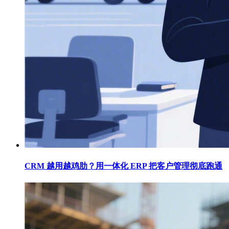
CRM 越用越鸡肋？用一体化 ERP 把客户管理彻底跑通