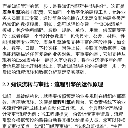
产品知识管理的第一步，是将知识“捕获”并“结构化”。这正是
表单引擎
的核心职责。它如同一个数字化的建模工具，允许业
务人员而非IT专家，通过简单的拖拽方式来定义和构建各类产
品知识的数据模板。例如，您可以轻松创建一个“BOM清单”
模板，包含物料编码、名称、规格、单位、用量、供应商等字
段；或者创建一个“设计参数表”，包含尺寸、公差、材料、性
能指标等专业字段。表单引擎通常支持丰富的字段控件，如文
本、数字、日期、下拉选择、附件上传、关联其他数据等，确
保能精确描述任何复杂的业务对象。更重要的是，它能支持从
现有的Excel表格中一键导入历史数据，将企业沉淀多年的宝
贵信息高效地迁移到线上，完成知识结构化的关键第一步，为
后续的流程流转和数据分析奠定坚实基础。
2.2 知识流转与审批：流程引擎的运作原理
知识一旦被结构化，就需要按照预定的业务规则在组织内部高
效、有序地流转。这便是
流程引擎
的舞台。它负责将线下的业
务流程“翻译”成线上的自动化工作流。以一个典型的“产品设
计变更”流程为例：当工程师提交一份设计变更申请后，流程
引擎会根据预设的路径自动将其推送给相关人员。您可以轻松
定义审批节点，如“部门经理审核”、“技术总监批准”、“生产