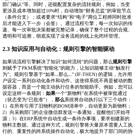
部门确认”等。同时，还能配置复杂的流转规则，例如，当变
更涉及成本增加超过10%时，自动增加“财务总监”的审批节点
（条件分支）；或者要求“结构”和“电子”两位工程师同时批准
后才能进入下一步（会签）。通过流程引擎，每一次知识的传
递、每一次审批决策都被完整记录，确保了整个过程的合规、
透明和可追溯，彻底实现了业务流程的线上化闭环管理。
2.3 知识应用与自动化：规则引擎的智能驱动
如果说流程引擎解决了知识“如何流转”的问题，那么
规则引擎
则赋予了PKM系统“智能化”的能力，让知识能够主动“触发行
为”。规则引擎基于“如果...那么...” (IF-THEN) 的逻辑，允许用
户设定一系列自动化条件和动作。这使得系统不再是被动的数
据容器，而是一个能主动执行任务的智能助手。例如，您可以
设定这样一条规则：
如果
一个“新物料”在系统中被审批通过
（状态变为“已批准”），
那么
系统将自动执行以下三个动作：
1）在所有引用了旧物料的BOM清单中，自动更新为新物料；
2）向采购部门的企业微信群发送一条通知，提醒他们开始寻
源；3）在ERP系统中自动生成一条待办事项，要求创建新的
物料主数据。通过这种方式，规则引擎将大量原本需要人工执
行的、重复性的跨系统操作自动化，极大地提升了部门间的协