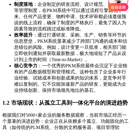
制度落地
：企业制定的研发流程、设计规范、质量标准
等管理制度，在PKM系统中可以通过流程引擎固化下
来。任何产品变更、物料申请、技术评审都必须遵循预
设的线上流程，确保了制度的严格执行，避免了因人为
因素导致的流程跳过或标准降低。
效率提升
：通过打通研发、采购、生产、销售等环节的
信息壁垒，PKM系统显著减少了跨部门沟通的成本和信
息错位的风险。例如，设计变更一旦批准，相关部门能
立即收到通知并获取最新数据，极大地缩短了产品从设
计到上市的时间（Time-to-Market）。
核心竞争力
：一个优秀的PKM系统最终会沉淀下企业独
有的产品数据模型和管理模式。这种包含了企业多年行
业经验、试错成本和创新成果的知识体系，是竞争对手
难以复制的。它不仅能加速新产品的研发，更能成为企
业持续创新、保持市场领先地位的基石。
1.2 市场现状：从孤立工具到一体化平台的演进趋势
根据我们对5000+家企业的服务数据观察，当前市场正经历一
个显著的演进趋势：企业正在从依赖多个孤立、功能固化的工
具（如传统的PLM系统、分散的文档服务器、项目管理软