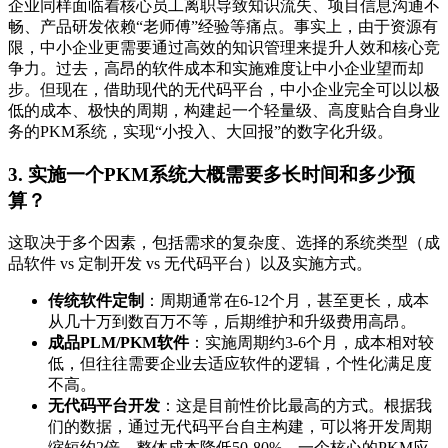
企业同样面临着核心员工离职导致知识流失、项目信息沟通不
畅、产品研发依赖“老师傅”经验等痛点。事实上，由于资源有
限，中小企业更需要通过高效的知识管理来提升人效和核心竞
争力。过去，高昂的软件成本和实施难度让中小企业望而却
步。但现在，借助现代的无代码平台，中小企业完全可以以极
低的成本、极快的周期，构建起一个轻量级、高度贴合自身业
务的PKM系统，实现“小投入、大回报”的数字化升级。
3. 实施一个PKM系统大概需要多长时间和多少预
算？
这取决于多个因素，包括需求的复杂度、选择的系统类型（成
品软件 vs 定制开发 vs 无代码平台）以及实施方式。
传统软件定制
：周期通常在6-12个月，甚至更长，成本
从几十万到数百万不等，后期维护和升级费用高昂。
成品PLM/PKM软件
：实施周期约3-6个月，成本相对较
低，但往往需要企业去适应软件的逻辑，个性化满足度
不高。
无代码平台开发
：这是目前性价比最高的方式。根据我
们的数据，通过无代码平台自主构建，可以将开发周期
缩短约2倍，整体成本降低50-80%。一个核心的PKM应