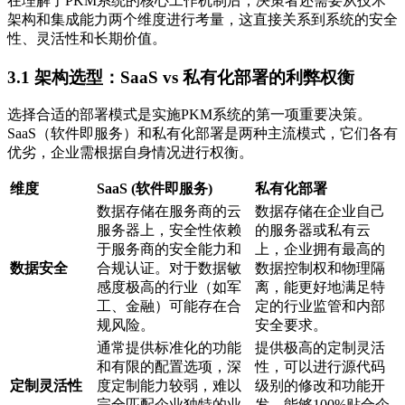
在理解了PKM系统的核心工作机制后，决策者还需要从技术
架构和集成能力两个维度进行考量，这直接关系到系统的安全
性、灵活性和长期价值。
3.1 架构选型：SaaS vs 私有化部署的利弊权衡
选择合适的部署模式是实施PKM系统的第一项重要决策。
SaaS（软件即服务）和私有化部署是两种主流模式，它们各有
优劣，企业需根据自身情况进行权衡。
维度
SaaS (软件即服务)
私有化部署
数据存储在服务商的云
数据存储在企业自己
服务器上，安全性依赖
的服务器或私有云
于服务商的安全能力和
上，企业拥有最高的
数据安全
合规认证。对于数据敏
数据控制权和物理隔
感度极高的行业（如军
离，能更好地满足特
工、金融）可能存在合
定的行业监管和内部
规风险。
安全要求。
通常提供标准化的功能
提供极高的定制灵活
和有限的配置选项，深
性，可以进行源代码
定制灵活性
度定制能力较弱，难以
级别的修改和功能开
完全匹配企业独特的业
发，能够100%贴合企