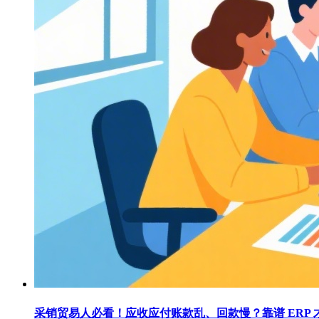
采销贸易人必看！应收应付账款乱、回款慢？靠谱 ERP 