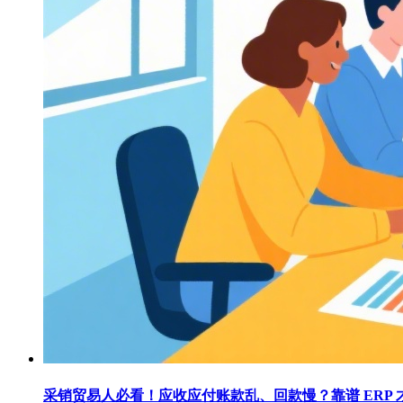
采销贸易人必看！应收应付账款乱、回款慢？靠谱 ERP 