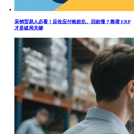
采销贸易人必看！应收应付账款乱、回款慢？靠谱 ERP
才是破局关键