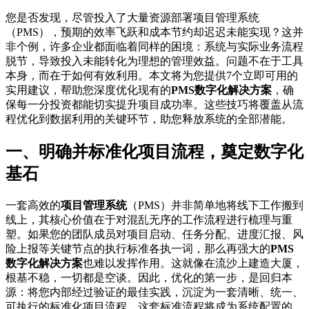
您是否发现，尽管投入了大量资源部署项目管理系统
（PMS），预期的效率飞跃和成本节约却迟迟未能实现？这并
非个例，许多企业都面临着同样的困境：系统与实际业务流程
脱节，导致投入未能转化为理想的管理效益。问题不在于工具
本身，而在于如何有效利用。本文将为您提供7个立即可用的
实用建议，帮助您深度优化现有的
PMS数字化解决方案
，确
保每一分投资都能切实提升项目成功率。这些技巧将覆盖从流
程优化到数据利用的关键环节，助您释放系统的全部潜能。
一、明确并标准化项目流程，奠定数字化
基石
一套高效的
项目管理系统
（PMS）并非简单地将线下工作搬到
线上，其核心价值在于对混乱无序的工作流程进行梳理与重
塑。如果您的团队成员对项目启动、任务分配、进度汇报、风
险上报等关键节点的执行标准各执一词，那么再强大的
PMS
数字化解决方案
也难以发挥作用。这就像在流沙上建造大厦，
根基不稳，一切都是空谈。因此，优化的第一步，是回归本
源：将您内部经过验证的最佳实践，沉淀为一套清晰、统一、
可执行的标准化项目流程。这套标准流程将成为系统配置的