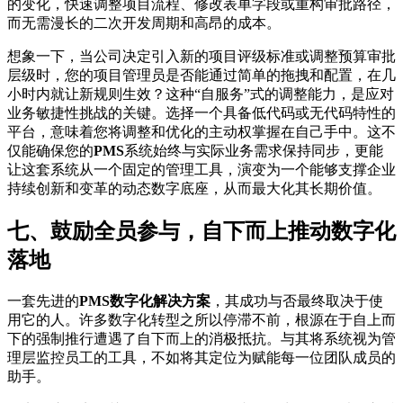
的变化，快速调整项目流程、修改表单字段或重构审批路径，
而无需漫长的二次开发周期和高昂的成本。
想象一下，当公司决定引入新的项目评级标准或调整预算审批
层级时，您的项目管理员是否能通过简单的拖拽和配置，在几
小时内就让新规则生效？这种“自服务”式的调整能力，是应对
业务敏捷性挑战的关键。选择一个具备低代码或无代码特性的
平台，意味着您将调整和优化的主动权掌握在自己手中。这不
仅能确保您的
PMS
系统始终与实际业务需求保持同步，更能
让这套系统从一个固定的管理工具，演变为一个能够支撑企业
持续创新和变革的动态数字底座，从而最大化其长期价值。
七、鼓励全员参与，自下而上推动数字化
落地
一套先进的
PMS数字化解决方案
，其成功与否最终取决于使
用它的人。许多数字化转型之所以停滞不前，根源在于自上而
下的强制推行遭遇了自下而上的消极抵抗。与其将系统视为管
理层监控员工的工具，不如将其定位为赋能每一位团队成员的
助手。