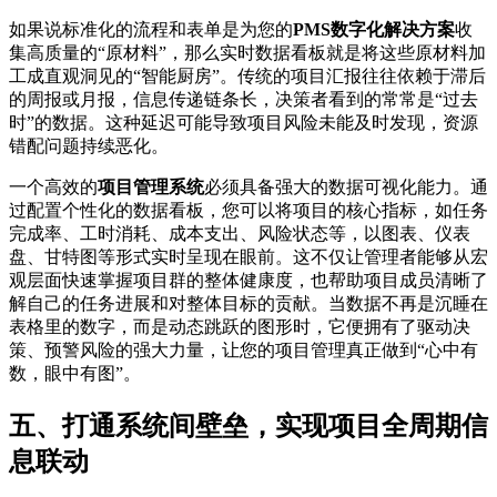
如果说标准化的流程和表单是为您的
PMS数字化解决方案
收
集高质量的“原材料”，那么实时数据看板就是将这些原材料加
工成直观洞见的“智能厨房”。传统的项目汇报往往依赖于滞后
的周报或月报，信息传递链条长，决策者看到的常常是“过去
时”的数据。这种延迟可能导致项目风险未能及时发现，资源
错配问题持续恶化。
一个高效的
项目管理系统
必须具备强大的数据可视化能力。通
过配置个性化的数据看板，您可以将项目的核心指标，如任务
完成率、工时消耗、成本支出、风险状态等，以图表、仪表
盘、甘特图等形式实时呈现在眼前。这不仅让管理者能够从宏
观层面快速掌握项目群的整体健康度，也帮助项目成员清晰了
解自己的任务进展和对整体目标的贡献。当数据不再是沉睡在
表格里的数字，而是动态跳跃的图形时，它便拥有了驱动决
策、预警风险的强大力量，让您的项目管理真正做到“心中有
数，眼中有图”。
五、打通系统间壁垒，实现项目全周期信
息联动