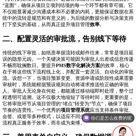
“蓝图”，确保从项目立项到结项的每一个环节都有章可循。它
不仅能显著减少沟通成本和不必要的内耗，更能保证数据在系
统中的流转是规范和有意义的，为后续的数据分析与决策支持
打下坚实的基础，从而真正提升项目管理
效率
。
二、配置灵活的审批流，告别线下等待
传统的线下审批，如纸质单据流转或邮件往来，常常是项目延
误的隐形元凶。一个关键决策可能因为审批人出差或信息传递
不畅而耽搁数日。要提升
PMS数字化解决方案
的效率，核心
在于将这些线下流程线上化，并配置一套灵活、自动化的审批
流。设想一下，当项目预算变更、资源申请或阶段性成果需要
审核时，系统能根据预设规则自动将请求推送给正确的审批
人。审批人无论身在何处，都能通过移动端即时处理，整个过
程透明可追溯。这不仅极大地缩短了等待时间，更重要的是，
它将审批环节从项目管理的“堵点”转变为“节点”，确保了项目
节奏的连贯性。一个优秀的
项目管理系统
应当支持条件审批、
会签、或签等多种模式，以适应不同业务场景的复杂需求，让
你们是怎么收费的呢
流程真正服务于效率，而非成为束缚。