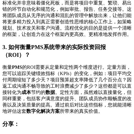
标准化并非意味着僵化死板，而是将项目中重复、繁琐、易出
错的环节自动化和规范化，例如审批、报告、任务交接等。这
将团队成员从无序的沟通和混乱的管理中解放出来，让他们能
将更多精力投入到真正需要创造性思维的核心工作上，如策略
规划、技术攻关和客户沟通。流程优化的目的是提供一个清晰
的框架，让创造力在这个框架内更高效、更精准地发挥作用。
3. 如何衡量PMS系统带来的实际投资回报
（ROI）？
衡量
PMS
的ROI需要从定量和定性两个维度进行。定量方面，
您可以追踪关键绩效指标（KPIs）的变化，例如：项目平均交
付周期缩短了多少天？项目预算超支率降低了几个百分点？因
返工或沟通不畅导致的工时浪费减少了多少？这些都是可以直
接转化为
成本
节约的
数据
。定性方面，虽然难以直接量化，但
同样重要，包括客户满意度的提升、团队成员协作顺畅度的改
善以及决策质量的提高。通过前后对比这些指标，您就能清晰
地评估这套
数字化解决方案
所带来的真实价值。
分享：