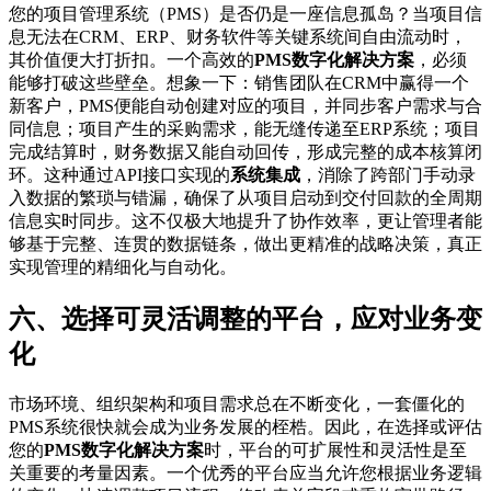
您的项目管理系统（PMS）是否仍是一座信息孤岛？当项目信
息无法在CRM、ERP、财务软件等关键系统间自由流动时，
其价值便大打折扣。一个高效的
PMS数字化解决方案
，必须
能够打破这些壁垒。想象一下：销售团队在CRM中赢得一个
新客户，PMS便能自动创建对应的项目，并同步客户需求与合
同信息；项目产生的采购需求，能无缝传递至ERP系统；项目
完成结算时，财务数据又能自动回传，形成完整的成本核算闭
环。这种通过API接口实现的
系统集成
，消除了跨部门手动录
入数据的繁琐与错漏，确保了从项目启动到交付回款的全周期
信息实时同步。这不仅极大地提升了协作效率，更让管理者能
够基于完整、连贯的数据链条，做出更精准的战略决策，真正
实现管理的精细化与自动化。
六、选择可灵活调整的平台，应对业务变
化
市场环境、组织架构和项目需求总在不断变化，一套僵化的
PMS系统很快就会成为业务发展的桎梏。因此，在选择或评估
您的
PMS数字化解决方案
时，平台的可扩展性和灵活性是至
关重要的考量因素。一个优秀的平台应当允许您根据业务逻辑