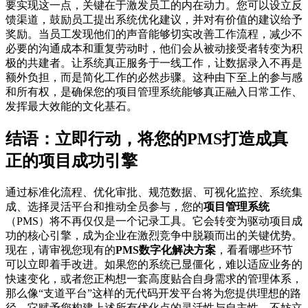
要实现这一点，关键在于激发员工的内在动力。您可以设立反
馈渠道，鼓励员工提出系统优化建议，并对有价值的建议给予
奖励。当员工发现他们的声音能够切实改善工作流程，减少不
必要的沟通成本和重复劳动时，他们会从被动接受者转变为积
极的共建者。让系统真正服务于一线工作，让数据录入不再是
额外负担，而是简化工作的必然步骤。这种由下至上的参与感
和所有权，是确保您的项目管理系统能够真正融入日常工作、
发挥最大效能的文化基石。
结语：立即行动，将您的PMS打造成真
正的项目成功引擎
通过标准化流程、优化审批、规范数据、可视化监控、系统集
成、选择灵活平台和推动全员参与，您的
项目管理系统
（PMS）将不再仅仅是一个记录工具。它会转变为驱动项目成
功的核心引擎，成为企业在激烈竞争中脱颖而出的关键优势。
现在，请审视您现有的
PMS数字化解决方案
，看看哪些环节
可以立即着手改进。如果您的系统已显僵化，难以适应业务的
快速变化，或者您正构想一套高度贴合自身需求的管理体系，
那么像“支道平台”这样的无代码开发平台将为您提供理想的路
径。它赋予您构建上述所有优化点的灵活性与自主性。不妨立