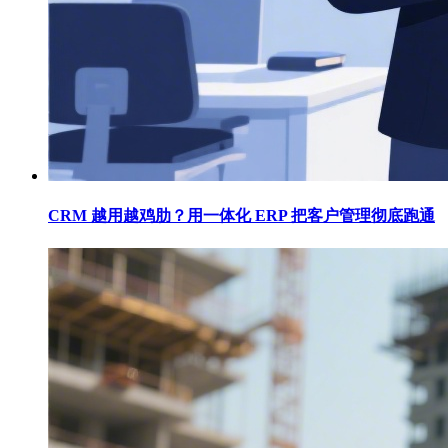
CRM 越用越鸡肋？用一体化 ERP 把客户管理彻底跑通