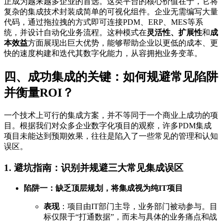
正成为越来越多企业的首选。这类平台的核心价值在于，它将
复杂的集成技术封装成简单的可视化组件。企业无需编写大量
代码，通过拖拉拽的方式即可连接PDM、ERP、MES等系
统，并设计自动化业务流程。这种模式在
灵活性、扩展性
和
成
本效益
方面展现出巨大优势，能够帮助企业以更低的成本、更
快的速度构建和迭代其数字化能力，从容拥抱业务变革。
四、成功集成的关键：如何规避常见陷阱
并衡量ROI？
一个技术上可行的集成方案，并不等同于一个商业上成功的项
目。根据我们对众多企业数字化项目的观察，许多PDM集成
项目未能达到预期效果，往往是陷入了一些常见的管理和认知
误区。
1. 避坑指南：识别并规避三大常见集成误区
陷阱一：缺乏顶层规划，将集成视为纯IT项目
表现
：项目由IT部门主导，业务部门被动参与。目
标仅限于“打通数据”，而未与具体的业务痛点和战