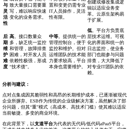
创建或修改集成逻
与
致大量接口需要重
置和变更仍需专业
辑以适应业务变
灵
写，难以响应快速
IT人员操作，灵活
革。云原生架构易
活
变化的业务需求。
性有限。
于扩展。
性
低
。平台方负责底
后
高
。接口数量众
中等
。提供统一的
层技术运维。可视
期
多，缺乏统一监控
管理控制台，便于
化的界面和统一的
维
和管理，故障排查
监控和维护。但对
日志监控，使业务
护
困难，对开发人员
运维团队的技术能
部门也能参与问题
难
依赖性极强，形成
力要求较高，平台
排查，大大降低了
度
“技术债”。
本身也需要维护。
对专业IT团队的依
赖。
分析与建议：
点对点集成因其脆弱性和高昂的长期维护成本，已逐渐被现代
企业所摒弃。ESB作为传统的企业级解决方案，虽然解决了部
分问题，但其“重”模式（高成本、高技术门槛）使其难以适应
当前敏捷、多变的商业环境。
在此背景下，以
支道平台
为代表的无代码/低代码aPaaS平台，