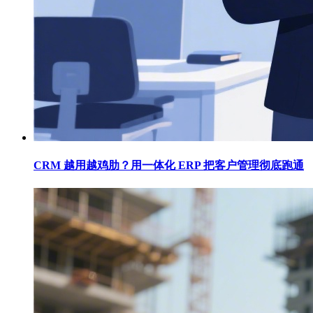
CRM 越用越鸡肋？用一体化 ERP 把客户管理彻底跑通