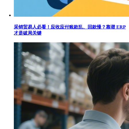
采销贸易人必看！应收应付账款乱、回款慢？靠谱 ERP
才是破局关键