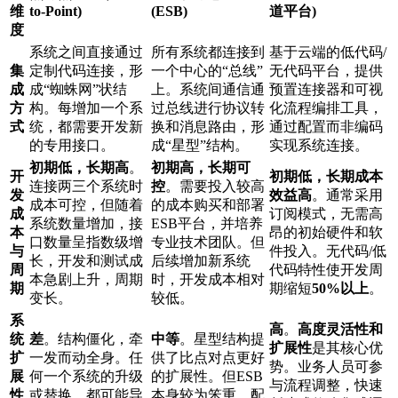
维
to-Point)
(ESB)
道平台)
度
系统之间直接通过
所有系统都连接到
基于云端的低代码/
集
定制代码连接，形
一个中心的“总线”
无代码平台，提供
成
成“蜘蛛网”状结
上。系统间通信通
预置连接器和可视
方
构。每增加一个系
过总线进行协议转
化流程编排工具，
式
统，都需要开发新
换和消息路由，形
通过配置而非编码
的专用接口。
成“星型”结构。
实现系统连接。
初期低，长期高
。
初期高，长期可
开
初期低，长期成本
连接两三个系统时
控
。需要投入较高
发
效益高
。通常采用
成本可控，但随着
的成本购买和部署
成
订阅模式，无需高
系统数量增加，接
ESB平台，并培养
本
昂的初始硬件和软
口数量呈指数级增
专业技术团队。但
与
件投入。无代码/低
长，开发和测试成
后续增加新系统
周
代码特性使开发周
本急剧上升，周期
时，开发成本相对
期
期缩短
50%以上
。
变长。
较低。
系
高
。
高度灵活性和
统
差
。结构僵化，牵
中等
。星型结构提
扩展性
是其核心优
扩
一发而动全身。任
供了比点对点更好
势。业务人员可参
展
何一个系统的升级
的扩展性。但ESB
与流程调整，快速
性
或替换，都可能导
本身较为笨重，配