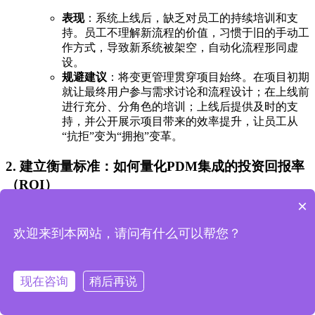
表现
：系统上线后，缺乏对员工的持续培训和支
持。员工不理解新流程的价值，习惯于旧的手动工
作方式，导致新系统被架空，自动化流程形同虚
设。
规避建议
：将变更管理贯穿项目始终。在项目初期
就让最终用户参与需求讨论和流程设计；在上线前
进行充分、分角色的培训；上线后提供及时的支
持，并公开展示项目带来的效率提升，让员工从
“抗拒”变为“拥抱”变革。
2. 建立衡量标准：如何量化PDM集成的投资回报率
（ROI）
×
向管理层清晰地展示项目价值，是获取持续支持和资源投入的
关键。PDM集成的ROI不应只停留在模糊的“效率提升”上，而
欢迎来到本网站，请问有什么可以帮您？
应通过具体、可量化的指标来衡量。以下是一个计算ROI的参
考框架：
现在咨询
稍后再说
ROI = (项目收益 - 项目成本) / 项目成本 × 100%
可量化的项目收益 (Gains):