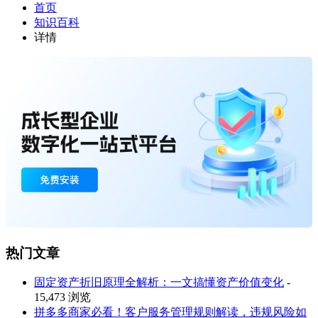
首页
知识百科
详情
热门文章
固定资产折旧原理全解析：一文搞懂资产价值变化
-
15,473 浏览
拼多多商家必看！客户服务管理规则解读，违规风险如