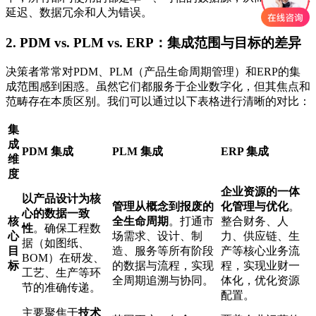
延迟、数据冗余和人为错误。
2. PDM vs. PLM vs. ERP：集成范围与目标的差异
决策者常常对PDM、PLM（产品生命周期管理）和ERP的集
成范围感到困惑。虽然它们都服务于企业数字化，但其焦点和
范畴存在本质区别。我们可以通过以下表格进行清晰的对比：
集
成
PDM 集成
PLM 集成
ERP 集成
维
度
企业资源的一体
以产品设计为核
管理从概念到报废的
化管理与优化
。
心的数据一致
核
全生命周期
。打通市
整合财务、人
性
。确保工程数
心
场需求、设计、制
力、供应链、生
据（如图纸、
目
造、服务等所有阶段
产等核心业务流
BOM）在研发、
标
的数据与流程，实现
程，实现业财一
工艺、生产等环
全周期追溯与协同。
体化，优化资源
节的准确传递。
配置。
主要聚焦于
技术