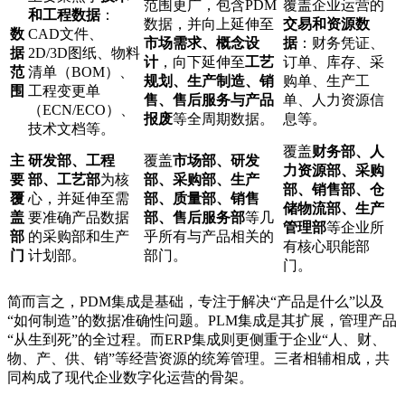
范围更广，包含PDM
覆盖企业运营的
和工程数据
：
数据，并向上延伸至
交易和资源数
数
CAD文件、
市场需求、概念设
据
：财务凭证、
据
2D/3D图纸、物料
计
，向下延伸至
工艺
订单、库存、采
范
清单（BOM）、
规划、生产制造、销
购单、生产工
围
工程变更单
售、售后服务与产品
单、人力资源信
（ECN/ECO）、
报废
等全周期数据。
息等。
技术文档等。
覆盖
财务部、人
主
研发部、工程
覆盖
市场部、研发
力资源部、采购
要
部、工艺部
为核
部、采购部、生产
部、销售部、仓
覆
心，并延伸至需
部、质量部、销售
储物流部、生产
盖
要准确产品数据
部、售后服务部
等几
管理部
等企业所
部
的采购部和生产
乎所有与产品相关的
有核心职能部
门
计划部。
部门。
门。
简而言之，PDM集成是基础，专注于解决“产品是什么”以及
“如何制造”的数据准确性问题。PLM集成是其扩展，管理产品
“从生到死”的全过程。而ERP集成则更侧重于企业“人、财、
物、产、供、销”等经营资源的统筹管理。三者相辅相成，共
同构成了现代企业数字化运营的骨架。