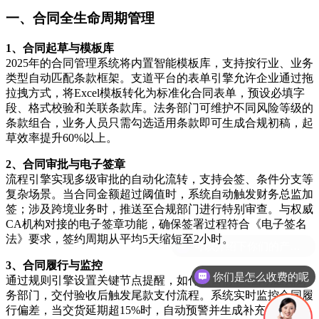
一、合同全生命周期管理
1、合同起草与模板库
2025年的合同管理系统将内置智能模板库，支持按行业、业务
类型自动匹配条款框架。支道平台的表单引擎允许企业通过拖
拉拽方式，将Excel模板转化为标准化合同表单，预设必填字
段、格式校验和关联条款库。法务部门可维护不同风险等级的
条款组合，业务人员只需勾选适用条款即可生成合规初稿，起
草效率提升60%以上。
2、合同审批与电子签章
流程引擎实现多级审批的自动化流转，支持会签、条件分支等
复杂场景。当合同金额超过阈值时，系统自动触发财务总监加
签；涉及跨境业务时，推送至合规部门进行特别审查。与权威
CA机构对接的电子签章功能，确保签署过程符合《电子签名
法》要求，签约周期从平均5天缩短至2小时。
3、合同履行与监控
你们是怎么收费的呢
通过规则引擎设置关键节点提醒，如付款日前3天自动通知财
务部门，交付验收后触发尾款支付流程。系统实时监控合同履
行偏差，当交货延期超15%时，自动预警并生成补充协议草