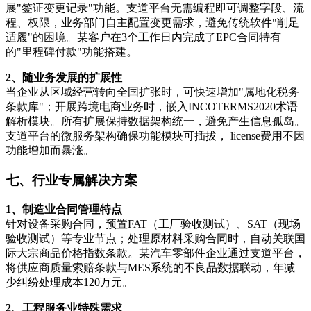
展"签证变更记录"功能。支道平台无需编程即可调整字段、流
程、权限，业务部门自主配置变更需求，避免传统软件"削足
适履"的困境。某客户在3个工作日内完成了EPC合同特有
的"里程碑付款"功能搭建。
2、随业务发展的扩展性
当企业从区域经营转向全国扩张时，可快速增加"属地化税务
条款库"；开展跨境电商业务时，嵌入INCOTERMS2020术语
解析模块。所有扩展保持数据架构统一，避免产生信息孤岛。
支道平台的微服务架构确保功能模块可插拔， license费用不因
功能增加而暴涨。
七、行业专属解决方案
1、制造业合同管理特点
针对设备采购合同，预置FAT（工厂验收测试）、SAT（现场
验收测试）等专业节点；处理原材料采购合同时，自动关联国
际大宗商品价格指数条款。某汽车零部件企业通过支道平台，
将供应商质量索赔条款与MES系统的不良品数据联动，年减
少纠纷处理成本120万元。
2、工程服务业特殊需求