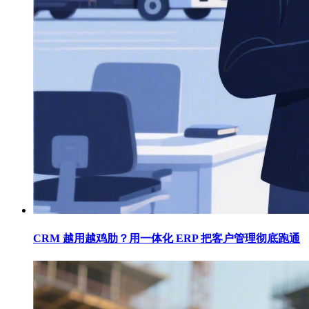
CRM 越用越鸡肋？用一体化 ERP 把客户管理彻底跑通