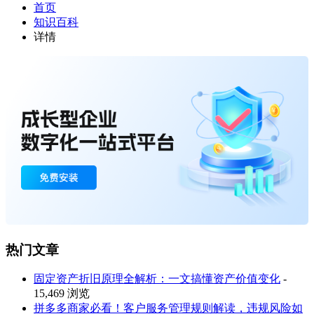
首页
知识百科
详情
热门文章
固定资产折旧原理全解析：一文搞懂资产价值变化
-
15,469 浏览
拼多多商家必看！客户服务管理规则解读，违规风险如