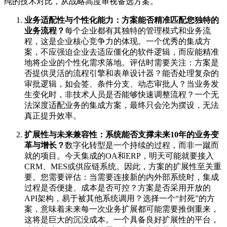
纯的技术对比，从战略高度审视备选方案。
业务适配性与个性化能力：方案能否精准匹配您独特的
业务流程？
每个企业都有其独特的管理模式和业务流
程，这是企业核心竞争力的体现。一个优秀的集成方
案，不应强迫企业去适应僵化的软件逻辑，而应能精准
地将企业的个性化需求落地。评估时需要关注：方案是
否提供灵活的流程引擎和表单设计器？能否处理复杂的
审批逻辑，如会签、条件分支、动态审批人？当业务发
生变化时，非技术人员是否能够快速调整流程？一个无
法深度适配业务的集成方案，最终只会沦为摆设，无法
真正提升效率。
扩展性与未来兼容性：系统能否支撑未来10年的业务变
革与增长？
数字化转型是一个持续的过程，而非一蹴而
就的项目。今天集成的OA和ERP，明天可能就要接入
CRM、MES或供应链系统。因此，方案的扩展性至关重
要。您需要评估：当需要连接新的内外部系统时，集成
过程是否便捷、成本是否可控？方案是否采用开放的
API架构，易于被其他系统调用？选择一个“封死”的方
案，意味着未来每一次业务扩展都可能需要推倒重来，
这将是巨大的沉没成本。一个具备良好扩展性的平台，