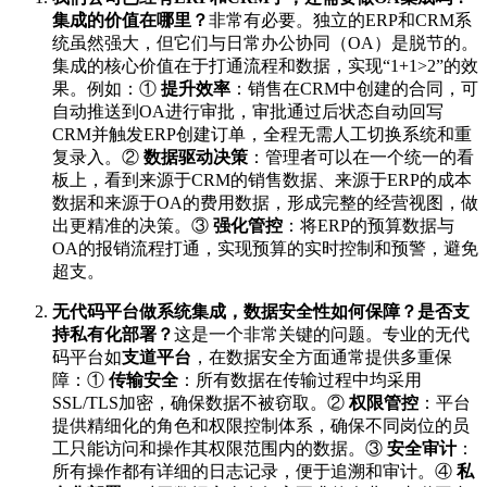
集成的价值在哪里？
非常有必要。独立的ERP和CRM系
统虽然强大，但它们与日常办公协同（OA）是脱节的。
集成的核心价值在于打通流程和数据，实现“1+1>2”的效
果。例如：①
提升效率
：销售在CRM中创建的合同，可
自动推送到OA进行审批，审批通过后状态自动回写
CRM并触发ERP创建订单，全程无需人工切换系统和重
复录入。②
数据驱动决策
：管理者可以在一个统一的看
板上，看到来源于CRM的销售数据、来源于ERP的成本
数据和来源于OA的费用数据，形成完整的经营视图，做
出更精准的决策。③
强化管控
：将ERP的预算数据与
OA的报销流程打通，实现预算的实时控制和预警，避免
超支。
无代码平台做系统集成，数据安全性如何保障？是否支
持私有化部署？
这是一个非常关键的问题。专业的无代
码平台如
支道平台
，在数据安全方面通常提供多重保
障：①
传输安全
：所有数据在传输过程中均采用
SSL/TLS加密，确保数据不被窃取。②
权限管控
：平台
提供精细化的角色和权限控制体系，确保不同岗位的员
工只能访问和操作其权限范围内的数据。③
安全审计
：
所有操作都有详细的日志记录，便于追溯和审计。④
私