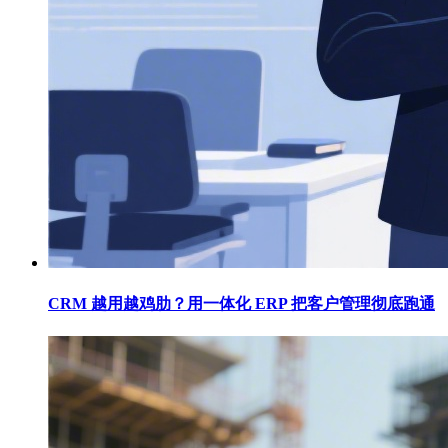
CRM 越用越鸡肋？用一体化 ERP 把客户管理彻底跑通