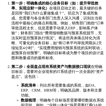
第一步：明确集成的核心业务目标（如：提升审批效
率、实现业财一体化）
在项目启动之初，最关键的任务
是回答“我们为什么要做集成？”。切忌为了集成而集
成。您需要与各业务部门负责人深入沟通，识别出当前
流程中最核心的痛点和瓶颈。例如，销售部门抱怨“订单
审批流程太长，信息需要手动录入ERP，影响客户体
验”；财务部门指出“费用报销数据与预算系统脱节，无
法实时监控预算执行情况”。将这些具体痛点转化为清
晰、可量化的业务目标，如“将订单平均审批周期从2天
缩短至4小时”、“实现费用报销与预算系统的实时联动，
超预算自动预警”。明确的目标将成为整个项目的设计蓝
图和衡量成功的最终标准。
第二步：全面盘点现有系统资产与数据接口现状
在明确
目标后，需要对企业现有的IT系统进行一次全面的“资产
盘点”。这包括：
系统清单
：列出所有需要集成的系统，如OA、
ERP、CRM、HRM等，明确其品牌、版本和主要
功能。
数据梳理
：明确每个目标场景需要哪些数据在系统
间流转。例如，“业财一体化”场景需要打通OA的