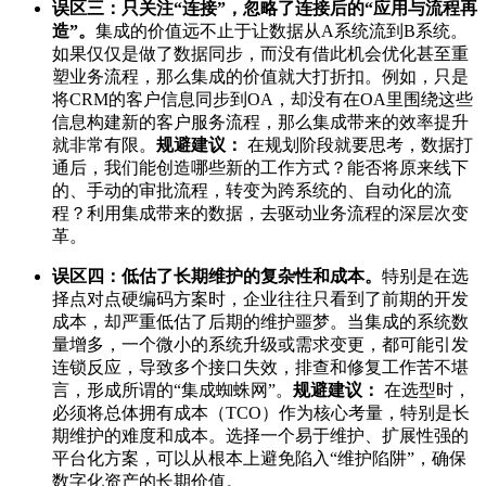
误区三：只关注“连接”，忽略了连接后的“应用与流程再
造”。
集成的价值远不止于让数据从A系统流到B系统。
如果仅仅是做了数据同步，而没有借此机会优化甚至重
塑业务流程，那么集成的价值就大打折扣。例如，只是
将CRM的客户信息同步到OA，却没有在OA里围绕这些
信息构建新的客户服务流程，那么集成带来的效率提升
就非常有限。
规避建议：
在规划阶段就要思考，数据打
通后，我们能创造哪些新的工作方式？能否将原来线下
的、手动的审批流程，转变为跨系统的、自动化的流
程？利用集成带来的数据，去驱动业务流程的深层次变
革。
误区四：低估了长期维护的复杂性和成本。
特别是在选
择点对点硬编码方案时，企业往往只看到了前期的开发
成本，却严重低估了后期的维护噩梦。当集成的系统数
量增多，一个微小的系统升级或需求变更，都可能引发
连锁反应，导致多个接口失效，排查和修复工作苦不堪
言，形成所谓的“集成蜘蛛网”。
规避建议：
在选型时，
必须将总体拥有成本（TCO）作为核心考量，特别是长
期维护的难度和成本。选择一个易于维护、扩展性强的
平台化方案，可以从根本上避免陷入“维护陷阱”，确保
数字化资产的长期价值。