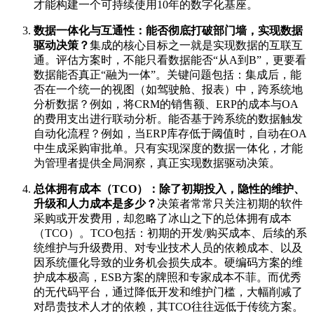
才能构建一个可持续使用10年的数字化基座。
数据一体化与互通性：能否彻底打破部门墙，实现数据
驱动决策？
集成的核心目标之一就是实现数据的互联互
通。评估方案时，不能只看数据能否“从A到B”，更要看
数据能否真正“融为一体”。关键问题包括：集成后，能
否在一个统一的视图（如驾驶舱、报表）中，跨系统地
分析数据？例如，将CRM的销售额、ERP的成本与OA
的费用支出进行联动分析。能否基于跨系统的数据触发
自动化流程？例如，当ERP库存低于阈值时，自动在OA
中生成采购审批单。只有实现深度的数据一体化，才能
为管理者提供全局洞察，真正实现数据驱动决策。
总体拥有成本（TCO）：除了初期投入，隐性的维护、
升级和人力成本是多少？
决策者常常只关注初期的软件
采购或开发费用，却忽略了冰山之下的总体拥有成本
（TCO）。TCO包括：初期的开发/购买成本、后续的系
统维护与升级费用、对专业技术人员的依赖成本、以及
因系统僵化导致的业务机会损失成本。硬编码方案的维
护成本极高，ESB方案的牌照和专家成本不菲。而优秀
的无代码平台，通过降低开发和维护门槛，大幅削减了
对昂贵技术人才的依赖，其TCO往往远低于传统方案。