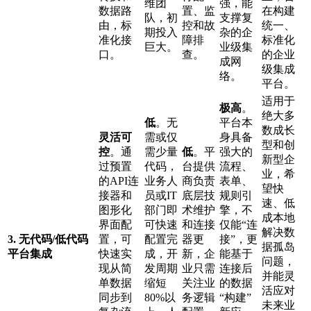
维团
强，能
数据路
置、监
在构建
队，初
支撑复
由，标
控和故
统一、
期投入
杂的企
准化接
障排
标准化
巨大。
业级集
口。
查。
的企业
成网
级集成
络。
平台。
适用于
极高
。
绝大多
低
。无
平台本
数成长
灵活可
需或仅
身具备
型和创
控
。通
需少量
低
。平
强大的
新型企
过预置
代码，
台提供
流程、
业，希
的API连
业务人
商负责
表单、
望快
接器和
员或IT
底层技
规则引
速、低
图形化
部门即
术维护
擎，不
成本地
界面配
可快速
和连接
仅能“连
解决数
3. 无代码/低代码
置，可
配置完
器更
接”，更
据孤岛
平台集成
快速实
成，开
新，企
能基于
问题，
现从简
发周期
业只需
连接后
并能灵
单数据
缩短
关注业
的数据
活应对
同步到
80%以
务逻辑
“构建”
未来业