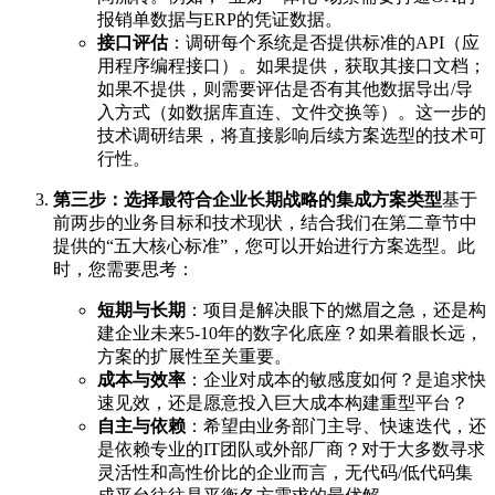
报销单数据与ERP的凭证数据。
接口评估
：调研每个系统是否提供标准的API（应
用程序编程接口）。如果提供，获取其接口文档；
如果不提供，则需要评估是否有其他数据导出/导
入方式（如数据库直连、文件交换等）。这一步的
技术调研结果，将直接影响后续方案选型的技术可
行性。
第三步：选择最符合企业长期战略的集成方案类型
基于
前两步的业务目标和技术现状，结合我们在第二章节中
提供的“五大核心标准”，您可以开始进行方案选型。此
时，您需要思考：
短期与长期
：项目是解决眼下的燃眉之急，还是构
建企业未来5-10年的数字化底座？如果着眼长远，
方案的扩展性至关重要。
成本与效率
：企业对成本的敏感度如何？是追求快
速见效，还是愿意投入巨大成本构建重型平台？
自主与依赖
：希望由业务部门主导、快速迭代，还
是依赖专业的IT团队或外部厂商？对于大多数寻求
灵活性和高性价比的企业而言，无代码/低代码集