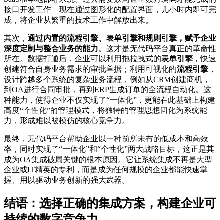
接口开发工作，现在通过图形化的配置界面，几小时内即可完
成，将企业从繁重的技术工作中解放出来。
其次，
通过内置的流程引擎、表单引擎和规则引擎，赋予企业
深度定制与整合业务的能力
。这才是无代码平台真正的革命性
所在。数据打通后，企业可以利用拖拉拽式的
表单引擎
，快速
创建符合自身业务需求的审批单据；利用可视化的
流程引擎
，
设计跨越多个系统的复杂业务流程，例如从CRM创建商机，
到OA进行合同审批，再到ERP生成订单的全流程自动化。这
种能力，使得企业不仅实现了“一体化”，更能在此基础上构建
高度“个性化”的管理模式，将独特的管理思想固化为系统能
力，形成难以被模仿的核心竞争力。
最终，无代码平台帮助企业以一种前所未有的低成本和高效
率，同时实现了“一体化”和“个性化”两大战略目标，这正是其
成为OA集成破局关键的根本原因。它让系统集成不再是大型
企业或IT精英的专利，而是成为任何规模的企业都能快速掌
握、用以驱动业务创新的强大武器。
结语：选择正确的集成方案，构建企业可
持续的数字竞争力