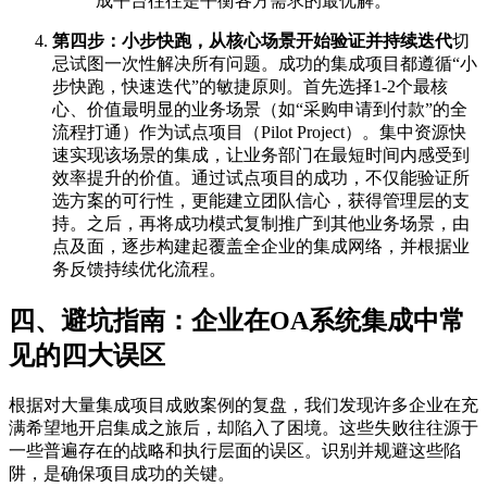
成平台往往是平衡各方需求的最优解。
第四步：小步快跑，从核心场景开始验证并持续迭代
切
忌试图一次性解决所有问题。成功的集成项目都遵循“小
步快跑，快速迭代”的敏捷原则。首先选择1-2个最核
心、价值最明显的业务场景（如“采购申请到付款”的全
流程打通）作为试点项目（Pilot Project）。集中资源快
速实现该场景的集成，让业务部门在最短时间内感受到
效率提升的价值。通过试点项目的成功，不仅能验证所
选方案的可行性，更能建立团队信心，获得管理层的支
持。之后，再将成功模式复制推广到其他业务场景，由
点及面，逐步构建起覆盖全企业的集成网络，并根据业
务反馈持续优化流程。
四、避坑指南：企业在OA系统集成中常
见的四大误区
根据对大量集成项目成败案例的复盘，我们发现许多企业在充
满希望地开启集成之旅后，却陷入了困境。这些失败往往源于
一些普遍存在的战略和执行层面的误区。识别并规避这些陷
阱，是确保项目成功的关键。