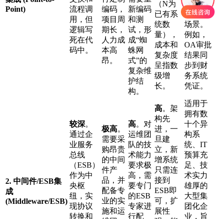
（N为
展计划
Point)
流程调
编码，
新编码
已有系
的简单
用，但
项目周
和测
统数
场景。
逻辑写
期长，
试，形
量），
例如，
死在代
人力成
成“蜘
成本和
OA审批
码中。
本高
蛛网
复杂度
结果同
昂。
式”的
呈指数
步到财
复杂维
级增
务系统
护结
长。
凭证。
构。
适用于
高
。架
拥有数
构先
较深
。
高
。对
十个异
极高
。
进，一
通过企
运维团
构系
需要采
旦建
业服务
队的技
统、IT
购昂贵
立，新
总线
术能力
预算充
的中间
增系统
（ESB）
要求极
足、技
件产
只需连
作为中
高，需
术实力
品，并
接到
2. 中间件/ESB集
央枢
要专门
雄厚的
配备专
ESB即
成
纽，实
的ESB
大型集
业的实
可，扩
(Middleware/ESB)
现协议
专家进
团化企
施和运
展性
转换和
行配
业，旨