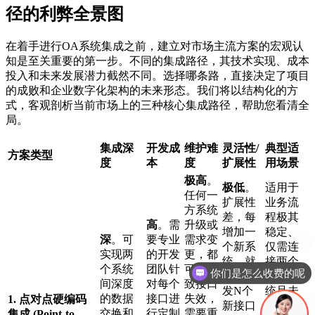
径的利弊全景图
在着手进行OA系统集成之前，建立对市场主流方案的宏观认
知是至关重要的第一步。不同的集成路径，其技术实现、成本
投入和未来发展潜力截然不同。选择哪条路，直接决定了项目
的成败和企业数字化架构的未来形态。我们将以结构化的方
式，客观剖析当前市场上的三种核心集成路径，帮助您看清全
局。
集成深
开发成
维护难
灵活性/
典型适
方案类型
度
本
度
扩展性
用场景
极高
。
极低
。
适用于
任何一
扩展性
业务流
方系统
差，每
程极其
高
。需
升级或
增加一
稳定、
深
。可
要专业
需求变
个新系
仅需连
实现两
的开发
更，都
统，就
接两个
你们是怎么收费的呢
个系统
团队针
可能导
需要开
固定系
间深度
对每个
致接口
现在有优惠活动吗
发N个
统且未
的数据
接口进
失效，
1. 点对点硬编码
新接口
来无扩
交换和
行定制
需要重
集成 (Point-to-