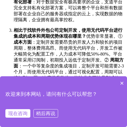
有化部署
：对于数据安全有极高要求的企业，支道平台
完全支持私有化部署方案，可以将整个平台和所有数据
部署在企业自己的服务器或指定的云上，实现数据的物
理隔离，企业拥有最高掌控权。
相比于找软件外包公司定制开发，使用无代码平台进行
集成的成本和周期优势体现在哪里？
优势非常显著。①
成本方面
：定制开发需要昂贵的开发人力和较长的项目
周期，整体费用高昂。而使用无代码平台，开发工作被
大幅简化为配置工作，人力成本可降低50%-80%。平台
通常采用订阅制，初期投入远低于定制开发。②
周期方
面
：一个中等复杂度的集成项目，定制开发可能需要2-3
个月，而使用无代码平台，通过可视化配置，周期可以
缩短到1-2周，速度提升数倍，能让业务更快见到成效。
×
③
灵活性与维护
：定制开发的代码一旦完成，后期修改
和维护成本高、响应慢。而无代码平台允许业务人员或
欢迎来到本网站，请问有什么可以帮您？
IT人员随时根据业务变化快速调整流程和功能，自主性
强，维护成本极低。
OA系统集成项目通常需要多长时间？涉及哪些部门的人
现在咨询
稍后再说
员参与？
项目周期取决于集成的复杂度和所选方案。采
用无代码平台并遵循“小步快跑”原则，一个核心场景的