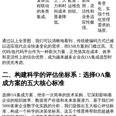
复杂流
上，人
配置，
新应
务变
程联动
力和时
运维负
用，灵
化，实
的各类
间成本
担轻。
活性和
现个性
集成。
显著降
业务适
化管理
低。
应性极
需求的
强。
场景。
通过以上全景图，我们可以清晰地看到，传统硬编码方式已难
以适应现代企业快速变化的需求，而ESB方案则门槛过高。无
代码/低代码平台作为一种新兴力量，正凭借其在成本、效率
和灵活性上的综合优势，成为越来越多企业在OA集成选型时
的优先考虑。
二、构建科学的评估坐标系：选择OA集
成方案的五大核心标准
选择OA集成方案，绝非一次简单的技术采购，它深刻影响着
企业的组织效率、数据资产价值和未来发展潜力。基于我们对
5000多家企业数字化实践的分析，我们提炼出五大核心评估标
准，构成一个科学的决策坐标系。这五个维度将帮助您超越单