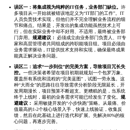
误区一：将集成视为纯粹的IT任务，业务部门缺位。
许
多项目从一开始就被错误地定义为“IT部门的工作”。IT
人员负责技术实现，但他们并不完全理解业务流程的细
节和痛点。结果是，开发出的集成功能虽然技术上可
行，但在实际业务中却不好用、不适用，最终被业务部
门弃用。
规避建议：
必须成立由业务部门负责人、IT专
家和高层管理者共同组成的跨职能项目组。项目必须由
业务需求驱动，IT提供技术支持和实现，确保最终成果
能真正解决业务问题。
误区二：追求“一步到位”的完美方案，导致项目冗长失
控。
一些决策者希望在项目初期就规划一个包罗万象、
覆盖所有系统和流程的“完美蓝图”，试图一劳永逸。这
种“大而全”的思路往往导致需求分析阶段无限延长，开
发周期漫长，项目预算不断超支。更糟糕的是，当系统
终于上线时，最初的业务需求可能已经发生了变化。
规
避建议：
采用敏捷开发的“小步快跑”策略。从最痛、价
值最高的1-2个核心场景入手，快速上线验证，收集反
馈，然后在此基础上进行迭代和扩展。先解决80%的核
心问题，再逐步完善。