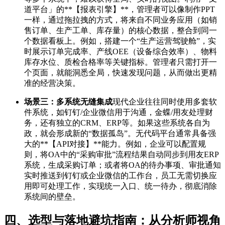
道平台」的**【报表引擎】**，管理者可以像制作PPT
一样，通过拖拉拽的方式，将来自不同业务应用（如销
售订单、生产工单、库存量）的核心数据，整合到同一
个数据看板上。例如，搭建一个“生产运营驾驶舱”，实
时展示订单完成率、产线OEE（设备综合效率）、物料
库存水位、质检合格率等关键指标。管理者只需打开一
个页面，就能洞悉全局，快速发现问题，从而做出更精
准的经营决策。
场景三：多系统无缝集成
现代企业往往同时使用多套软
件系统，如钉钉/企业微信用于沟通，金蝶/用友处理财
务，还有独立的CRM、ERP等。如果这些系统各自为
政，就会形成新的“数据孤岛”。无代码平台通常具备强
大的**【API对接】**能力。例如，企业可以配置规
则，将OA中的“采购审批”流程结果自动同步到用友ERP
系统，生成采购订单；或者将OA的待办事项、审批通知
实时推送到钉钉或企业微信的工作台，员工无需切换应
用即可处理工作，实现统一入口、统一待办，彻底消除
系统间的壁垒。
四、选型与落地避坑指南：从分析师视角