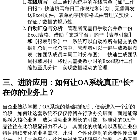
在线填写
：员工通过系统中的在线表单（如“工作
日报”）快速填写每日工作总结和计划，无需再发
送Excel文件。表单的字段和格式由管理员预设，
保证了数据的规范性。
自动汇总与分析
：管理者无需再手动合并数十份
Excel表格。借助「支道平台」的**【表单引擎】
和
【报表引擎】**，系统可以自动将所有提交的数
据汇总到一张总表中。管理者可以一键生成数据图
表（如团队成员本周工时分布图），快速生成团队
周报或月报，将过去需要数小时的Excel统计工作
缩短至几分钟，实现数据驱动的管理。
三、进阶应用：如何让OA系统真正“长”
在你的业务上？
当企业熟练掌握了OA系统的基础功能后，便会进入一个新的
阶段：如何让这套系统不仅仅停留在行政办公层面，而是能深
度融入核心业务，成为驱动业务增长的引擎。标准化的OA产
品往往在此阶段显得力不从心，其固化的功能难以匹配企业独
特且持续变化的业务需求。此时，个性化定制的必要性便凸显
出来。以「支道平台」这类先进的无代码平台为例，企业无需