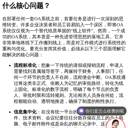
什么核心问题？
在部署任何一套OA系统之前，首要任务是进行一次深刻的思
维转变。许多企业决策者和员工容易陷入一个误区，即将OA
系统仅仅视为一个替代纸质单据的“线上软件”。然而，一个成
功的OA系统，其本质是一种先进管理思想的落地工具。它并
非简单地将线下工作搬到线上，而是对工作模式进行系统性的
重构与优化。要充分发挥其价值，必须从以下三个层面理解它
能解决的核心问题：
流程标准化
：想象一下传统的请假或报销流程，申请人
需要找到直属领导签字，再辗转于财务、人事部门，任
何一个环节的负责人不在岗，流程便会中断。OA系统通
过将这类非正式、依赖人为记忆的审批路径，转化为线
上固化、标准化的数字流程，明确了每个节点的负责
人、审批时限和流转规则。无论相关人员身在何处，流
程都能自动、透明地推进，确保了制度的刚性执行。
你们是怎么收费的呢
信息集中化
：在没有统一平台的企业中，重要的项目文
件、技术资料、会议纪要往往分散存储在员工的个人电
脑、电子邮件附件或是杂乱的聊天记录中。这不仅导致