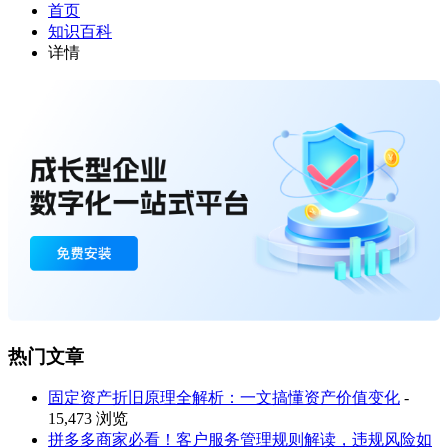
首页
知识百科
详情
热门文章
固定资产折旧原理全解析：一文搞懂资产价值变化
-
15,473 浏览
拼多多商家必看！客户服务管理规则解读，违规风险如