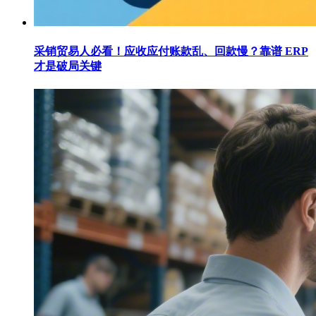
采销贸易人必看！应收应付账款乱、回款慢？靠谱 ERP
才是破局关键