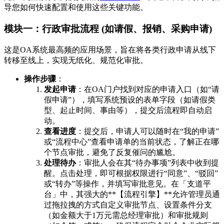
导您如何快速配置和使用这些关键功能。
模块一：行政审批流程 (如请假、报销、采购申请)
这是OA系统最高频的应用场景，旨在将各类行政申请从线下
转移至线上，实现无纸化、规范化审批。
操作步骤
：
发起申请
：在OA门户找到对应的申请入口（如“请
假申请”），填写系统预设的表单字段（如请假类
型、起止时间、事由等），提交后流程即自动启
动。
查看进度
：提交后，申请人可以随时在“我的申请”
或“流程中心”查看申请单的当前状态，了解正在哪
个节点审批，避免了反复催问的尴尬。
处理待办
：审批人会在其“待办事项”列表中收到提
醒。点击处理，即可根据权限进行“同意”、“驳回”
或“转办”等操作，并填写审批意见。在「支道平
台」中，其强大的**【流程引擎】**允许管理员通
过拖拉拽的方式自定义审批节点、设置条件分支
（如金额大于1万元需总经理审批）和审批规则