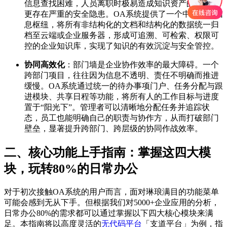
信息查找困难，人员离职时极易造成知识资产的流失，
更存在严重的安全隐患。OA系统提供了一个中央化的信
息枢纽，将所有非结构化的文档和结构化的数据统一归
档至云端或企业服务器，形成可追溯、可检索、权限可
控的企业知识库，实现了知识的有效沉淀与安全管控。
协同高效化
：部门墙是企业协作效率的最大障碍。一个
跨部门项目，往往因为信息不透明、责任不明确而推进
缓慢。OA系统通过统一的待办事项门户、任务分配与跟
进模块、共享日程等功能，将所有人的工作目标与进度
置于“阳光下”。管理者可以清晰地分配任务并追踪状
态，员工也能明确自己的职责与协作方，从而打破部门
壁垒，显著提升跨部门、跨层级的协同作战效率。
二、核心功能上手指南：掌握这四大模
块，玩转80%的日常办公
对于初次接触OA系统的用户而言，面对琳琅满目的功能菜单
可能会感到无从下手。但根据我们对5000+企业应用的分析，
日常办公80%的需求都可以通过掌握以下四大核心模块来满
足。本指南将以高度灵活的
无代码平台
「支道平台」为例，指