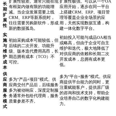
扩展性较差。通常只能在现
扩展性极强。可以从一个OA
长
有框架内做有限的功能增
应用开始，逐步在同一平台
期
减。当企业发展需要上线
上搭建CRM、ERP、项目管
扩
CRM、ERP等新系统时，
理等覆盖企业全场景的应
展
往往需要另购新软件，形成
用，天然实现数据互通，构
性
新的数据孤岛。
建一体化数字平台。
实
初始投入可能与成品OA相当
施
初始采购成本可能较低，但
或略高，但由于企业可自主
与
后续的二次开发、功能升
维护和迭代，极大地降低了
维
级、版本迭代费用高昂，长
对供应商的依赖和长期二次
护
期总拥有成本（TCO）不
开发成本，总拥有成本更
成
可控。
低。
本
供
多为“平台+服务”模式。供应
应
多为“产品+项目”模式。供
商提供平台能力的同时，更
商
应商交付产品后，后续服务
注重赋能客户，提供原厂级
服
多为被动响应，深度定制服
的咨询和技术支持，帮助企
务
务通常外包给代理商，服务
业培养自己的数字化构建能
模
质量参差不齐。
力。
式