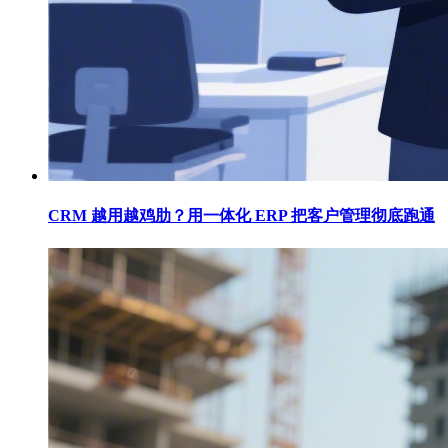
CRM 越用越鸡肋？用一体化 ERP 把客户管理彻底跑通