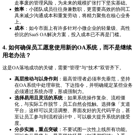
走事废的管理风险，为未来的规模扩张打下坚实基础。
效率
：小团队成员往往身兼数职，更需要高效的协同工
具来减少沟通成本和重复劳动，将精力聚焦在核心业务
上。
成本
：如今市面上有许多针对小微企业的轻量级、高性
价比的SaaS OA解决方案，投入成本已不再是门槛。
4. 如何确保员工愿意使用新的OA系统，而不是继续
用老办法？
这是OA落地成功的关键，需要“管理”与“技术”双管齐下。
高层推动与以身作则
：最高管理者必须率先垂范，坚持
在OA系统中处理审批、下达指令，并明确规定某些业务
必须通过系统办理，形成强制力。
选择易用且灵活的系统
：如果系统操作复杂、流程僵
化，与实际工作脱节，员工自然会抵触。选择像「支道
平台」这样可以灵活调整、界面友好的无代码平台，甚
至让员工参与到流程设计中，可以极大提升系统的接受
度。
分步实施，重点突破
：不要试图一次性上线所有功能。