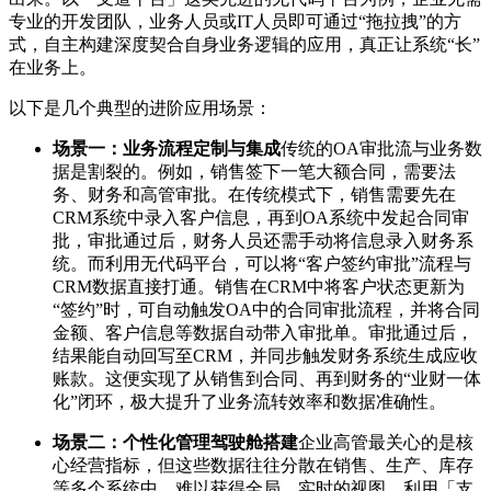
专业的开发团队，业务人员或IT人员即可通过“拖拉拽”的方
式，自主构建深度契合自身业务逻辑的应用，真正让系统“长”
在业务上。
以下是几个典型的进阶应用场景：
场景一：业务流程定制与集成
传统的OA审批流与业务数
据是割裂的。例如，销售签下一笔大额合同，需要法
务、财务和高管审批。在传统模式下，销售需要先在
CRM系统中录入客户信息，再到OA系统中发起合同审
批，审批通过后，财务人员还需手动将信息录入财务系
统。而利用无代码平台，可以将“客户签约审批”流程与
CRM数据直接打通。销售在CRM中将客户状态更新为
“签约”时，可自动触发OA中的合同审批流程，并将合同
金额、客户信息等数据自动带入审批单。审批通过后，
结果能自动回写至CRM，并同步触发财务系统生成应收
账款。这便实现了从销售到合同、再到财务的“业财一体
化”闭环，极大提升了业务流转效率和数据准确性。
场景二：个性化管理驾驶舱搭建
企业高管最关心的是核
心经营指标，但这些数据往往分散在销售、生产、库存
等多个系统中，难以获得全局、实时的视图。利用「支