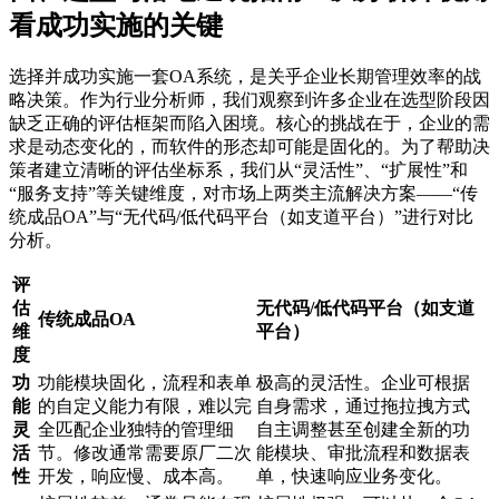
看成功实施的关键
选择并成功实施一套OA系统，是关乎企业长期管理效率的战
略决策。作为行业分析师，我们观察到许多企业在选型阶段因
缺乏正确的评估框架而陷入困境。核心的挑战在于，企业的需
求是动态变化的，而软件的形态却可能是固化的。为了帮助决
策者建立清晰的评估坐标系，我们从“灵活性”、“扩展性”和
“服务支持”等关键维度，对市场上两类主流解决方案——“传
统成品OA”与“无代码/低代码平台（如支道平台）”进行对比
分析。
评
估
无代码/低代码平台（如支道
传统成品OA
维
平台）
度
功
功能模块固化，流程和表单
极高的灵活性。企业可根据
能
的自定义能力有限，难以完
自身需求，通过拖拉拽方式
灵
全匹配企业独特的管理细
自主调整甚至创建全新的功
活
节。修改通常需要原厂二次
能模块、审批流程和数据表
性
开发，响应慢、成本高。
单，快速响应业务变化。