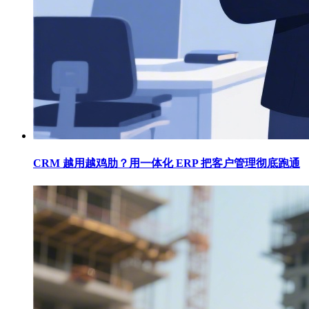
CRM 越用越鸡肋？用一体化 ERP 把客户管理彻底跑通