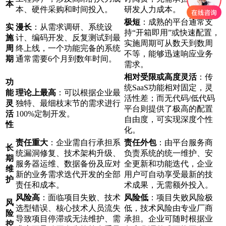
本
本、硬件采购和时间投入。
研发人力成本。
极短
：成熟的平台通常支
实
漫长
：从需求调研、系统设
持“开箱即用”或快速配置，
施
计、编码开发、反复测试到最
实施周期可从数天到数周
周
终上线，一个功能完备的系统
不等，能够迅速响应业务
期
通常需要6个月到数年时间。
需求。
相对受限或高度灵活
：传
功
统SaaS功能相对固定，灵
能
理论上最高
：可以根据企业最
活性差；而无代码/低代码
灵
独特、最细枝末节的需求进行
平台则提供了极高的配置
活
100%定制开发。
自由度，可实现深度个性
性
化。
责任重大
：企业需自行承担系
责任外包
：由平台服务商
长
统漏洞修复、技术架构升级、
负责系统的统一维护、安
期
服务器运维、数据备份及应对
全更新和功能迭代，企业
维
新的业务需求迭代开发的全部
用户可自动享受最新的技
护
责任和成本。
术成果，无需额外投入。
风险高
：面临项目失败、技术
风险低
：项目失败风险极
风
选型错误、核心技术人员流失
低，技术风险由专业厂商
险
导致项目停滞或无法维护、需
承担。企业可随时根据业
控