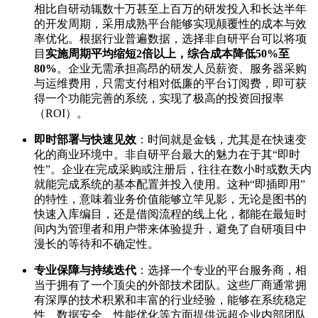
相比自研动辄数十万甚至上百万的研发投入和长达半年
的开发周期，采用成熟平台能够实现颠覆性的成本与效
率优化。根据行业普遍数据，选择非自研平台可以将项
目
实施周期平均缩短2倍以上，综合成本降低50%至
80%
。企业无需承担高昂的研发人员薪资、服务器采购
与运维费用，只需支付相对低廉的平台订阅费，即可获
得一个功能完善的系统，实现了极高的投资回报率
（ROI）。
即时部署与快速见效
：时间就是金钱，尤其是在快速变
化的商业环境中。非自研平台最大的魅力在于其“即时
性”。企业在完成采购或注册后，往往在数小时或数天内
就能完成系统的基本配置并投入使用。这种“即插即用”
的特性，意味着业务价值能够立竿见影，无论是图书的
快速入库编目，还是借阅流程的线上化，都能在最短时
间内为管理者和用户带来体验提升，避免了自研项目中
漫长的等待和不确定性。
专业保障与持续迭代
：选择一个专业的平台服务商，相
当于拥有了一个顶尖的外部技术团队。这些厂商通常拥
有深厚的技术积累和丰富的行业经验，能够在系统稳定
性、数据安全、性能优化等方面提供远超企业内部团队