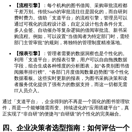
【流程引擎】
：每个机构的图书借阅、采购审批流程都
千差万别。传统SaaS的审批流往往是固化的，而自研则
费时费力。借助「支道平台」的流程引擎，管理员可以
通过可视化的流程设计器，自定义设计包含条件分支、
多人会签、自动催办等复杂逻辑的借阅审批流、新书采
购流程。例如，可以设置“当借阅者为特定部门时，需经
部门主管审批”的规则，将独特的管理制度精准落地。
【报表引擎】
：管理者需要的数据洞察也是个性化的。
利用「支道平台」的报表引擎，用户可以自由拖拽数据
字段，组合生成各种维度的分析图表，如“各类别图书借
阅频率排行榜”、“各部门月度借阅数量趋势图”等个性化
数据看板。这些实时更新的报表，为图书采购决策和读
者服务优化提供了强有力的数据支持，而这一切都无需
IT人员介入。
通过「支道平台」，企业得到的不再是一个固化的图书管理软
件，而是一个能够随需而变、持续进化的“应用搭建平台”，真
正实现了“非自研”的便捷与“自研级”的个性化的完美融合。
四、企业决策者选型指南：如何评估一个