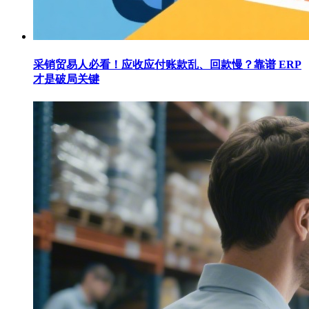
采销贸易人必看！应收应付账款乱、回款慢？靠谱 ERP
才是破局关键