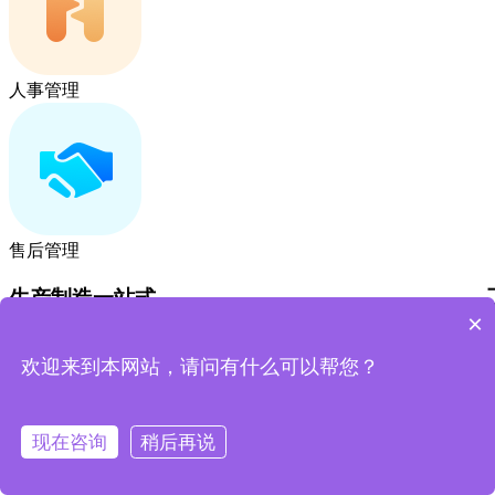
人事管理
售后管理
生产制造一站式
×
全面覆盖销售、订单、生产、质量等核心流程
欢迎来到本网站，请问有什么可以帮您？
打通部门壁垒，实现数据一体化
标准化工单与作业流程，保障生产质量与效率
实现运营成本降低与生产经营效益提高
免费体验
现在咨询
稍后再说
了解更多