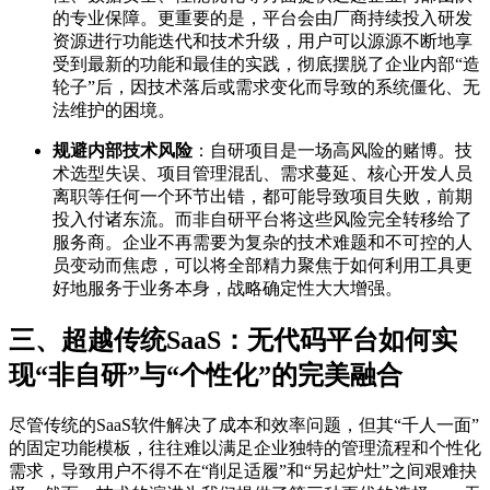
的专业保障。更重要的是，平台会由厂商持续投入研发
资源进行功能迭代和技术升级，用户可以源源不断地享
受到最新的功能和最佳的实践，彻底摆脱了企业内部“造
轮子”后，因技术落后或需求变化而导致的系统僵化、无
法维护的困境。
规避内部技术风险
：自研项目是一场高风险的赌博。技
术选型失误、项目管理混乱、需求蔓延、核心开发人员
离职等任何一个环节出错，都可能导致项目失败，前期
投入付诸东流。而非自研平台将这些风险完全转移给了
服务商。企业不再需要为复杂的技术难题和不可控的人
员变动而焦虑，可以将全部精力聚焦于如何利用工具更
好地服务于业务本身，战略确定性大大增强。
三、超越传统SaaS：无代码平台如何实
现“非自研”与“个性化”的完美融合
尽管传统的SaaS软件解决了成本和效率问题，但其“千人一面”
的固定功能模板，往往难以满足企业独特的管理流程和个性化
需求，导致用户不得不在“削足适履”和“另起炉灶”之间艰难抉