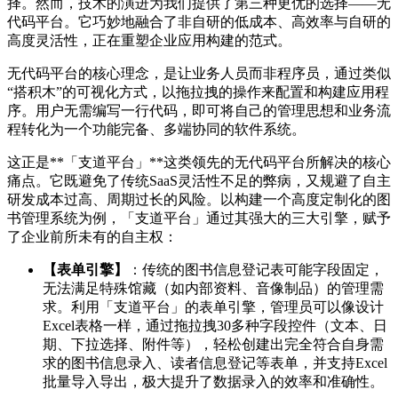
择。然而，技术的演进为我们提供了第三种更优的选择——无
代码平台。它巧妙地融合了非自研的低成本、高效率与自研的
高度灵活性，正在重塑企业应用构建的范式。
无代码平台的核心理念，是让业务人员而非程序员，通过类似
“搭积木”的可视化方式，以拖拉拽的操作来配置和构建应用程
序。用户无需编写一行代码，即可将自己的管理思想和业务流
程转化为一个功能完备、多端协同的软件系统。
这正是**「支道平台」**这类领先的无代码平台所解决的核心
痛点。它既避免了传统SaaS灵活性不足的弊病，又规避了自主
研发成本过高、周期过长的风险。以构建一个高度定制化的图
书管理系统为例，「支道平台」通过其强大的三大引擎，赋予
了企业前所未有的自主权：
【表单引擎】
：传统的图书信息登记表可能字段固定，
无法满足特殊馆藏（如内部资料、音像制品）的管理需
求。利用「支道平台」的表单引擎，管理员可以像设计
Excel表格一样，通过拖拉拽30多种字段控件（文本、日
期、下拉选择、附件等），轻松创建出完全符合自身需
求的图书信息录入、读者信息登记等表单，并支持Excel
批量导入导出，极大提升了数据录入的效率和准确性。