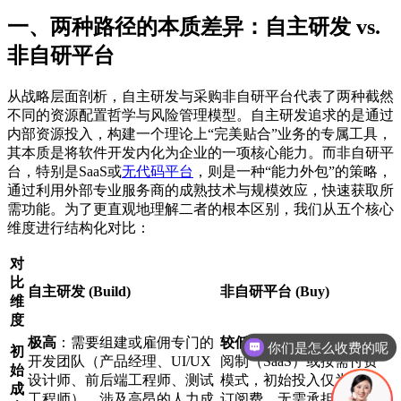
一、两种路径的本质差异：自主研发 vs.
非自研平台
从战略层面剖析，自主研发与采购非自研平台代表了两种截然
不同的资源配置哲学与风险管理模型。自主研发追求的是通过
内部资源投入，构建一个理论上“完美贴合”业务的专属工具，
其本质是将软件开发内化为企业的一项核心能力。而非自研平
台，特别是SaaS或
无代码平台
，则是一种“能力外包”的策略，
通过利用外部专业服务商的成熟技术与规模效应，快速获取所
需功能。为了更直观地理解二者的根本区别，我们从五个核心
维度进行结构化对比：
对
比
自主研发 (Build)
非自研平台 (Buy)
维
度
你们是怎么收费的呢
极高
：需要组建或雇佣专门的
较低或可控
：通常采用订
初
现在有优惠活动吗
开发团队（产品经理、UI/UX
阅制（SaaS）或按需付费
始
设计师、前后端工程师、测试
模式，初始投入仅为平台
成
工程师），涉及高昂的人力成
订阅费，无需承担巨额的