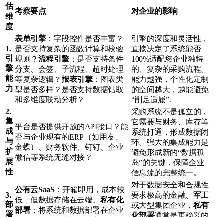
估
考察要点
对企业的影响
维
度
表单引擎
：字段控件是否丰富？
引擎的深度和灵活性，
1.
是否支持复杂的函数计算和校验
直接决定了系统能否
引
规则？
流程引擎
：是否支持条件
100%适配您企业独特
擎
分支、会签、子流程、超时处理
的、复杂的采购流程。
能
等复杂逻辑？
报表引擎
：图表类
能力越强，个性化定制
力
型是否多样？是否支持数据钻取
的空间越大，越能避免
和多维度联动分析？
“削足适履”。
2.
采购系统不是孤立的，
集
它需要与财务、库存等
平台是否提供开放的API接口？能
成
系统打通，形成数据闭
否与企业现有的ERP（如用友、
与
环。强大的集成能力是
金蝶）、财务软件、钉钉、企业
扩
避免形成新的“数据孤
微信等系统无缝对接？
展
岛”的关键，保障企业
性
信息流的完整统一。
对于数据安全和合规性
公有云SaaS
：开箱即用，成本较
3.
要求极高的金融、军工
低，但数据存储在云端。
私有化
部
或大型集团企业，
私有
部署
：将系统和数据部署在企业
署
化部署
通常是更稳妥的