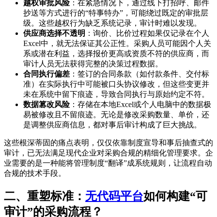
越权审批风险
：在紧急情况下，通过线下打招呼、邮件
抄送等方式进行的“特事特办”，可能绕过既定的审批层
级。这些越权行为缺乏系统记录，审计时难以发现。
供应商选择不透明
：询价、比价过程如果仅记录在个人
Excel中，就无法保证其公正性。采购人员可能因个人关
系或潜在利益，选择报价更高或资质不符的供应商，而
审计人员无法获得完整的决策过程数据。
合同执行偏差
：签订的合同条款（如付款条件、交付标
准）在实际执行中可能被口头协议修改，但这些变更并
未在系统中留下痕迹，导致合同执行与原始约定不符。
数据篡改风险
：存储在本地Excel或个人电脑中的数据极
易被修改且不留痕迹。无论是修改采购数量、单价，还
是调整供应商信息，都对事后审计构成了巨大挑战。
这些根深蒂固的痛点表明，仅仅依靠制度宣导和事后抽查式的
审计，已无法满足现代企业对采购合规的精细化管理要求。企
业需要的是一种能将管理制度“翻译”成系统规则，让流程自动
合规的技术手段。
二、重塑标准：
无代码平台
如何构建“可
审计”的采购流程？