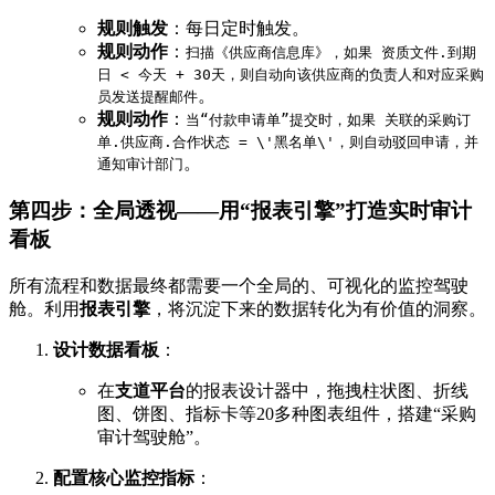
规则触发
：每日定时触发。
规则动作
：
扫描《供应商信息库》，如果 资质文件.到期
日 < 今天 + 30天，则自动向该供应商的负责人和对应采购
。
员发送提醒邮件
规则动作
：
当“付款申请单”提交时，如果 关联的采购订
单.供应商.合作状态 = \'黑名单\'，则自动驳回申请，并
。
通知审计部门
第四步：全局透视——用“报表引擎”打造实时审计
看板
所有流程和数据最终都需要一个全局的、可视化的监控驾驶
舱。利用
报表引擎
，将沉淀下来的数据转化为有价值的洞察。
设计数据看板
：
在
支道平台
的报表设计器中，拖拽柱状图、折线
图、饼图、指标卡等20多种图表组件，搭建“采购
审计驾驶舱”。
配置核心监控指标
：