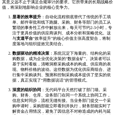
其意义远不止于满足合规审计的要求。它所带来的长期战略价
值，将深刻地影响企业的核心竞争力。
显著的效率提升
：自动化流程彻底替代了传统的手工填
单、邮件审批和线下跑腿。采购、财务等部门的员工从
繁琐的事务性工作中解放出来，每天可节约2-3小时，专
注于更具价值的供应商谈判、成本分析和策略优化。这
与
支道平台
“效率提升”的核心价值主张高度契合，将制
度落地与组织提效完美结合。
数据驱动的精准决策
：系统沉淀下海量的、结构化的采
购数据，成为企业优化决策的“数据金矿”。决策者可以
基于实时看板，清晰洞察采购成本的构成、供应商的表
现、物料价格的波动。这些数据为优化供应商组合、进
行集中采购谈判、预测和控制采购成本提供了坚实的依
据，真正实现了“用数据说话”的管理模式。
深度的组织协同
：无代码平台天然打破了部门墙。采
购、财务、仓库、业务部门在同一个系统上协同工作，
信息实时同步，流程无缝衔接。当业务部门提交一个采
购申请时，采购部能立即看到并执行，财务部能实时了
解资金占用情况，避免了因信息不对称造成的内耗与延