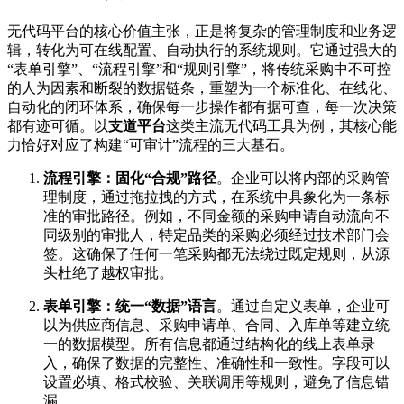
无代码平台的核心价值主张，正是将复杂的管理制度和业务逻
辑，转化为可在线配置、自动执行的系统规则。它通过强大的
“表单引擎”、“流程引擎”和“规则引擎”，将传统采购中不可控
的人为因素和断裂的数据链条，重塑为一个标准化、在线化、
自动化的闭环体系，确保每一步操作都有据可查，每一次决策
都有迹可循。以
支道平台
这类主流无代码工具为例，其核心能
力恰好对应了构建“可审计”流程的三大基石。
流程引擎：固化“合规”路径
。企业可以将内部的采购管
理制度，通过拖拉拽的方式，在系统中具象化为一条标
准的审批路径。例如，不同金额的采购申请自动流向不
同级别的审批人，特定品类的采购必须经过技术部门会
签。这确保了任何一笔采购都无法绕过既定规则，从源
头杜绝了越权审批。
表单引擎：统一“数据”语言
。通过自定义表单，企业可
以为供应商信息、采购申请单、合同、入库单等建立统
一的数据模型。所有信息都通过结构化的线上表单录
入，确保了数据的完整性、准确性和一致性。字段可以
设置必填、格式校验、关联调用等规则，避免了信息错
漏。