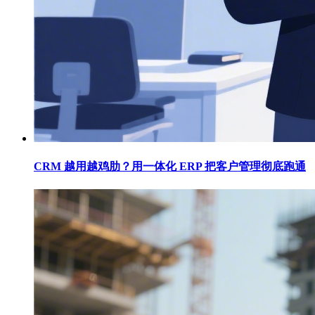
CRM 越用越鸡肋？用一体化 ERP 把客户管理彻底跑通