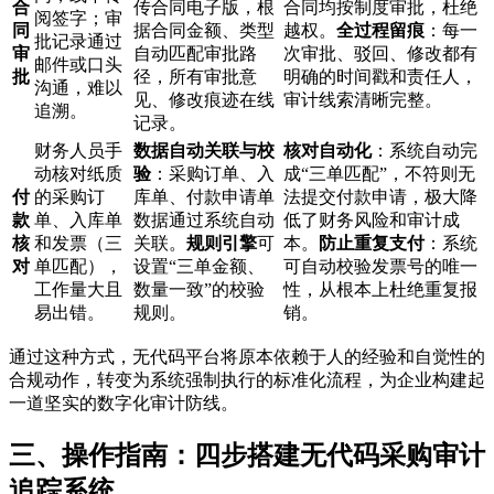
合
传合同电子版，根
合同均按制度审批，杜绝
阅签字；审
同
据合同金额、类型
越权。
全过程留痕
：每一
批记录通过
审
自动匹配审批路
次审批、驳回、修改都有
邮件或口头
批
径，所有审批意
明确的时间戳和责任人，
沟通，难以
见、修改痕迹在线
审计线索清晰完整。
追溯。
记录。
财务人员手
数据自动关联与校
核对自动化
：系统自动完
动核对纸质
验
：采购订单、入
成“三单匹配”，不符则无
付
的采购订
库单、付款申请单
法提交付款申请，极大降
款
单、入库单
数据通过系统自动
低了财务风险和审计成
核
和发票（三
关联。
规则引擎
可
本。
防止重复支付
：系统
对
单匹配），
设置“三单金额、
可自动校验发票号的唯一
工作量大且
数量一致”的校验
性，从根本上杜绝重复报
易出错。
规则。
销。
通过这种方式，无代码平台将原本依赖于人的经验和自觉性的
合规动作，转变为系统强制执行的标准化流程，为企业构建起
一道坚实的数字化审计防线。
三、操作指南：四步搭建无代码采购审计
追踪系统