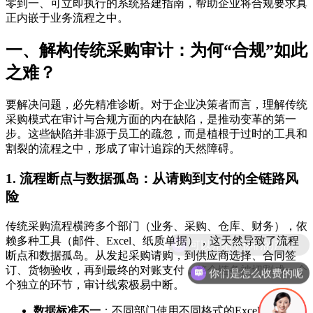
零到一、可立即执行的系统搭建指南，帮助企业将合规要求真
正内嵌于业务流程之中。
一、解构传统采购审计：为何“合规”如此
之难？
要解决问题，必先精准诊断。对于企业决策者而言，理解传统
采购模式在审计与合规方面的内在缺陷，是推动变革的第一
步。这些缺陷并非源于员工的疏忽，而是植根于过时的工具和
割裂的流程之中，形成了审计追踪的天然障碍。
1. 流程断点与数据孤岛：从请购到支付的全链路风
险
传统采购流程横跨多个部门（业务、采购、仓库、财务），依
赖多种工具（邮件、Excel、纸质单据），这天然导致了流程
断点和数据孤岛。从发起采购请购，到供应商选择、合同签
订、货物验收，再到最终的对账支付，整个链条被切割成一个
你们是怎么收费的呢
个独立的环节，审计线索极易中断。
数据标准不一
：不同部门使用不同格式的Excel表格记录