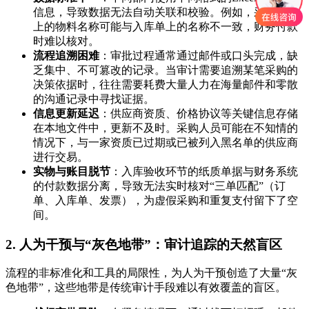
信息，导致数据无法自动关联和校验。例如，采购订单
上的物料名称可能与入库单上的名称不一致，财务付款
时难以核对。
流程追溯困难
：审批过程通常通过邮件或口头完成，缺
乏集中、不可篡改的记录。当审计需要追溯某笔采购的
决策依据时，往往需要耗费大量人力在海量邮件和零散
的沟通记录中寻找证据。
信息更新延迟
：供应商资质、价格协议等关键信息存储
在本地文件中，更新不及时。采购人员可能在不知情的
情况下，与一家资质已过期或已被列入黑名单的供应商
进行交易。
实物与账目脱节
：入库验收环节的纸质单据与财务系统
的付款数据分离，导致无法实时核对“三单匹配”（订
单、入库单、发票），为虚假采购和重复支付留下了空
间。
2. 人为干预与“灰色地带”：审计追踪的天然盲区
流程的非标准化和工具的局限性，为人为干预创造了大量“灰
色地带”，这些地带是传统审计手段难以有效覆盖的盲区。