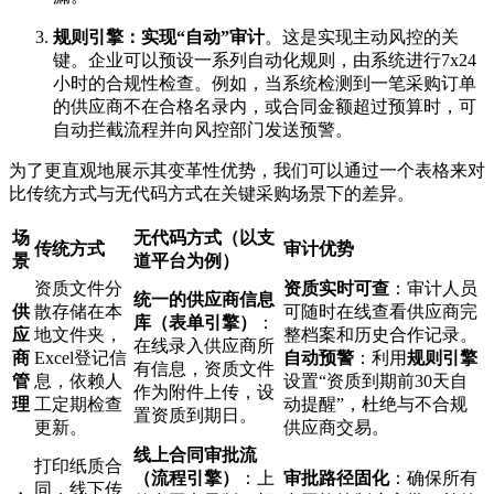
规则引擎：实现“自动”审计
。这是实现主动风控的关
键。企业可以预设一系列自动化规则，由系统进行7x24
小时的合规性检查。例如，当系统检测到一笔采购订单
的供应商不在合格名录内，或合同金额超过预算时，可
自动拦截流程并向风控部门发送预警。
为了更直观地展示其变革性优势，我们可以通过一个表格来对
比传统方式与无代码方式在关键采购场景下的差异。
场
无代码方式（以支
传统方式
审计优势
景
道平台为例）
资质文件分
资质实时可查
：审计人员
统一的供应商信息
供
散存储在本
可随时在线查看供应商完
库（表单引擎）
：
应
地文件夹，
整档案和历史合作记录。
在线录入供应商所
商
Excel登记信
自动预警
：利用
规则引擎
有信息，资质文件
管
息，依赖人
设置“资质到期前30天自
作为附件上传，设
理
工定期检查
动提醒”，杜绝与不合规
置资质到期日。
更新。
供应商交易。
线上合同审批流
打印纸质合
（流程引擎）
：上
审批路径固化
：确保所有
同，线下传