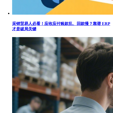
采销贸易人必看！应收应付账款乱、回款慢？靠谱 ERP
才是破局关键