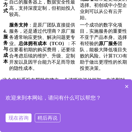
自己的服务器上，数据安全性最
方
选择。初创或中小型企
高，支持深度定制，但初始投入
式
业则可以从公有云开
较高。
始。
服务支持
：是原厂团队直接提供
一个成功的数字化项
4.
服务，还是通过代理商？原厂服
目，实施服务的重要性
服
务通常响应更快、解决问题更专
不亚于产品本身。选择
务
业。
总体拥有成本（TCO）
：不
有经验的
原厂服务
团
与
仅要看初期的购买费用，还要综
队，能极大降低项目失
成
合考虑后续的维护、升级、定制
败的风险。计算TCO有
本
开发以及因平台能力不足而导致
助于做出更理性的长期
的隐性成本。
投资决策。
这个坐标系旨在帮助您建立一个清晰的评估框架。在选型时，
×
请务必结合自身业务的复杂度、IT基础、预算以及对数据安全
的具体要求，进行综合权衡。
欢迎来到本网站，请问有什么可以帮您？
结语：从被动审计到主动风控，开启企业
管理新范式
现在咨询
稍后再说
回顾全文，我们可以清晰地看到，无代码平台为解决长期困扰