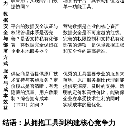
联应用，实现跨部门数
场景的平台，其长期价值远超
力
据协同？
单一功能工具。
数
据
安
平台的数据安全认证与
营销数据是企业的核心资产，
全
权限管理体系是否完
数据安全是不可逾越的红线。
与
善？是否支持私有化部
完善的权限控制和支持私有化
部
署，将数据完全保留在
部署的选项，是保障数据主权
署
企业本地服务器？
和安全性的最高标准。
方
式
服
供应商是否提供原厂技
优秀的工具需要专业的服务来
务
术支持与实施服务？定
落地。原厂服务相比代理商能
与
价模式是否清晰，有无
提供更深度、及时的支持。透
成
隐藏的流量、用户数限
明的定价和高性价比，能确保
本
制？综合拥有成本
企业在享受技术红利的同时，
效
（TCO）如何？
实现成本的最优化。
益
结语：从拥抱工具到构建核心竞争力