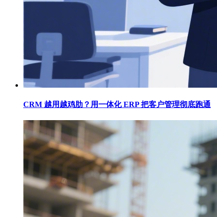
CRM 越用越鸡肋？用一体化 ERP 把客户管理彻底跑通