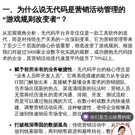
一、为什么说无代码是营销活动管理的
“游戏规则改变者”？
从宏观视角分析，无代码平台并非仅仅是一款工具软件的迭
代，而是对传统生产关系的一次深刻变革。它为营销管理带来
了至少三个层面的核心价值重塑，彻底改变了游戏规则。根据
我们对超过5000家企业数字化实践的观察，成功拥抱无代码技
术的企业，其营销活动迭代速度平均提升了70%以上。
赋予前所未有的业务敏捷性
：无代码平台的核心理念是
“业务人员即开发人员”。它将系统搭建的能力从专业的
IT部门解放出来，直接赋予最懂业务需求的营销团队。
当市场出现新的热点、渠道涌现新的玩法时，营销人员
无需再经历漫长的需求沟通、排期、开发、测试流程，
而是可以通过拖拉拽的方式，在数小时或数天内快速搭
你们是怎么收费的呢
建、调整营销活动应用。这种敏捷性，使得企业能够真
正做到快速响应市场变化，抓住转瞬即逝的商业机会。
现在有优惠活动吗
打破根深蒂固的数据孤岛
：传统营销活动中，从广告投
放到线索获取，再到销售跟进和最终转化，数据往往散