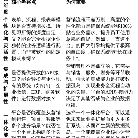
核心考察点
为何重要
维
度
个
表单、流程、报表等模
营销流程千差万别，高度的个
性
块是否支持拖拉拽、所
性化能力是确保系统能够100%
化
见即所得的深度自定
贴合业务需求、提升员工使用
与
义？能否完全根据企业
意愿的前提。例如，「支道平
灵
独特的业务逻辑进行配
台」的四大引擎均提供了极高
活
置，而非被软件的固定
的自由度，确保系统能“长在业
性
模式束缚？
务上”。
营销管理不是孤立的，它需要
集
是否提供开放的API接
与销售、服务、财务等环节联
成
口？能否轻松与企业现
动。强大的集成能力是打破数
与
有的系统（如钉钉、企
据孤岛、实现业务全流程自动
扩
业微信、ERP、财务软
化的关键。平台的API对接能力
展
件）进行数据对接？
决定了其能否成为企业的数据
性
枢纽。
平台是否能覆盖从营销
选择一个一体化平台，可以避
一
到销售、项目、客服等
免未来因业务扩展而引入更多
体
多个业务场景？能否在
新系统，从而产生新的数据孤
化
一个平台上构建多个关
岛。一个能覆盖企业核心运营
能