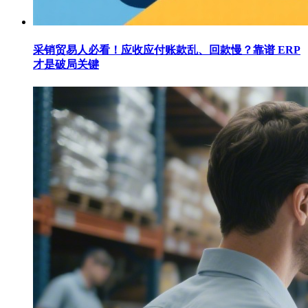
采销贸易人必看！应收应付账款乱、回款慢？靠谱 ERP
才是破局关键