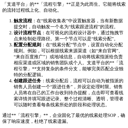
「支道平台」的**「流程引擎」**正是为此而生。它能将线索
的流转过程线上化、自动化。
触发流程
：在“线索收集表”中设置触发器，当有新数据
提交时，自动触发一个名为“线索跟进流程”的流程。
设计流程节点
：在可视化的流程设计器中，通过拖拽节
点来绘制处理路径。第一个节点可以是“线索分配”。
配置分配规则
：在“线索分配”节点中，设置自动化分配
规则。例如，可以根据线索来源渠道（如“来自官网”、
“来自百度推广”）或地域信息，自动将线索指派给负责
相应渠道或区域的销售团队或个人。支道平台的**「流
程引擎」**支持复杂的条件分支，能够完美匹配企业独
特的分配逻辑。
创建跟进任务
：线索分配后，流程可以自动为被指派的
销售人员创建一个“跟进任务”，并设定处理时限。销售
人员将在自己的工作台收到待办提醒，点击即可查看线
索详情并填写跟进记录。整个过程清晰、透明，管理者
可以随时查看每条线索所处的阶段和处理状态。
通过**「流程引擎」**，企业固化了最优的线索处理SOP，确
保了响应速度，杜绝了线索遗漏。