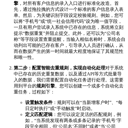
擎
，对所有客户信息的录入入口进行标准化改造。首
先，通过拖拉拽的方式设计一个标准的客户信息录入表
单。然后，为关键识别字段设定校验规则。例如，您可
以将“手机号”或“统一社会信用代码”设为唯一值字段，
一旦有用户尝试录入系统中已存在的信息，系统将立刻
提示“数据重复”并阻止提交。此外，还可以为“公司名
称”等字段设置查重提醒，当输入相似名称时，系统会自
动列出可能的已存在客户，引导录入人员进行确认，从
而在数据产生的第一时间就最大程度地保证了其规范性
和唯一性。
第二步：配置智能去重规则，实现自动化处理
对于系统
中已存在的历史重复数据，以及通过API等方式批量导
入的数据，我们需要配置自动化任务进行处理。这需要
用到平台的
规则引擎
。您可以创建一个或多个自动化去
重任务，过程如下：
设置触发条件
：规则可以在“当新增客户时”、“每
日定时执行”或“手动触发”时启动。
定义匹配逻辑
：您可以设定灵活的匹配规则，例
如，“当系统发现有两条或多条记录的‘手机号’字
段完全相同，但‘公司名’不同时”或者“当‘公司