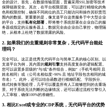
全的设计。首先，在数据传输层面，普遍采用SSL加密等技术
保障链路安全。其次，在平台权限层面，可以进行精细化的角
色和权限控制，确保不同岗位的员工只能访问和操作其职责范
围内的数据。更重要的是，像支道平台这类服务于中大型企业
的平台，支持
私有化部署
，即将整个系统部署在企业自己的服
务器或指定的云服务器上，数据完全由企业自己掌控，物理隔
绝，从根本上杜绝了数据泄露的风险。
2. 如果我们的去重规则非常复杂，无代码平台能处
理吗？
完全可以。这正是优秀无代码平台与简单工具的核心区别。以
支道平台为例，其内置的
规则引擎
支持高度复杂的逻辑配置。
您可以设置多层级的“与/或”条件组合，例如“（手机号相同 且
姓名相同）或（公司名相似度>90% 且 地址字段包含相同的城
市名）”。此外，还可以结合函数进行模糊匹配、字段拆分、
格式转换等预处理，几乎可以覆盖所有人工能够想到的去重场
景。对于系统无法判断的边缘情况，还可以通过流程引擎引入
人工审核，确保100%的准确性。
3. 相比Excel或专业的CDP系统，无代码平台的优势