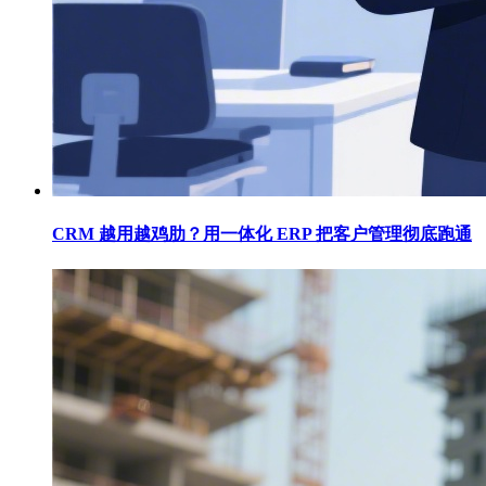
CRM 越用越鸡肋？用一体化 ERP 把客户管理彻底跑通