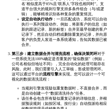
名’相似度高于85%且‘联系人’字段也相同时”。支
道平台强大的规则引擎支持多条件组合（与/或逻
辑），能够精准识别各种复杂的重复情况。
设定自动执行动作
：一旦匹配成功，系统可以自动
执行一系列预设动作。例如，将新客户的信息（如
新的跟进记录、新的标签）合并至最早创建的客户
记录下，然后自动归档或删除重复的记录，并向原
客户的负责人发送一条系统通知，告知其数据已被
合并。
第三步：建立数据合并与清洗流程，确保决策闭环
对于
一些系统无法100%确定是否重复的“疑似数据”（例如，
公司名相似但地址不同），完全自动化的处理可能存在
风险。此时，我们需要引入人工审核，形成管理闭环。
这可以通过平台的
流程引擎
来实现。您可以设计一个可
视化的数据清洗流程：
当规则引擎发现疑似重复数据时，不直接合并，而
是自动创建一个“数据清洗待办”任务。
该任务会包含所有疑似重复记录的详细信息，并根
据预设规则（如按区域、按行业）自动指派给相应
的数据管理员或销售负责人。