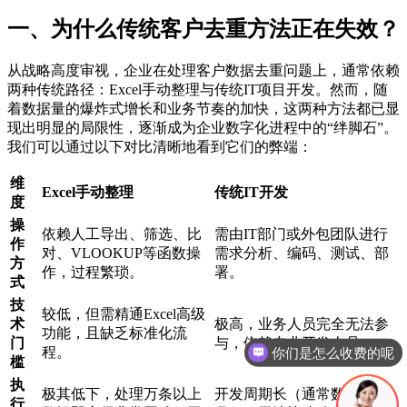
一、为什么传统客户去重方法正在失效？
从战略高度审视，企业在处理客户数据去重问题上，通常依赖
两种传统路径：Excel手动整理与传统IT项目开发。然而，随
着数据量的爆炸式增长和业务节奏的加快，这两种方法都已显
现出明显的局限性，逐渐成为企业数字化进程中的“绊脚石”。
我们可以通过以下对比清晰地看到它们的弊端：
维
Excel手动整理
传统IT开发
度
操
依赖人工导出、筛选、比
需由IT部门或外包团队进行
作
对、VLOOKUP等函数操
需求分析、编码、测试、部
方
作，过程繁琐。
署。
式
技
较低，但需精通Excel高级
你们是怎么收费的呢
术
极高，业务人员完全无法参
功能，且缺乏标准化流
门
与，依赖专业开发人员。
程。
现在有优惠活动吗
槛
执
极其低下，处理万条以上
开发周期长（通常数周至数
行