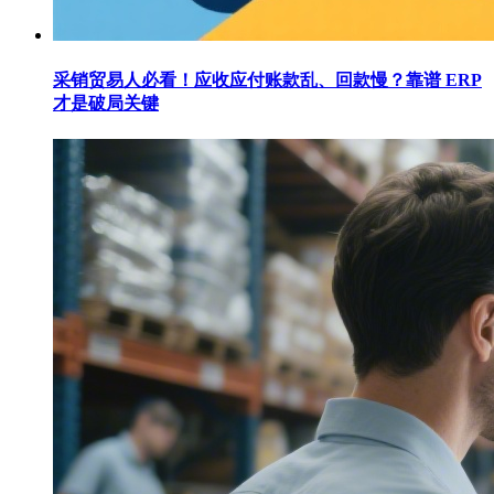
采销贸易人必看！应收应付账款乱、回款慢？靠谱 ERP
才是破局关键