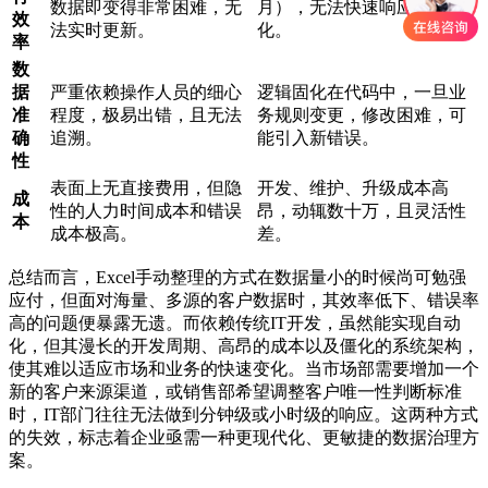
数据即变得非常困难，无
月），无法快速响应业务变
效
法实时更新。
化。
率
数
据
严重依赖操作人员的细心
逻辑固化在代码中，一旦业
准
程度，极易出错，且无法
务规则变更，修改困难，可
确
追溯。
能引入新错误。
性
表面上无直接费用，但隐
开发、维护、升级成本高
成
性的人力时间成本和错误
昂，动辄数十万，且灵活性
本
成本极高。
差。
总结而言，Excel手动整理的方式在数据量小的时候尚可勉强
应付，但面对海量、多源的客户数据时，其效率低下、错误率
高的问题便暴露无遗。而依赖传统IT开发，虽然能实现自动
化，但其漫长的开发周期、高昂的成本以及僵化的系统架构，
使其难以适应市场和业务的快速变化。当市场部需要增加一个
新的客户来源渠道，或销售部希望调整客户唯一性判断标准
时，IT部门往往无法做到分钟级或小时级的响应。这两种方式
的失效，标志着企业亟需一种更现代化、更敏捷的数据治理方
案。