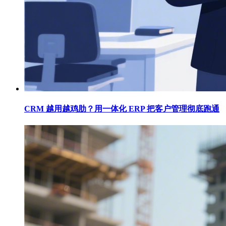
CRM 越用越鸡肋？用一体化 ERP 把客户管理彻底跑通