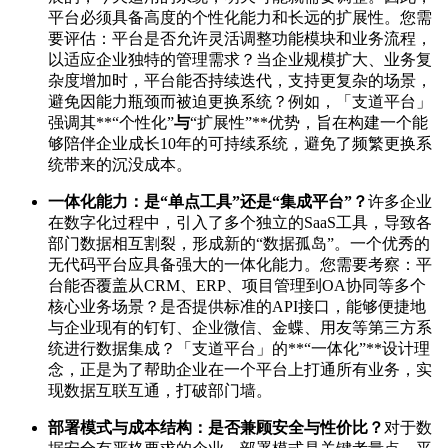
平台必须具备高度的个性化能力和长远的扩展性。您需
要评估：平台是否允许灵活调整功能模块和业务流程，
以适应企业独特的管理需求？当企业规模扩大、业务复
杂度增加时，平台能否持续迭代，支持更复杂的场景，
避免因能力瓶颈而被迫更换系统？例如，「支道平台」
强调其**“个性化”
与
“扩展性”**优势，旨在构建一个能
够陪伴企业成长10年的可持续系统，避免了频繁更换系
统带来的沉没成本。
一体化能力：是“单点工具”还是“集成平台”？
许多企业
在数字化过程中，引入了多个独立的SaaS工具，导致各
部门数据相互割裂，形成新的“数据孤岛”。一个优秀的
无代码平台应具备强大的一体化能力。您需要考察：平
台能否覆盖从CRM、ERP、项目管理到OA协同等多个
核心业务场景？是否提供标准的API接口，能够便捷地
与企业现有的钉钉、企业微信、金蝶、用友等第三方系
统进行数据集成？「支道平台」的**“一体化”**设计理
念，正是为了帮助企业在一个平台上打通所有业务，实
现数据互联互通，打破部门墙。
部署模式与成本结构：是否兼顾安全与性价比？
对于数