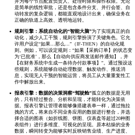
并为每个节点配置负责人、处理时限和操作权限。无论
是简单的线性审批，还是包含条件分支、并行会签、自
动转发的复杂逻辑，都能直观地设计出来，确保业务在
正确的轨道上高效、透明地运转。
规则引擎：系统自动化的“智能大脑”
为了实现真正的自
动化，减少人工干预，规则引擎扮演了关键角色。它允
许用户设定“如果…那么…”（IF-THEN）的自动化规
则。例如，可以设定规则：“如果【采购订单】的状态变
为‘已批准’，那么【自动向供应商发送邮件通知】，并
【在财务系统中生成一条待办付款事项】”。通过预设这
些规则，系统能够自动处理数据、触发动作、推送消
息，实现无人干预的智能运营，将员工从大量重复性工
作中解放出来。
报表引擎：数据的决策洞察“驾驶舱”
孤立的数据是无用
的，只有经过整合、分析和呈现，才能转化为决策依
据。报表引擎让管理者能够像搭建表单一样，通过拖拉
拽的方式，将来自不同业务应用的数据进行整合，并选
择合适的图表（如折线图、饼图、仪表盘等超过20种图
表组件）进行多维度、可视化的呈现。原本枯燥的业务
数据，瞬间转变为能够实时反映销售业绩、生产进度、