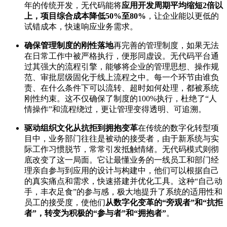
年的传统开发，无代码能将
应用开发周期平均缩短2倍以
上，项目综合成本降低50%至80%
，让企业能以更低的
试错成本，快速响应业务需求。
确保管理制度的刚性落地
再完善的管理制度，如果无法
在日常工作中被严格执行，便形同虚设。无代码平台通
过其强大的流程引擎，能够将企业的管理思想、操作规
范、审批层级固化于线上流程之中。每一个环节由谁负
责、在什么条件下可以流转、超时如何处理，都被系统
刚性约束。这不仅确保了制度的100%执行，杜绝了“人
情操作”和流程绕过，更让管理变得透明、可追溯。
驱动组织文化从抗拒到拥抱变革
在传统的数字化转型项
目中，业务部门往往是被动的接受者，由于新系统与实
际工作习惯脱节，常常引发抵触情绪。无代码模式则彻
底改变了这一局面。它让最懂业务的一线员工和部门经
理亲自参与到应用的设计与构建中，他们可以根据自己
的真实痛点和需求，快速搭建并优化工具。这种“自己动
手，丰衣足食”的参与感，极大地提升了系统的适用性和
员工的接受度，使他们
从数字化变革的“旁观者”和“抗拒
者”，转变为积极的“参与者”和“拥抱者”
。