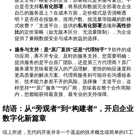
据安全有严格要求的企业，部署模式是关键考量点。平
台是否支持
私有化部署
，将系统和数据完全部署在企业
自己的服务器上？在成本方面，定价模式是否清晰透
明？是否存在按版本、按用户数、按流量等隐藏的阶梯
式收费？「支道平台」提供的
私有化部署
选项和
高性价
比
的定价策略（如无版本区分、无流量限制），为企业
提供了兼顾数据安全与成本效益的选择。
服务与支持：是“原厂直供”还是“代理转手”？
软件的成
功应用，离不开专业、及时的服务支持。您需要明确：
提供服务的是平台原厂团队，还是第三方代理商？原厂
服务通常意味着更深入的产品理解、更快的响应速度和
更高质量的解决方案。代理商服务则可能存在沟通链条
长、技术能力参差不齐的风险。选择像「支道平台」这
样坚持**“原厂服务”**的厂商，意味着在整个合作周期
内，您都能获得最直接、最专业的支持保障。
结语：从“旁观者”到“构建者”，开启企业
数字化新篇章
综上所述，无代码开发并非一个遥远的技术概念或简单的IT工