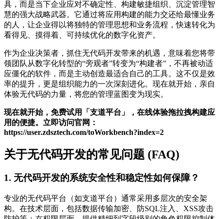
具，而是当下企业应对不确定性、构建敏捷组织、沉淀管理智
慧的强大战略武器。它通过将应用构建的能力交还给最懂业务
的人，让企业得以将独特的管理思想和业务流程，快速转化为
看得见、摸得着、可持续优化的数字化资产。
作为企业决策者，抓住无代码开发带来的机遇，意味着您将带
领团队从数字化转型的“旁观者”转变为“构建者”，不再被动适
应僵化的软件，而是主动创造最适合自己的工具。这不仅是效
率的提升，更是组织能力的一次深刻进化。现在就开始，亲自
体验无代码的力量，将您的管理蓝图变为现实。
现在就开始，免费试用「支道平台」，在线体验拖拉拽构建应
用的便捷。立即访问官网：
https://user.zdsztech.com/toWorkbench?index=2
关于无代码开发的常见问题 (FAQ)
1. 无代码开发的系统安全性和稳定性如何保障？
专业的无代码平台（如支道平台）通常采用多层次的安全架
构。在技术层面，包括数据传输加密、防SQL注入、XSS攻击
防护等；在权限层面，提供精细到字段级别的角色权限控制体