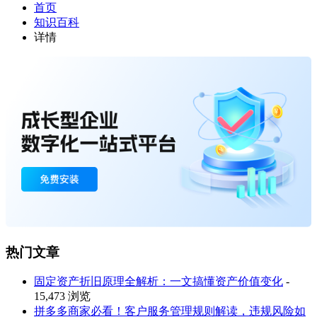
首页
知识百科
详情
热门文章
固定资产折旧原理全解析：一文搞懂资产价值变化
-
15,473 浏览
拼多多商家必看！客户服务管理规则解读，违规风险如