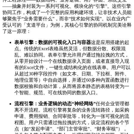
——抽象并封装为一系列可视化、模块化的“引擎”。这些引擎
协同工作，构成了一个完整的应用构建环境，让非技术人员能
够聚焦于“业务需要什么”，而非“技术如何实现”。以在业内广
受认可的「支道平台」为例，其核心引擎的协同机制完美诠释
了这一原理：
表单引擎：数据的可视化入口与容器
这是应用搭建的起
点。传统的Excel表格虽然灵活，但数据分散、权限混
乱、难以协同。表单引擎允许用户通过拖拉拽的方式，
从零开始设计一个在线数据录入页面，或者直接导入现
有的Excel文件，一键生成结构化的在线表单。用户可以
从超过30种字段控件（如文本、日期、下拉框、附件、
地理位置等）中自由选择，并通过60多种内置函数进行
数据校验和自动计算，从而将原本静态的表格转变为一
个智能、规范、可在线协同的数据入口。
流程引擎：业务逻辑的动态“神经网络”
任何企业管理都
离不开流程。流程引擎将复杂的业务流转路径，如采购
申请、费用报销、合同审批等，转化为一张可视化的流
程图。用户只需通过拖拉拽的方式，设定流程的各个节
点（如“发起申请”、“部门主管审批”、“财务审核”），