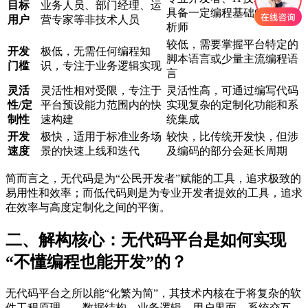
目标
业务人员、部门经理、运
具备一定编程基础的业务分
用户
营专家等非技术人员
析师
较低，需要掌握平台特定的
开发
极低，无需任何编程知
脚本语言或少量主流编程语
门槛
识，专注于业务逻辑实现
言
灵活
灵活性相对受限，专注于
灵活性高，可通过编写代码
性/定
平台预设能力范围内的快
实现复杂的定制化功能和系
制性
速构建
统集成
开发
极快，适用于标准业务场
较快，比传统开发快，但涉
速度
景的快速上线和迭代
及编码的部分会延长周期
简而言之，无代码是为“公民开发者”赋能的工具，追求极致的
易用性和效率；而低代码则是为专业开发者提效的工具，追求
在效率与高度定制化之间的平衡。
二、解构核心：无代码平台是如何实现
“不懂编程也能开发”的？
无代码平台之所以能“化繁为简”，其技术内核在于将复杂的软
件工程原理——数据结构、业务逻辑、用户界面、系统交互