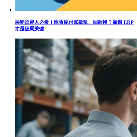
采销贸易人必看！应收应付账款乱、回款慢？靠谱 ERP
才是破局关键