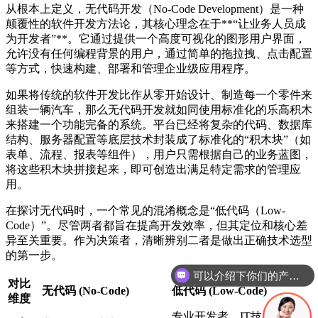
从根本上定义，无代码开发（No-Code Development）是一种
颠覆性的软件开发方法论，其核心理念在于**“让业务人员成
为开发者”**。它通过提供一个高度可视化的图形用户界面，
允许没有任何编程背景的用户，通过简单的拖拉拽、点击配置
等方式，快速构建、部署和管理企业级应用程序。
如果将传统的软件开发比作从零开始设计、制造每一个零件来
组装一辆汽车，那么无代码开发就如同使用标准化的乐高积木
来搭建一个功能完备的系统。平台已经将复杂的代码、数据库
结构、服务器配置等底层技术封装成了标准化的“积木块”（如
表单、流程、报表等组件），用户只需根据自己的业务蓝图，
将这些积木块拼接起来，即可创造出满足特定需求的管理应
用。
在探讨无代码时，一个常见的混淆概念是“低代码（Low-
Code）”。尽管两者都旨在提高开发效率，但其定位和核心差
异至关重要。作为决策者，清晰辨别二者是做出正确技术选型
的第一步。
你们是怎么收费的呢
对比
无代码 (No-Code)
低代码 (Low-Code)
维度
专业开发者、IT技术人员、