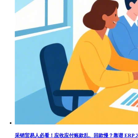
采销贸易人必看！应收应付账款乱、回款慢？靠谱 ERP 