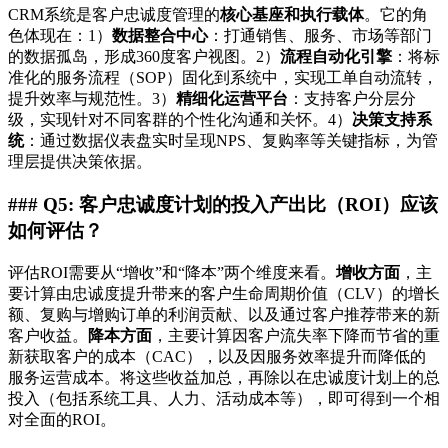
CRM系统是客户忠诚度管理的
核心基座和执行载体
。它的角
色体现在：1）
数据整合中心
：打通销售、服务、市场等部门
的数据孤岛，形成360度客户视图。2）
流程自动化引擎
：将标
准化的服务流程（SOP）固化到系统中，实现工单自动流转，
提升效率与规范性。3）
精细化运营平台
：支持客户分层分
级，实现针对不同客群的个性化沟通和关怀。4）
决策支持系
统
：通过数据仪表盘实时呈现NPS、复购率等关键指标，为管
理层提供决策依据。
### Q5: 客户忠诚度计划的投入产出比（ROI）应该
如何评估？
评估ROI需要从“增收”和“降本”两个维度来看。
增收方面
，主
要计算由忠诚度提升带来的客户生命周期价值（CLV）的增长
额、复购与增购订单的利润贡献、以及通过客户推荐带来的新
客户收益。
降本方面
，主要计算因客户流失率下降而节省的重
新获取客户的成本（CAC），以及因服务效率提升而降低的
服务运营成本。将这些收益加总，再除以在忠诚度计划上的总
投入（包括系统工具、人力、活动成本等），即可得到一个相
对全面的ROI。