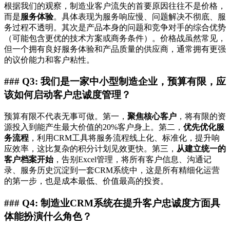
根据我们的观察，制造业客户流失的首要原因往往不是价格，
而是
服务体验
。具体表现为服务响应慢、问题解决不彻底、服
务过程不透明。其次是产品本身的问题和竞争对手的综合优势
（可能包含更优的技术方案或商务条件）。价格战虽然常见，
但一个拥有良好服务体验和产品质量的供应商，通常拥有更强
的议价能力和客户粘性。
### Q3: 我们是一家中小型制造企业，预算有限，应
该如何启动客户忠诚度管理？
预算有限不代表无事可做。第一，
聚焦核心客户
，将有限的资
源投入到能产生最大价值的20%客户身上。第二，
优先优化服
务流程
，利用CRM工具将服务流程线上化、标准化，提升响
应效率，这比复杂的积分计划见效更快。第三，
从建立统一的
客户档案开始
，告别Excel管理，将所有客户信息、沟通记
录、服务历史沉淀到一套CRM系统中，这是所有精细化运营
的第一步，也是成本最低、价值最高的投资。
### Q4: 制造业CRM系统在提升客户忠诚度方面具
体能扮演什么角色？