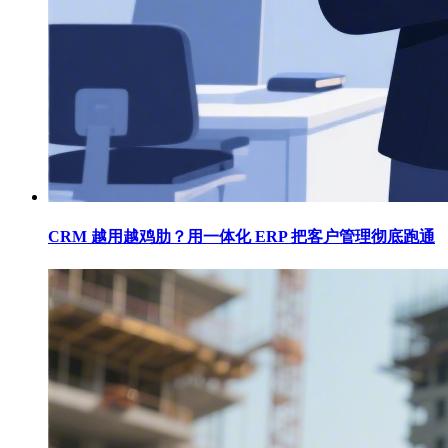
CRM 越用越鸡肋？用一体化 ERP 把客户管理彻底跑通