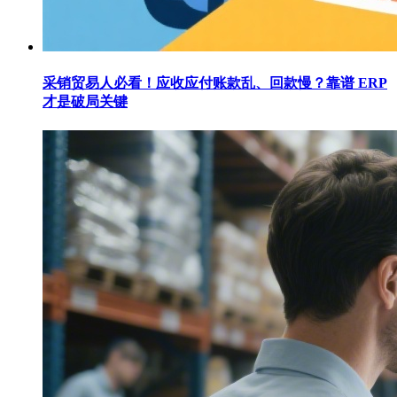
采销贸易人必看！应收应付账款乱、回款慢？靠谱 ERP
才是破局关键