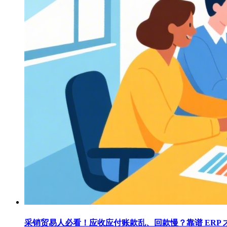
采销贸易人必看！应收应付账款乱、回款慢？靠谱 ERP 