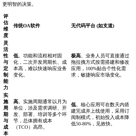
更明智的决策。
评
估
传统OA软件
无代码平台 (如支道)
维
度
灵
活
性
低
。功能和流程相对固
极高
。业务人员可直接通过
与
化，二次开发周期长、成
拖拉拽方式按需搭建和修改
定
本高，难以快速响应业务
应用，100%贴合个性化需
制
变化。
求，敏捷响应市场变化。
能
力
实
施
高
。实施周期通常以月为
低
。核心应用可在数天内搭
周
单位，涉及需求调研、开
建完成并上线使用，采用订
期
发、部署、培训等多个环
阅制模式，初始投入成本降
与
节，总体拥有成本
低50-80%，见效快。
成
（TCO）高昂。
本