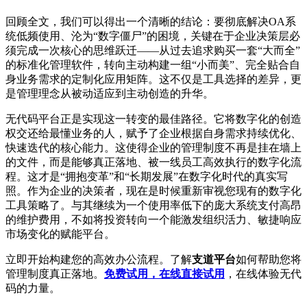
回顾全文，我们可以得出一个清晰的结论：要彻底解决OA系
统低频使用、沦为“数字僵尸”的困境，关键在于企业决策层必
须完成一次核心的思维跃迁——从过去追求购买一套“大而全”
的标准化管理软件，转向主动构建一组“小而美”、完全贴合自
身业务需求的定制化应用矩阵。这不仅是工具选择的差异，更
是管理理念从被动适应到主动创造的升华。
无代码平台正是实现这一转变的最佳路径。它将数字化的创造
权交还给最懂业务的人，赋予了企业根据自身需求持续优化、
快速迭代的核心能力。这使得企业的管理制度不再是挂在墙上
的文件，而是能够真正落地、被一线员工高效执行的数字化流
程。这才是“拥抱变革”和“长期发展”在数字化时代的真实写
照。作为企业的决策者，现在是时候重新审视您现有的数字化
工具策略了。与其继续为一个使用率低下的庞大系统支付高昂
的维护费用，不如将投资转向一个能激发组织活力、敏捷响应
市场变化的赋能平台。
立即开始构建您的高效办公流程。了解
支道平台
如何帮助您将
管理制度真正落地。
免费试用，在线直接试用
，在线体验无代
码的力量。