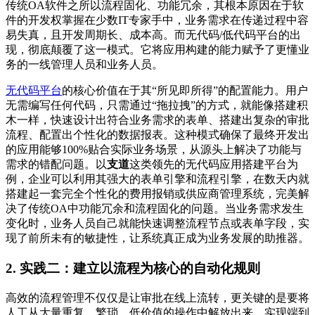
传统OA软件之所以流程固化、功能冗余，其根本原因在于软
件的开发权掌握在少数IT专家手中，业务需求在传递过程中容
易失真，且开发周期长、成本高。而无代码/低代码平台的出
现，彻底颠覆了这一模式。它将应用构建的能力赋予了更懂业
务的一线管理人员和业务人员。
无代码平台
的核心价值在于其“所见即所得”的配置能力。用户
无需编写任何代码，只需通过“拖拉拽”的方式，就能像搭建积
木一样，快速设计出符合业务需求的表单、搭建出复杂的审批
流程、配置出个性化的数据报表。这种模式确保了最终开发出
的应用能够100%贴合实际业务场景，从源头上解决了功能与
需求的错配问题。以
支道
这类领先的无代码应用搭建平台为
例，企业可以利用其强大的表单引擎和流程引擎，在数天内就
搭建起一套完全个性化的费用报销或供应商管理系统，完美解
决了传统OA中功能冗余和流程固化的问题。当业务需求发生
变化时，业务人员自己就能快速调整流程节点或表单字段，实
现了前所未有的敏捷性，让系统真正成为业务发展的助推器。
2. 实践二：建立以流程为核心的自动化规则
高效的流程管理不仅仅是让审批在线上流转，更关键的是要将
人工从大量重复、繁琐、低价值的操作中解放出来，实现端到