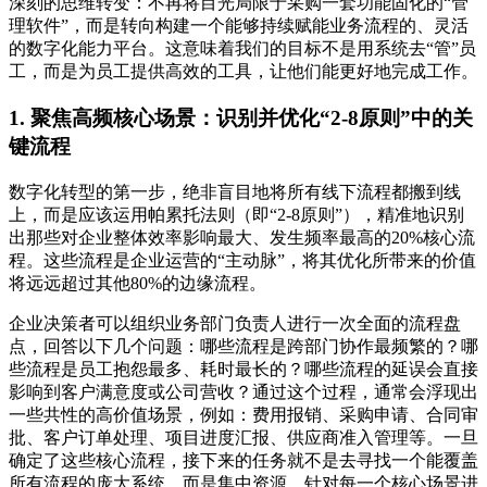
深刻的思维转变：不再将目光局限于采购一套功能固化的“管
理软件”，而是转向构建一个能够持续赋能业务流程的、灵活
的数字化能力平台。这意味着我们的目标不是用系统去“管”员
工，而是为员工提供高效的工具，让他们能更好地完成工作。
1. 聚焦高频核心场景：识别并优化“2-8原则”中的关
键流程
数字化转型的第一步，绝非盲目地将所有线下流程都搬到线
上，而是应该运用帕累托法则（即“2-8原则”），精准地识别
出那些对企业整体效率影响最大、发生频率最高的20%核心流
程。这些流程是企业运营的“主动脉”，将其优化所带来的价值
将远远超过其他80%的边缘流程。
企业决策者可以组织业务部门负责人进行一次全面的流程盘
点，回答以下几个问题：哪些流程是跨部门协作最频繁的？哪
些流程是员工抱怨最多、耗时最长的？哪些流程的延误会直接
影响到客户满意度或公司营收？通过这个过程，通常会浮现出
一些共性的高价值场景，例如：费用报销、采购申请、合同审
批、客户订单处理、项目进度汇报、供应商准入管理等。一旦
确定了这些核心流程，接下来的任务就不是去寻找一个能覆盖
所有流程的庞大系统，而是集中资源，针对每一个核心场景进