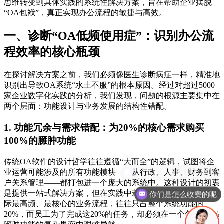
思维转变到具体实践的系统性解决方案，旨在帮助企业摆脱
“OA包袱”，真正实现办公流程的敏捷与高效。
一、诊断“OA低频使用症”：识别办公流
程效率的核心瓶颈
在探讨解决方案之前，我们必须像医生诊断病症一样，精准地
识别出导致OA系统“水土不服”的根本原因。经过对超过5000
家企业数字化实践的分析，我们发现，问题的根源主要集中在
两个层面：功能设计与业务发展的结构性错配。
1. 功能冗余与需求错配：为20%的核心需求购买
100%的臃肿功能
传统OA软件的设计哲学往往遵循“大而全”的逻辑，试图将企
业运营可能涉及的所有功能模块——从行政、人事、财务到客
户关系管理——都打包进一个庞大的系统中。这种设计的初衷
是提供一站式解决方案，但在实践中却常常适得其反。企业实
你们是怎么收费的呢
际最高频、最核心的业务流程，往往只占整个系统功能的
20%，而员工为了完成这20%的任务，却必须在一个包含100%