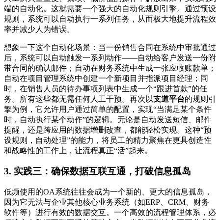
端的自动化。这就需要一个强大的自动化规则引擎。通过预设
规则，系统可以自动执行一系列任务，从而极大地提升流程效
率并减少人为错误。
想象一下这个自动化场景：当一份销售合同在系统中审批通过
后，系统可以自动触发一系列动作——自动给客户发送一份附
带合同的确认邮件；自动在财务系统中生成一张应收账款单；
自动在项目管理系统中创建一个新项目并指派项目经理；同
时，在销售人员的待办事项列表中生成一个“跟进首款”的任
务。所有这些都无需任何人工干预。再次以
支道平台
的规则引
擎为例，它允许用户通过简单的配置，实现“当满足某个条件
时，自动执行某个动作”的逻辑。无论是自动发送短信、邮件
提醒，还是跨应用的数据增删改查，都能轻松实现。这种“预
设规则，自动处理”的能力，将员工的精力聚焦在更具创造性
和战略性的工作上，让流程真正“活”起来。
3. 实践三：确保数据互联互通，打破信息孤岛
低频使用的OA系统往往会成为一个新的、更大的信息孤岛，
因为它无法与企业其他核心业务系统（如ERP、CRM、财务
软件等）进行有效的数据交互。一个高效的流程管理体系，必