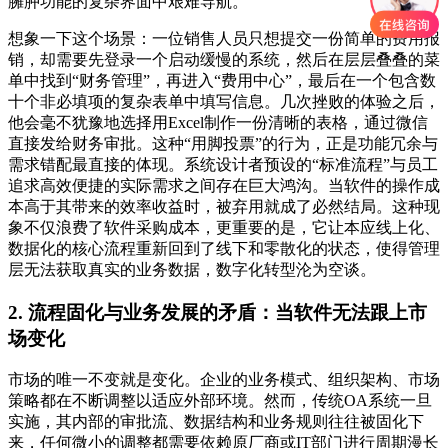
臃肿功能的复杂界面中艰难导航。
想象一下这个场景：一位销售人员只想提交一份简单的费用报
销，却需要先登录一个启动缓慢的系统，然后在层层叠叠的菜
单中找到“财务管理”，再进入“费用中心”，最后在一个包含数
十个非必填项的复杂表单中填写信息。几次挫败的体验之后，
他会毫不犹豫地选择用Excel制作一份清晰的表格，通过微信
直接发给财务审批。这种“用脚投票”的行为，正是功能冗余与
需求错配最直接的体现。系统设计者预设的“标准流程”与员工
追求高效便捷的实际需求之间存在巨大鸿沟。当软件的操作成
本高于其带来的效率收益时，被弃用就成了必然结局。这种现
象不仅浪费了软件采购成本，更重要的是，它让本应线上化、
数据化的核心流程重新回到了线下和零散化的状态，使得管理
层无法获取真实的业务数据，数字化转型沦为空谈。
2. 流程固化与业务发展的矛盾：当软件无法跟上市
场变化
市场的唯一不变就是变化。企业的业务模式、组织架构、市场
策略都在不断调整以适应外部环境。然而，传统OA系统一旦
实施，其内部的审批流、数据结构和业务规则往往被固化下
来，任何微小的调整都需要依赖原厂商或IT部门进行周期漫长