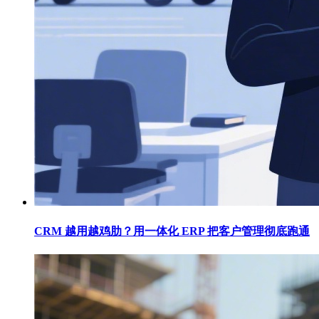
CRM 越用越鸡肋？用一体化 ERP 把客户管理彻底跑通