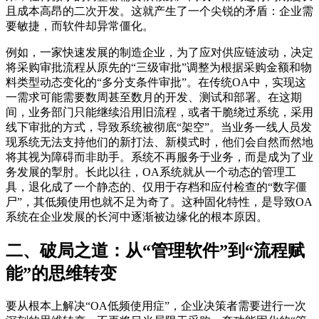
且成本高昂的二次开发。这就产生了一个尖锐的矛盾：企业需
要敏捷，而软件却异常僵化。
例如，一家快速发展的制造企业，为了应对供应链波动，决定
将采购审批流程从原先的“三级审批”调整为根据采购金额和物
料类型动态变化的“多分支条件审批”。在传统OA中，实现这
一需求可能需要数周甚至数月的开发、测试和部署。在这期
间，业务部门只能继续沿用旧流程，或者干脆绕过系统，采用
线下审批的方式，导致系统被彻底“架空”。当业务一线人员发
现系统无法支持他们的新打法、新模式时，他们会自然而然地
将其视为障碍而非助手。系统不再服务于业务，而是成为了业
务发展的掣肘。长此以往，OA系统就从一个动态的管理工
具，退化成了一个静态的、仅用于存档和应付检查的“数字僵
尸”，其低频使用也就不足为奇了。这种固化特性，是导致OA
系统在企业发展的长河中逐渐被边缘化的根本原因。
二、破局之道：从“管理软件”到“流程赋
能”的思维转变
要从根本上解决“OA低频使用症”，企业决策者需要进行一次