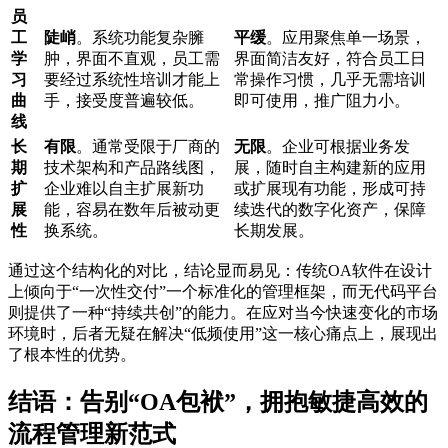
员
工
陡峭
。系统功能复杂臃
平缓
。应用聚焦单一场景，
学
肿，界面不直观，员工需
界面简洁友好，符合员工日
习
要经过系统性培训才能上
常操作习惯，几乎无需培训
曲
手，接受度普遍较低。
即可使用，推广阻力小。
线
长
有限
。通常受限于厂商的
无限
。企业可根据业务发
期
技术架构和产品路线图，
展，随时自主构建新的应用
扩
企业难以自主扩展新功
或扩展现有功能，形成可持
展
能，容易在数年后被动更
续迭代的数字化资产，保障
性
换系统。
长期发展。
通过这个结构化的对比，结论显而易见：传统OA软件在设计
上倾向于“一次性交付”一个标准化的管理框架，而无代码平台
则提供了一种“持续共创”的能力。在应对当今快速变化的市场
环境时，后者无疑在解决“低频使用”这一核心痛点上，展现出
了根本性的优势。
结语：告别“OA包袱”，拥抱敏捷高效的
流程管理新范式