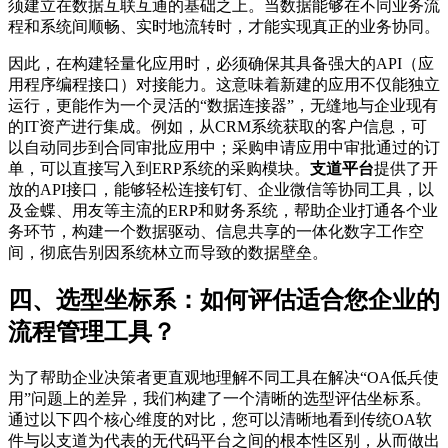
须建立在数据互联互通的基础之上。当数据能够在不同业务流
程和系统间顺畅、实时地流转时，才能实现真正的业务协同。
因此，在构建轻量化应用时，必须确保其具备强大的API（应
用程序编程接口）对接能力。这意味着新建的应用不仅能独立
运行，更能作为一个灵活的“数据连接器”，无缝地与企业现有
的IT资产进行集成。例如，从CRM系统获取的客户信息，可
以自动同步到合同审批应用中；采购申请应用中审批通过的订
单，可以直接写入到ERP系统的采购模块。
支道平台
提供了开
放的API接口，能够轻松连接钉钉、企业微信等协同工具，以
及金蝶、用友等主流的ERP和财务系统，帮助企业打通各个业
务环节，构建一个数据驱动、信息共享的一体化数字工作空
间，彻底告别因系统林立而导致的数据壁垒。
四、选型坐标系：如何评估适合您企业的
流程管理工具？
为了帮助企业决策者更直观地理解不同工具在解决“OA低兵使
用”问题上的差异，我们构建了一个清晰的选型评估坐标系。
通过以下四个核心维度的对比，您可以清晰地看到传统OA软
件与以支道为代表的无代码平台之间的根本性区别，从而做出