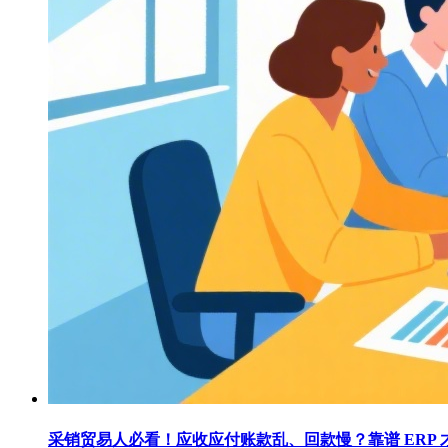
采销贸易人必看！应收应付账款乱、回款慢？靠谱 ERP 