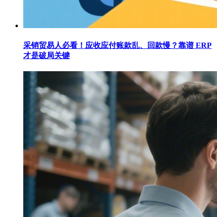
采销贸易人必看！应收应付账款乱、回款慢？靠谱 ERP
才是破局关键