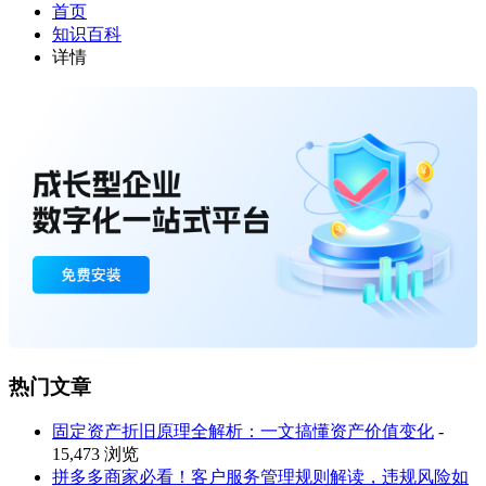
首页
知识百科
详情
热门文章
固定资产折旧原理全解析：一文搞懂资产价值变化
-
15,473 浏览
拼多多商家必看！客户服务管理规则解读，违规风险如