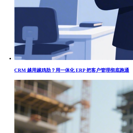
CRM 越用越鸡肋？用一体化 ERP 把客户管理彻底跑通