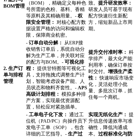
（BOM），精确定义每种色
致。
提升研发效率：
BOM管理
号所需的色粉、基料、香精
研发人员可基于现有
等原料及其精确用量。-
权
配方快速衍生新配
限安全管理：
对核心配方数
方，缩短新品上市周
据设置严格的访问和编辑权
期。
限，保障商业机密。
-
订单自动分解：
从ERP接
收销售订单后，系统自动分
提升交付准时率：
科
解为生产工单，并关联对应
学排产，最大化产能
的配方与BOM。-
可视化排
利用率，确保订单按
2. 生产订
程：
提供甘特图等可视化工
时交付。
增强生产柔
单与排程
具，支持拖拽式调整生产计
性：
快速响应市场变
管理
划，智能考虑设备产能、人
化，灵活处理小批
员状态和物料齐套性。-
APS
量、多批次订单，抓
高级计划排程：
模拟多种排
住每一个商机。
产方案，实现最优资源配
置，轻松应对紧急插单。
-
工单电子化下发：
通过工
实现无纸化生产：
提
位机（PAD/PC）向操作员下
升信息传递效率与准
发电子工单（SOP），包含
确性，降低沟通成
详细的工艺指导。-
生产过
本。
过程标准化与防