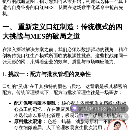
执行的战略蓝图，指导您如何从零开始，构建或选择一个真正
适合自身业务的口红MES，从而在这场数字化革命中抢占先
机。
一、 重新定义口红制造：传统模式的四
大挑战与MES的破局之道
在深入探讨解决方案之前，我们必须以数据驱动的视角，精准
剖析传统口红生产模式所面临的根源性挑战。这些挑战如同一
张无形的网，束缚着企业的效率、质量与市场响应能力。
1. 挑战一：配方与批次管理的复杂性
口红的“灵魂”在于其独特的颜色与质地，这背后是极其精密的
配方。传统管理模式下，配方与批次管理往往是一场噩梦：
配方保密与版本混乱：
核心配方依赖纸质文档或少数核
心员工的记忆，存在泄露风险。同时，配方的微调与版
你们是怎么收费的呢
本迭代难以系统化管理，极易导致生产误用旧版配方。
原料批次混淆：
色粉、蜡基、油脂等原料，不同批次间
存在细微差异。人工管理极易发生批次混用，一旦出现