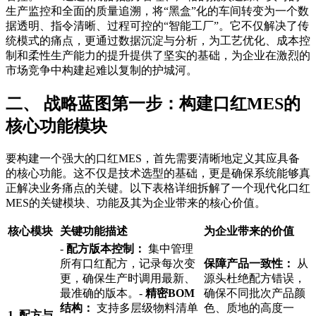
生产监控和全面的质量追溯，将“黑盒”化的车间转变为一个数
据透明、指令清晰、过程可控的“智能工厂”。它不仅解决了传
统模式的痛点，更通过数据沉淀与分析，为工艺优化、成本控
制和柔性生产能力的提升提供了坚实的基础，为企业在激烈的
市场竞争中构建起难以复制的护城河。
二、 战略蓝图第一步：构建口红MES的
核心功能模块
要构建一个强大的口红MES，首先需要清晰地定义其应具备
的核心功能。这不仅是技术选型的基础，更是确保系统能够真
正解决业务痛点的关键。以下表格详细拆解了一个现代化口红
MES的关键模块、功能及其为企业带来的核心价值。
核心模块
关键功能描述
为企业带来的价值
-
配方版本控制：
集中管理
所有口红配方，记录每次变
保障产品一致性：
从
更，确保生产时调用最新、
源头杜绝配方错误，
最准确的版本。-
精密BOM
确保不同批次产品颜
结构：
支持多层级物料清单
色、质地的高度一
1. 配方与