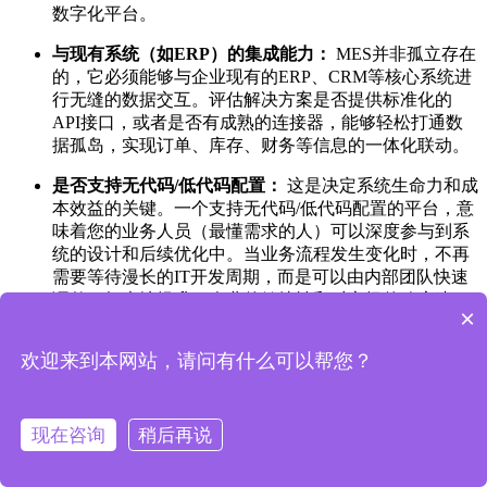
数字化平台。
与现有系统（如ERP）的集成能力：
MES并非孤立存在
的，它必须能够与企业现有的ERP、CRM等核心系统进
行无缝的数据交互。评估解决方案是否提供标准化的
API接口，或者是否有成熟的连接器，能够轻松打通数
据孤岛，实现订单、库存、财务等信息的一体化联动。
是否支持无代码/低代码配置：
这是决定系统生命力和成
本效益的关键。一个支持无代码/低代码配置的平台，意
味着您的业务人员（最懂需求的人）可以深度参与到系
统的设计和后续优化中。当业务流程发生变化时，不再
需要等待漫长的IT开发周期，而是可以由内部团队快速
调整，极大地提升了企业的敏捷性和对市场的响应速
×
度。
欢迎来到本网站，请问有什么可以帮您？
部署模式（公有云/私有化部署）：
评估您的企业对数据
安全性的要求。公有云部署模式通常启动成本较低、运
维简单；而私有化部署则能将数据完全保留在企业本地
服务器中，提供最高级别的数据安全和管控能力。一个
现在咨询
稍后再说
优秀的解决方案应同时支持这两种模式，供企业按需选
择。