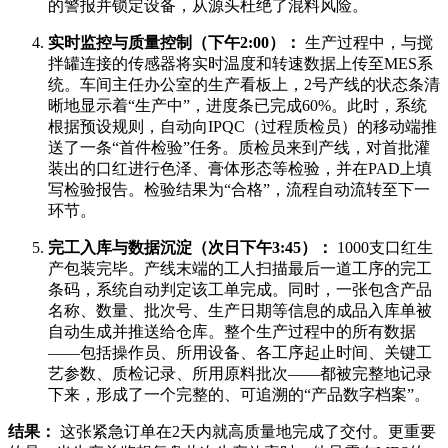
的警报并锁定设备，从源头杜绝了混料风险。
实时监控与质量控制（下午2:00）：
生产过程中，与搅
拌罐连接的传感器将实时温度和转速数据上传至MES系
统。车间主任办公室的生产看板上，2号产线的状态条清
晰地显示着“生产中”，进度条已完成60%。此时，系统
根据预设规则，自动向IPQC（过程质检员）的移动端推
送了一条“首件检验”任务。质检员来到产线，对首批灌
装出的口红进行色泽、膏体形态等检验，并在PAD上填
写检验报告。检验结果为“合格”，流程自动流转至下一
环节。
完工入库与数据沉淀（次日下午3:45）：
1000支口红生
产包装完毕。产线末端的工人扫描最后一道工序的完工
条码，系统自动判定该工单完成。同时，一张包含产品
名称、数量、批次号、生产日期等信息的成品入库单被
自动生成并推送给仓库。整个生产过程中的所有数据
——包括操作员、所用设备、各工序起止时间、关键工
艺参数、质检记录、所用原料批次——都被完整地记录
下来，形成了一个完整的、可追溯的“产品数字档案”。
结果：
这张紧急订单在2天内就高质量地完成了交付。更重要