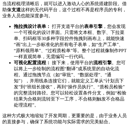
当流程梳理清晰后，就可以进入激动人心的系统搭建阶段。借
助像
支道
这样的无代码平台，这个过程不再是程序员的专利，
业务人员也能深度参与。
拖拉拽设计表单：
打开支道平台的
表单引擎
，您会发现
一个可视化的设计界面。只需将文本框、数字、下拉菜
单、扫码框等30多种字段控件拖拽到画布上，就能快速
“画”出上一步标准化的所有电子表单，如“生产工单”、
“原料领用单”、“过程质检单”等。整个过程就像制作PPT
一样直观简单，无需编写一行代码。
可视化配置流程：
接下来，使用平台的
流程引擎
。您可
以将上一步绘制的流程图“翻译”成系统里的自动化流
程。通过拖拽节点（如“审批”、“数据处理”、“通
知”），并用线条连接它们，就能定义工单从“计划员下
发”到“班组长接收”，再到“操作员执行”、“质检员检验”
的完整流转路径。您可以轻松设置条件分支，例如“检验
结果为合格则流转至下一工序，不合格则触发不合格品
处理流程”。
这种方式极大地缩短了开发周期，更重要的是，由于业务人员
的直接参与，确保了系统功能与实际需求的完美贴合。