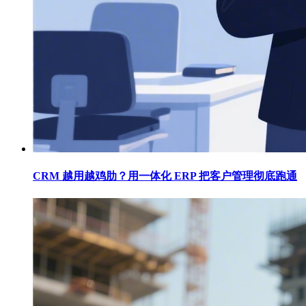
CRM 越用越鸡肋？用一体化 ERP 把客户管理彻底跑通