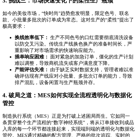
3. 挑战三：市场快速变化下的柔性生产瓶颈
如今的美妆市场，“快时尚”趋势愈发明显，限定色号、联名
款、小批量多批次的订单成为常态。这对生产的“柔性”提出了
极高要求：
换线效率低下：
生产不同色号的口红需要彻底清洗设备
以防交叉污染。传统生产线换色换产的准备时间长，严
重影响了对市场需求的快速响应能力。
插单响应困难：
面对紧急的加急订单，僵化的生产计划
难以调整，导致商机流失或客户满意度下降。
产能评估失准：
由于缺乏实时数据支持，管理者难以准
确评估现有产线应对小批量、多批次订单的能力，导致
排产混乱，设备闲置与生产瓶颈并存。
4. 破局之道：MES如何实现全流程透明化与数据化
管控
制造执行系统（MES）正是为打破上述困局而生。它如同一
条贯穿整个生产流程的“数字神经系统”，将从订单接收到成品
入库的每一个环节都连接起来，实现端到端的透明化与数据化
管控。MES通过精确的配方管理、严格的批次追踪、实时的