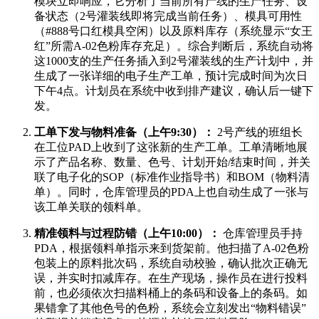
模块立即响应，它分析了当前所有产线的生产任务、设
备状态（2号灌装线即将完成当前任务）、模具可用性
（#888号口红模具空闲）以及原料库存（系统显示“女王
红”所需A-02色粉库存充足）。综合判断后，系统自动将
这1000支的生产任务插入到2号灌装线的生产计划中，并
生成了一张详细的电子生产工单，预计完成时间为次日
下午4点。计划员在系统中收到排产建议，确认后一键下
发。
工单下发与物料准备（上午9:30）：
2号产线的班组长
在工位PAD上收到了这张新的生产工单。工单清晰地展
示了产品名称、数量、色号、计划开始/结束时间，并关
联了电子化的SOP（标准作业指导书）和BOM（物料清
单）。同时，仓库管理员的PDA上也自动生成了一张与
该工单关联的领料单。
精准领料与过程防错（上午10:00）：
仓库管理员手持
PDA，根据领料单指示来到货架前。他扫描了A-02色粉
包装上的原料批次码，系统自动校验，确认批次正确无
误，并实时扣减库存。在生产现场，操作员在进行投料
前，也必须依次扫描料桶上的条码和设备上的条码。如
果错拿了其他色号的色粉，系统会立刻发出“物料错误”