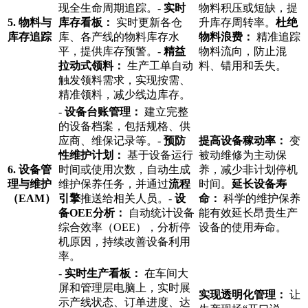
现全生命周期追踪。-
实时
物料积压或短缺，提
5. 物料与
库存看板：
实时更新各仓
升库存周转率。
杜绝
库存追踪
库、各产线的物料库存水
物料浪费：
精准追踪
平，提供库存预警。-
精益
物料流向，防止混
拉动式领料：
生产工单自动
料、错用和丢失。
触发领料需求，实现按需、
精准领料，减少线边库存。
-
设备台账管理：
建立完整
的设备档案，包括规格、供
应商、维保记录等。-
预防
提高设备稼动率：
变
性维护计划：
基于设备运行
被动维修为主动保
6. 设备管
时间或使用次数，自动生成
养，减少非计划停机
理与维护
维护保养任务，并通过
流程
时间。
延长设备寿
（EAM）
引擎
推送给相关人员。-
设
命：
科学的维护保养
备OEE分析：
自动统计设备
能有效延长昂贵生产
综合效率（OEE），分析停
设备的使用寿命。
机原因，持续改善设备利用
率。
-
实时生产看板：
在车间大
屏和管理层电脑上，实时展
实现透明化管理：
让
示产线状态、订单进度、达