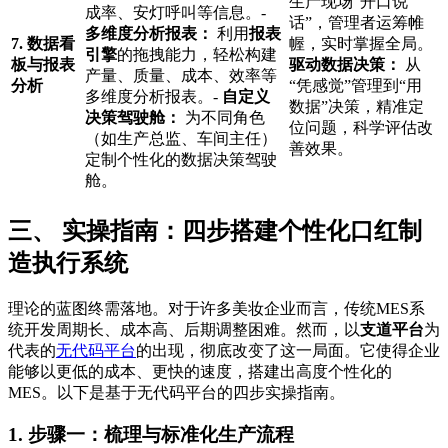
生产现场“开口说
成率、安灯呼叫等信息。-
话”，管理者运筹帷
多维度分析报表：
利用
报表
7. 数据看
幄，实时掌握全局。
引擎
的拖拽能力，轻松构建
板与报表
驱动数据决策：
从
产量、质量、成本、效率等
分析
“凭感觉”管理到“用
多维度分析报表。-
自定义
数据”决策，精准定
决策驾驶舱：
为不同角色
位问题，科学评估改
（如生产总监、车间主任）
善效果。
定制个性化的数据决策驾驶
舱。
三、 实操指南：四步搭建个性化口红制
造执行系统
理论的蓝图终需落地。对于许多美妆企业而言，传统MES系
统开发周期长、成本高、后期调整困难。然而，以
支道平台
为
代表的
无代码平台
的出现，彻底改变了这一局面。它使得企业
能够以更低的成本、更快的速度，搭建出高度个性化的
MES。以下是基于无代码平台的四步实操指南。
1. 步骤一：梳理与标准化生产流程