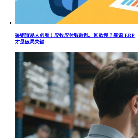
采销贸易人必看！应收应付账款乱、回款慢？靠谱 ERP
才是破局关键