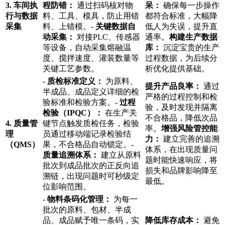
3. 车间执
程防错：
通过扫码核对物
呆：
确保每一步操作
行与数据
料、工具、模具，防止用错
都符合标准，大幅降
采集
料、上错模。-
关键数据自
低人为失误，提升直
动采集：
对接PLC、传感器
通率。
构建生产数据
等设备，自动采集熔融温
库：
沉淀宝贵的生产
度、搅拌速度、灌装数量等
过程数据，为后续分
关键工艺参数。
析优化提供基础。
-
质检标准定义：
为原料、
提升产品良率：
通过
半成品、成品定义详细的检
严格的过程控制和检
验标准和检验方案。-
过程
验，及时发现并隔离
检验（IPQC）：
在生产关
不合格品，降低次品
4. 质量管
键节点触发质检任务，检验
率。
增强风险管控能
理
员通过移动端记录检验结
力：
建立完善的追溯
（QMS）
果，不合格品自动锁定。-
体系，在出现质量问
质量追溯体系：
建立从原料
题时能快速响应，将
批次到成品批次的正反向追
损失和品牌影响降至
溯链，出现问题时可秒级定
最低。
位影响范围。
-
物料条码化管理：
为每一
批次的原料、包材、半成
品、成品赋予唯一条码，实
降低库存成本：
避免