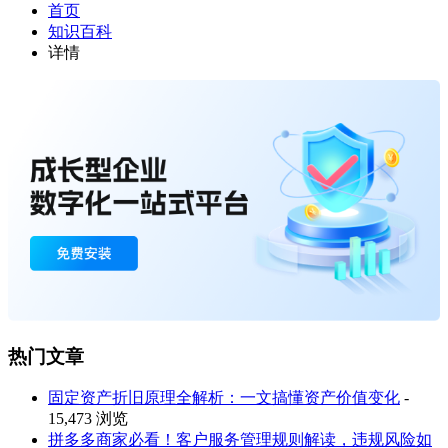
首页
知识百科
详情
热门文章
固定资产折旧原理全解析：一文搞懂资产价值变化
-
15,473 浏览
拼多多商家必看！客户服务管理规则解读，违规风险如