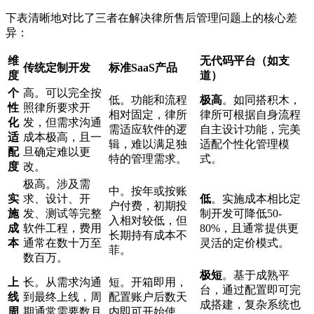
下表清晰地对比了三者在解决律所售后管理问题上的核心差
异：
维
无代码平台（如支
传统定制开发
标准SaaS产品
度
道）
个
高。可以完全按
低。功能和流程
极高
。如同搭积木，
性
照律所要求开
相对固定，律所
律所可根据自身流程
化
发，但需求沟通
需适应软件的逻
自主设计功能，完美
适
成本极高，且一
辑，难以满足独
适配个性化管理模
配
旦确定难以更
特的管理需求。
式。
度
改。
极高。涉及需
中。按年或按账
实
求、设计、开
低
。实施成本相比定
户付费，初期投
施
发、测试等完整
制开发可降低50-
入相对较低，但
成
软件工程，费用
80%，且通常提供更
长期持有成本不
本
通常在数十万至
灵活的定价模式。
菲。
数百万。
极短
。基于成熟平
上
长。从需求沟通
短。开箱即用，
台，通过配置即可完
线
到最终上线，周
配置账户后数天
成搭建，复杂系统也
周
期通常需要数月
内即可开始使