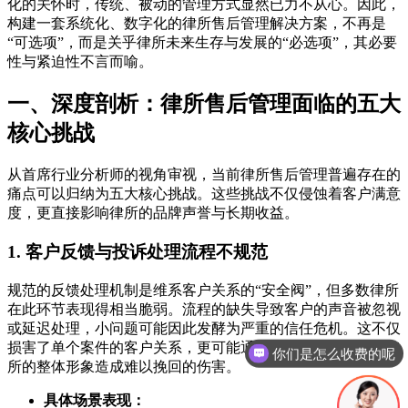
化的关怀时，传统、被动的管理方式显然已力不从心。因此，
构建一套系统化、数字化的律所售后管理解决方案，不再是
“可选项”，而是关乎律所未来生存与发展的“必选项”，其必要
性与紧迫性不言而喻。
一、深度剖析：律所售后管理面临的五大
核心挑战
从首席行业分析师的视角审视，当前律所售后管理普遍存在的
痛点可以归纳为五大核心挑战。这些挑战不仅侵蚀着客户满意
度，更直接影响律所的品牌声誉与长期收益。
1. 客户反馈与投诉处理流程不规范
规范的反馈处理机制是维系客户关系的“安全阀”，但多数律所
在此环节表现得相当脆弱。流程的缺失导致客户的声音被忽视
或延迟处理，小问题可能因此发酵为严重的信任危机。这不仅
损害了单个案件的客户关系，更可能通过负面口碑传播，对律
现在有优惠活动吗
所的整体形象造成难以挽回的伤害。
具体场景表现：