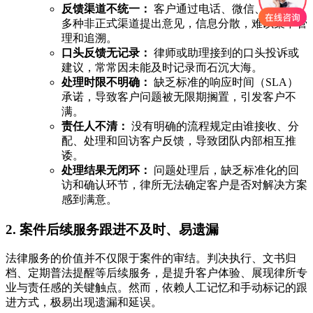
反馈渠道不统一：
客户通过电话、微信、邮件等
多种非正式渠道提出意见，信息分散，难以集中管
理和追溯。
口头反馈无记录：
律师或助理接到的口头投诉或
建议，常常因未能及时记录而石沉大海。
处理时限不明确：
缺乏标准的响应时间（SLA）
承诺，导致客户问题被无限期搁置，引发客户不
满。
责任人不清：
没有明确的流程规定由谁接收、分
配、处理和回访客户反馈，导致团队内部相互推
诿。
处理结果无闭环：
问题处理后，缺乏标准化的回
访和确认环节，律所无法确定客户是否对解决方案
感到满意。
2. 案件后续服务跟进不及时、易遗漏
法律服务的价值并不仅限于案件的审结。判决执行、文书归
档、定期普法提醒等后续服务，是提升客户体验、展现律所专
业与责任感的关键触点。然而，依赖人工记忆和手动标记的跟
进方式，极易出现遗漏和延误。