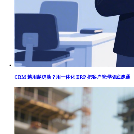
CRM 越用越鸡肋？用一体化 ERP 把客户管理彻底跑通