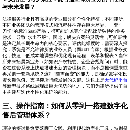
与未来发展？
法律服务行业具有高度的专业细分和个性化特征，不同律所、
不同业务团队的管理模式和流程往往存在巨大差异。一套“一
刀切”的标准SaaS产品，很可能难以完全适配律所独特的业务
需求，导致“水土不服”。因此，解决方案的灵活性与可扩展性
是决定其长期生命力的核心要素。评估此维度时，需要深入探
究：系统是否允许律所的业务人员（而非IT专家）根据业务变
化，快速、低成本地调整和优化现有流程、表单和报表？当律
所未来拓展新业务（如知识产权托管、企业合规顾问）时，能
否在这套系统上快速搭建出新的管理模块，而不是推倒重来或
再采购一套新系统？这种“随需而变”的能力，是确保数字化投
资长期保值、支撑律所持续发展的关键。这也正是
无代码平台
等新型技术路线展现出巨大优势的地方，它们为律所提供了自
主构建与迭代个性化系统的能力。
三、操作指南：如何从零到一搭建数字化
售后管理体系？
理论的探讨最终要落脚于实践。利用现代数字化工具，特别是