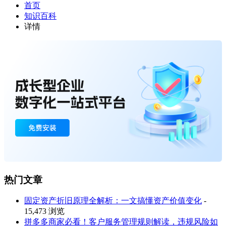
首页
知识百科
详情
热门文章
固定资产折旧原理全解析：一文搞懂资产价值变化
-
15,473 浏览
拼多多商家必看！客户服务管理规则解读，违规风险如