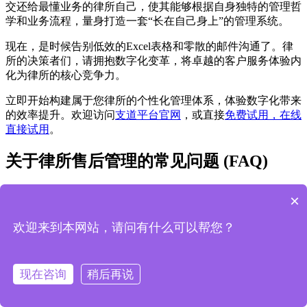
交还给最懂业务的律所自己，使其能够根据自身独特的管理哲
学和业务流程，量身打造一套“长在自己身上”的管理系统。
现在，是时候告别低效的Excel表格和零散的邮件沟通了。律
所的决策者们，请拥抱数字化变革，将卓越的客户服务体验内
化为律所的核心竞争力。
立即开始构建属于您律所的个性化管理体系，体验数字化带来
的效率提升。欢迎访问
支道平台官网
，或直接
免费试用，在线
直接试用
。
关于律所售后管理的常见问题 (FAQ)
1. 我们律所规模不大，有必要上这么复杂的管理系
×
统吗？
欢迎来到本网站，请问有什么可以帮您？
非常有必要。流程的规范化、服务的标准化与律所规模大小无
关，而是专业性的体现。小规模律所同样面临客户反馈处理不
及时、后续服务易遗漏等问题。无代码平台的优势恰恰在于其
现在咨询
稍后再说
低成本和快速启动的特性，非常适合中小律所。您可以从最核
心的客户反馈管理或满意度调查等单个场景开始搭建，投入