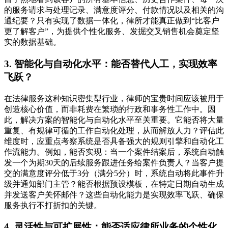
的服务请求与处理记录、满意度评分、付款情况以及相关的沟
通纪要？只有实现了数据一体化，律所才能真正做到“比客户
更了解客户”，为提供个性化服务、发掘交叉销售机会奠定坚
实的数据基础。
3. 智能化与自动化水平：能否替代人工，实现效率
飞跃？
在法律服务这种知识密集型行业，律师的宝贵时间应该被用于
创造核心价值，而非耗费在繁琐的行政和事务性工作中。因
此，解决方案的智能化与自动化水平至关重要。它能否将大量
重复、有规律可循的工作自动化处理，从而解放人力？评估此
维度时，应重点考察系统是否具备强大的规则引擎和自动化工
作流能力。例如，能否实现：当一个案件结案后，系统自动触
发一个为期30天的后续服务跟进任务给案件负责人？当客户提
交的满意度评分低于3分（满分5分）时，系统自动将此事件升
级并通知部门主管？能否根据预设模板，在特定日期自动生成
并发送客户关怀邮件？这些自动化能力是实现效率飞跃、确保
服务执行不打折扣的关键。
4. 灵活性与可扩展性：能否适应律所业务的个性化