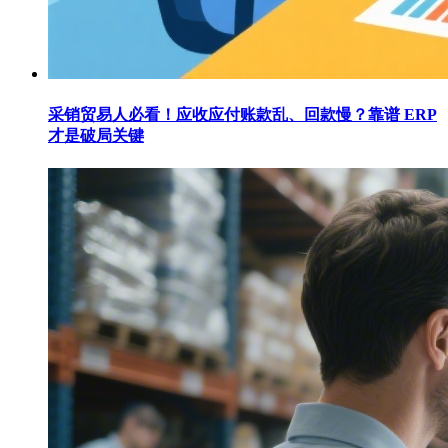
采销贸易人必看！应收应付账款乱、回款慢？靠谱 ERP
才是破局关键