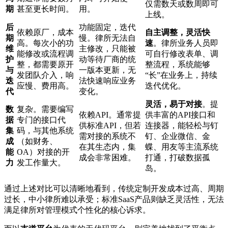
仅需数天或数周即可
期
甚至更长时间。
用。
上线。
后
功能固定，迭代
依赖原厂，成本
自主调整，灵活快
期
慢。律所无法自
高。每次小的功
速
。律所业务人员即
维
主修改，只能被
能修改或流程调
可自行修改表单、调
护
动等待厂商的统
整，都需要原开
整流程，系统能够
与
一版本更新，无
发团队介入，响
“长”在业务上，持续
迭
法快速响应业务
应慢、费用高。
迭代优化。
代
变化。
灵活，易于对接
。提
数
复杂。需要编写
依赖API。通常提
供丰富的API接口和
据
专门的接口代
供标准API，但若
连接器，能轻松与钉
集
码，与其他系统
需对接的系统不
钉、企业微信、金
成
（如财务、
在其生态内，集
蝶、用友等主流系统
能
OA）对接的开
成会非常困难。
打通，打破数据孤
力
发工作量大。
岛。
通过上述对比可以清晰地看到，传统定制开发成本过高、周期
过长，中小律所难以承受；标准SaaS产品则缺乏灵活性，无法
满足律所对管理模式个性化的核心诉求。