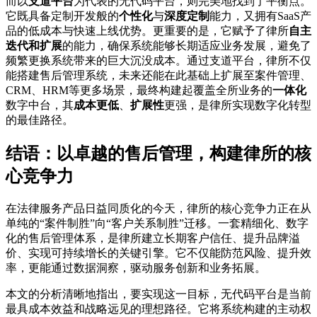
而以
支道平台
为代表的无代码平台，则完美地找到了平衡点。
它既具备定制开发般的
个性化
与
深度定制
能力，又拥有SaaS产
品的低成本与快速上线优势。更重要的是，它赋予了律所
自主
迭代和扩展
的能力，确保系统能够长期适应业务发展，避免了
频繁更换系统带来的巨大沉没成本。通过支道平台，律所不仅
能搭建售后管理系统，未来还能在此基础上扩展至案件管理、
CRM、HRM等更多场景，最终构建起覆盖全所业务的
一体化
数字中台，其
成本更低
、
扩展性
更强，是律所实现数字化转型
的最佳路径。
结语：以卓越的售后管理，构建律所的核
心竞争力
在法律服务产品日益同质化的今天，律所的核心竞争力正在从
单纯的“案件制胜”向“客户关系制胜”迁移。一套精细化、数字
化的售后管理体系，是律所建立长期客户信任、提升品牌溢
价、实现可持续增长的关键引擎。它不仅能防范风险、提升效
率，更能通过数据洞察，驱动服务创新和业务拓展。
本文的分析清晰地指出，要实现这一目标，无代码平台是当前
最具成本效益和战略远见的理想路径。它将系统构建的主动权