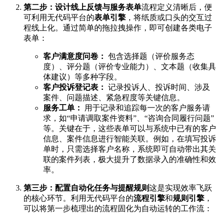
第二步：设计线上反馈与服务表单
流程定义清晰后，便
可利用无代码平台的
表单引擎
，将纸质或口头的交互过
程线上化。通过简单的拖拉拽操作，即可创建各类电子
表单：
客户满意度问卷：
包含选择题（评价服务态
度）、评分题（评价专业能力）、文本题（收集具
体建议）等多种字段。
客户投诉登记表：
记录投诉人、投诉时间、涉及
案件、问题描述、紧急程度等关键信息。
服务工单：
用于记录和追踪每一次的客户服务请
求，如“申请调取案件资料”、“咨询合同履行问题”
等。关键在于，这些表单可以与系统中已有的客户
信息、案件信息进行智能关联。例如，在填写投诉
单时，只需选择客户名称，系统即可自动带出其关
联的案件列表，极大提升了数据录入的准确性和效
率。
第三步：配置自动化任务与提醒规则
这是实现效率飞跃
的核心环节。利用无代码平台的
流程引擎
和
规则引擎
，
可以将第一步梳理出的流程固化为自动运转的工作流：