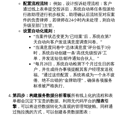
配置流程流转：
例如，设计投诉处理流程：客户
通过线上表单提交投诉后，系统自动将任务指派给
行政助理进行初步核实，助理确认后流转至对应案
件的负责律师，若律师在24小时内未处理，则自动
升级至部门主管。
设置自动化规则：
“当案件状态变更为‘已结案’后，系统在第7
天自动向客户发送满意度调查问卷。”
“当满意度问卷中‘总体满意度’评分低于3分
时，系统自动创建一条‘高优先级投诉’工
单，并发送短信/邮件通知合伙人。”
“每月28日，系统自动检测下个月过生日的客
户，并生成待办事项提醒其客户经理发送祝
福。”通过这些配置，系统将成为一个永不疲
倦、绝不出错的“金牌助理”，确保各项服务
标准被严格执行。
第四步：构建服务数据分析看板
所有线上化的流程和表
单都会沉淀下宝贵的数据。利用无代码平台的
报表引
擎
，可以将这些数据转化为直观的管理驾驶舱。同样通
过拖拉拽的方式，可以创建各类数据图表：