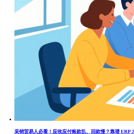
采销贸易人必看！应收应付账款乱、回款慢？靠谱 ERP 