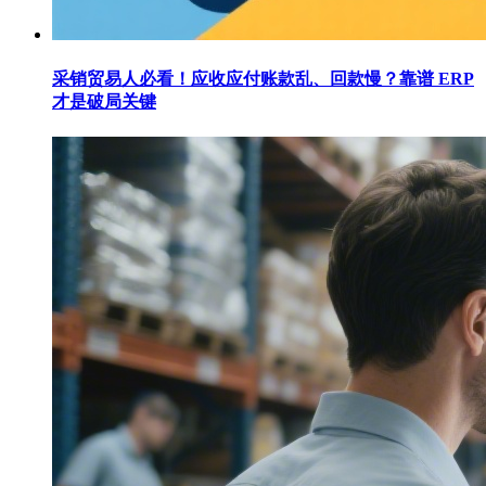
采销贸易人必看！应收应付账款乱、回款慢？靠谱 ERP
才是破局关键