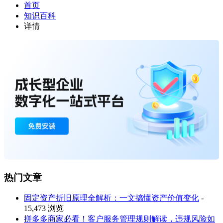
首页
知识百科
详情
热门文章
固定资产折旧原理全解析：一文搞懂资产价值变化
-
15,473 浏览
拼多多商家必看！客户服务管理规则解读，违规风险如