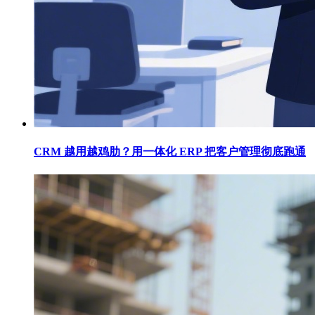
CRM 越用越鸡肋？用一体化 ERP 把客户管理彻底跑通