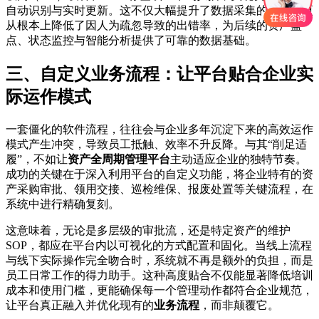
自动识别与实时更新。这不仅大幅提升了数据采集的效率，更
从根本上降低了因人为疏忽导致的出错率，为后续的资产盘
点、状态监控与智能分析提供了可靠的数据基础。
三、自定义业务流程：让平台贴合企业实
际运作模式
一套僵化的软件流程，往往会与企业多年沉淀下来的高效运作
模式产生冲突，导致员工抵触、效率不升反降。与其“削足适
履”，不如让
资产全周期管理平台
主动适应企业的独特节奏。
成功的关键在于深入利用平台的自定义功能，将企业特有的资
产采购审批、领用交接、巡检维保、报废处置等关键流程，在
系统中进行精确复刻。
这意味着，无论是多层级的审批流，还是特定资产的维护
SOP，都应在平台内以可视化的方式配置和固化。当线上流程
与线下实际操作完全吻合时，系统就不再是额外的负担，而是
员工日常工作的得力助手。这种高度贴合不仅能显著降低培训
成本和使用门槛，更能确保每一个管理动作都符合企业规范，
让平台真正融入并优化现有的
业务流程
，而非颠覆它。