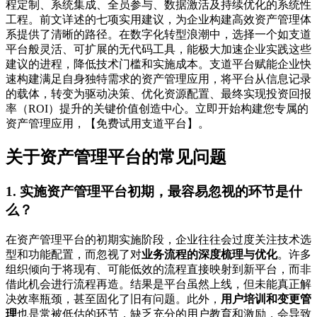
程定制、系统集成、全员参与、数据激活及持续优化的系统性
工程。前文详述的七项实用建议，为企业构建高效资产管理体
系提供了清晰的路径。在数字化转型浪潮中，选择一个如支道
平台般灵活、可扩展的无代码工具，能极大加速企业实践这些
建议的进程，降低技术门槛和实施成本。支道平台赋能企业快
速构建满足自身独特需求的资产管理应用，将平台从信息记录
的载体，转变为驱动决策、优化资源配置、最终实现投资回报
率（ROI）提升的关键价值创造中心。立即开始构建您专属的
资产管理应用，【免费试用支道平台】。
关于资产管理平台的常见问题
1. 实施资产管理平台初期，最容易忽视的环节是什
么？
在资产管理平台的初期实施阶段，企业往往会过度关注技术选
型和功能配置，而忽视了对
业务流程的深度梳理与优化
。许多
组织倾向于将现有、可能低效的流程直接映射到新平台，而非
借此机会进行流程再造。结果是平台虽然上线，但未能真正解
决效率瓶颈，甚至固化了旧有问题。此外，
用户培训和变更管
理
也是常被低估的环节，缺乏充分的用户教育和激励，会导致