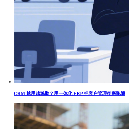
CRM 越用越鸡肋？用一体化 ERP 把客户管理彻底跑通