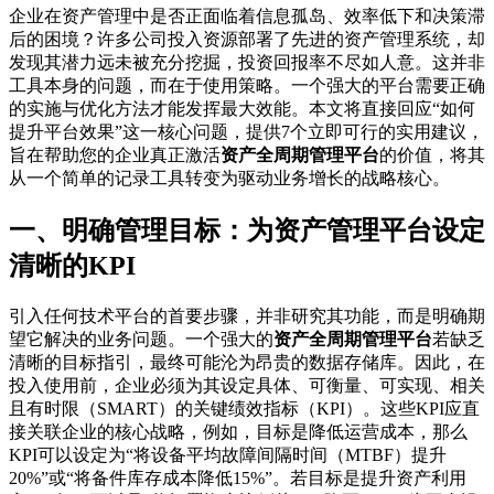
企业在资产管理中是否正面临着信息孤岛、效率低下和决策滞
后的困境？许多公司投入资源部署了先进的资产管理系统，却
发现其潜力远未被充分挖掘，投资回报率不尽如人意。这并非
工具本身的问题，而在于使用策略。一个强大的平台需要正确
的实施与优化方法才能发挥最大效能。本文将直接回应“如何
提升平台效果”这一核心问题，提供7个立即可行的实用建议，
旨在帮助您的企业真正激活
资产全周期管理平台
的价值，将其
从一个简单的记录工具转变为驱动业务增长的战略核心。
一、明确管理目标：为资产管理平台设定
清晰的KPI
引入任何技术平台的首要步骤，并非研究其功能，而是明确期
望它解决的业务问题。一个强大的
资产全周期管理平台
若缺乏
清晰的目标指引，最终可能沦为昂贵的数据存储库。因此，在
投入使用前，企业必须为其设定具体、可衡量、可实现、相关
且有时限（SMART）的关键绩效指标（KPI）。这些KPI应直
接关联企业的核心战略，例如，目标是降低运营成本，那么
KPI可以设定为“将设备平均故障间隔时间（MTBF）提升
20%”或“将备件库存成本降低15%”。若目标是提升资产利用