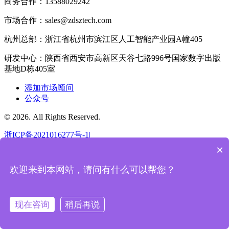
商务合作：13588029242
市场合作：sales@zdsztech.com
杭州总部：浙江省杭州市滨江区人工智能产业园A幢405
研发中心：陕西省西安市高新区天谷七路996号国家数字出版
基地D栋405室
添加市场顾问
公众号
© 2026. All Rights Reserved.
浙ICP备2021016277号-1|
浙公网安备33010802011810号
×
欢迎来到本网站，请问有什么可以帮您？
返回顶部
现在咨询
稍后再说