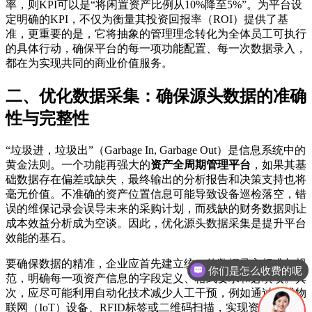
率，则KPI可以是“将闲置资产比例从10%降至5%”。为平台设
定明确的KPI，不仅为衡量其投资回报率（ROI）提供了基
准，更重要的是，它将抽象的管理理念转化为全体员工可执行
的具体行动，确保平台的每一项功能配置、每一次数据录入，
都在为实现共同的商业价值服务。
二、优化数据采集：确保源头数据的准确
性与完整性
“垃圾进，垃圾出”（Garbage In, Garbage Out）是信息系统中的
黄金法则。一个功能再强大的
资产全周期管理平台
，如果其基
础数据存在偏差或缺失，最终输出的分析报告和决策支持也将
毫无价值。不准确的资产位置信息可能导致设备巡检落空，错
误的维保记录会误导未来的采购计划，而残缺的财务数据则让
成本效益分析成为空谈。因此，优化源头数据采集是提升平台
效能的基石。
你们是怎么收费的呢
要确保数据的精准，企业应首先建立统一的数据录入标准与规
现在有优惠活动吗
范，明确每一项资产信息的字段定义、格式要求和必填项。其
次，应尽可能利用自动化技术减少人工干预，例如通过集成物
联网（IoT）设备、RFID标签或二维码扫描，实现资产信息的