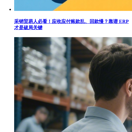
采销贸易人必看！应收应付账款乱、回款慢？靠谱 ERP
才是破局关键