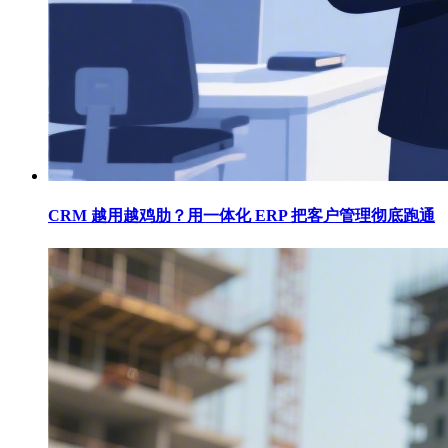
CRM 越用越鸡肋？用一体化 ERP 把客户管理彻底跑通