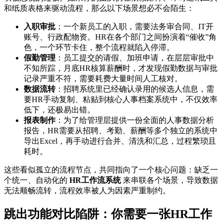
和纸质表格来驱动流程，那么以下场景想必不会陌生：
入职审批
：一个新员工的入职，需要法务审合同、IT开
账号、行政配物资。HR在各个部门之间扮演着“催收”角
色，一个环节卡住，整个流程就陷入停滞。
假勤管理
：员工提交的请假、加班申请，在层层审批中
不知所踪，月底HR核算薪酬时，才发现假勤数据与审批
记录严重不符，需要耗费大量时间人工核对。
数据流转
：招聘系统里已经确认录用的候选人信息，需
要HR手动复制、粘贴到核心人事档案系统中，不仅效率
低下，还极易出错。
报表制作
：为了给管理层提供一份全面的人事数据分析
报告，HR需要从招聘、考勤、薪酬等多个独立的系统中
导出Excel，再手动进行合并、清洗和汇总，过程繁琐且
耗时。
这些看似孤立的流程节点，共同指向了一个核心问题：缺乏一
个统一、自动化的
HR工作流系统
来串联各个场景，导致数据
无法顺畅流转，流程效率被人为因素严重制约。
跳出功能对比陷阱：你需要一张HR工作