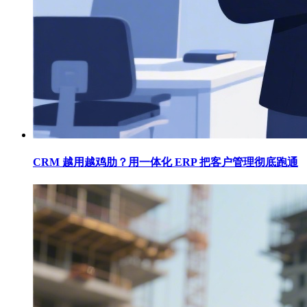
CRM 越用越鸡肋？用一体化 ERP 把客户管理彻底跑通