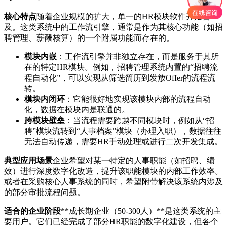
核心特点
随着企业规模的扩大，单一的HR模块软件开始普
及。这类系统中的工作流引擎，通常是作为其核心功能（如招
聘管理、薪酬核算）的一个附属功能而存在的。
模块内嵌
：工作流引擎并非独立存在，而是服务于其所
在的特定HR模块。例如，招聘管理系统内置的“招聘流
程自动化”，可以实现从筛选简历到发放Offer的流程流
转。
模块内闭环
：它能很好地实现该模块内部的流程自动
化，数据在模块内是联通的。
跨模块壁垒
：当流程需要跨越不同模块时，例如从“招
聘”模块流转到“人事档案”模块（办理入职），数据往往
无法自动传递，需要HR手动处理或进行二次开发集成。
典型应用场景
企业希望对某一特定的人事职能（如招聘、绩
效）进行深度数字化改造，提升该职能模块的内部工作效率。
或者在采购核心人事系统的同时，希望附带解决该系统内涉及
的部分审批流程问题。
适合的企业阶段
**成长期企业（50-300人）**是这类系统的主
要用户。它们已经完成了部分HR职能的数字化建设，但各个