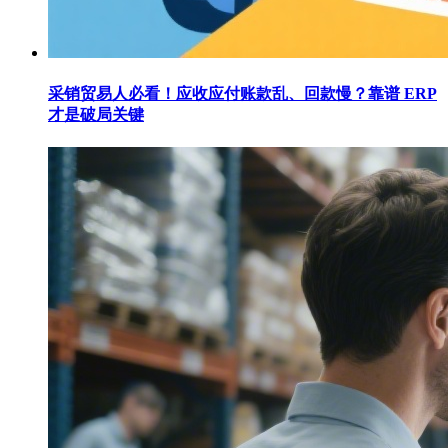
采销贸易人必看！应收应付账款乱、回款慢？靠谱 ERP
才是破局关键