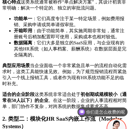
核心特点
这类系统通常被称作“单点解决方案”，其设计初衷非
常明确：解决一个特定的、独立的审批流问题。
功能单一
：它们高度专注于某一特定场景，例如费用报
销、采购申请或简单请假审批。
开箱即用
：由于功能简单，其实施周期非常短，通常注
册账号后稍加配置即可使用，采购成本也相对较低。
数据隔离
：它们大多是独立的SaaS应用，与企业现有的
其他HR系统（如人事档案、薪酬系统）在数据层面是完
全隔离的。
典型应用场景
当企业面临一个非常紧急且单一的流程自动化需
求时，这类工具能快速见效。例如，为了规范报销流程而紧急
引入一个线上报销工具，或者作为现有HR系统功能不足的临
时补充。
适合的企业阶段
这类系统非常适合处于
初创期或规模较小（通
常在50人以下）的企业
。在这一阶段，企业的人事流程相对简
单，部门协作不复杂，对跨系统的数据集成要求不高。
你们是怎么收费的呢
2. 类型二：模块化HR SaaS内嵌工作流（Modular
Systems）