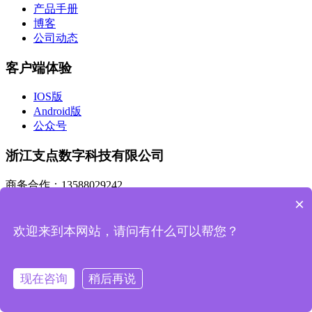
产品手册
博客
公司动态
客户端体验
IOS版
Android版
公众号
浙江支点数字科技有限公司
商务合作：13588029242
×
市场合作：sales@zdsztech.com
欢迎来到本网站，请问有什么可以帮您？
杭州总部：浙江省杭州市滨江区人工智能产业园A幢405
研发中心：陕西省西安市高新区天谷七路996号国家数字出版
基地D栋405室
现在咨询
稍后再说
添加市场顾问