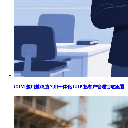
CRM 越用越鸡肋？用一体化 ERP 把客户管理彻底跑通