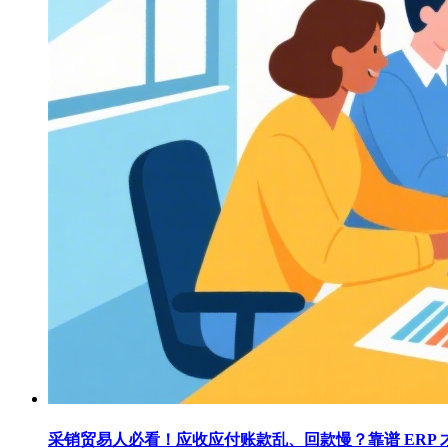
采销贸易人必看！应收应付账款乱、回款慢？靠谱 ERP 