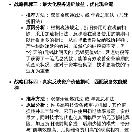
战略目标三：最大化税务递延效益，优化现金流
推荐方法：
双倍余额递减法 或 年数总和法（加速
折旧法）
原因分析：
根据税法规定，折旧费用可在税前扣
除。采用加速折旧法，意味着在设备使用的前期可
以计提更多的折旧，从而降低当期应纳税所得额，
产生税款递延的效果。虽然总的纳税额不变，但
“今天的1元钱比明天的1元钱更值钱”，延迟纳税等
于获得了一笔无息贷款，能够有效改善企业前期的
现金流状况。这对于资本密集型、技术更新快的行
业尤为重要。
战略目标四：真实反映资产价值损耗，匹配设备效能规
律
推荐方法：
双倍余额递减法 或 年数总和法
原因分析：
许多高科技设备或重型机械，其价值
损耗并非呈线性。它们在使用初期效率最高，贡献
最大，同时技术迭代也使其面临巨大的无形损耗风
险。加速折旧法前期多提、后期少提的模式，恰好
与“前期效能高、后期维修费用高”的现实相符。这