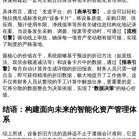
快速搭建起一套完全贴合自身业务需求的智能化管理系统。
具体而言，通过「支道平台」的【
表单引擎
】，企业可以轻松
拖拉拽生成标准化的“设备卡片”，将设备原值、采购日期、供
应商、预计使用年限、净残值率等所有关键信息结构化地记录
在案。当设备发生采购、调拨、报废等变动时，可通过【
流程
引擎
】驱动线上审批，确保每一项资产变动都有据可循，实现
了制度的严格落地。
最核心的价值在于，系统能够基于预设的折旧方法（如直线
法、双倍余额递减法等）和设备卡片中的数据，通过【
报表引
擎
】每月自动计算并生成详细的折旧报表。财务人员只需一键
点击，即可获得精准的折旧数据，极大地提升了工作效率。这
不仅将财务人员从繁琐的手工计算中解放出来，更重要的是，
它将分散的数据整合为决策依据，实现了“
数据决策
”的核心价
值。
结语：构建面向未来的智能化资产管理体
系
综上所述，设备折旧方法的选择远不止于遵循会计准则，它是