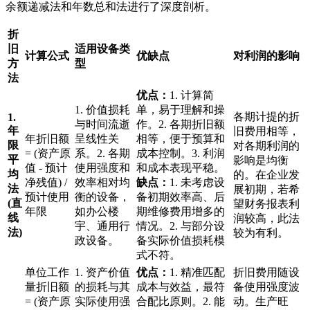
余额递减法和年数总和法进行了深度剖析。
折
旧
适用设备类
计算公式
优缺点
对利润的影响
方
型
法
优点：
1. 计算简
1. 价值损耗
单，易于理解和操
各期计提的折
1.
与时间流逝
作。2. 各期折旧额
年
旧费用相等，
年折旧额
呈线性关
相等，便于预算和
限
对各期利润的
= (资产原
系。2. 各期
成本控制。3. 利润
平
影响是均衡
值 - 预计
使用强度和
和成本表现平稳。
均
的。在企业发
净残值) /
效率相对均
缺点：
1. 未考虑设
法
展初期，若希
预计使用
衡的设备，
备初期效率高、后
(直
望财务报表利
年限
如办公楼
期维修费用增多的
线
润较高，此法
宇、通用行
情况。2. 与部分设
法)
较为有利。
政设备。
备实际价值损耗模
式不符。
单位工作
1. 资产价值
优点：
1. 精准匹配
折旧费用随设
量折旧额
的损耗与其
成本与效益，最符
备使用强度波
= (资产原
实际使用强
合配比原则。2. 能
动。生产旺