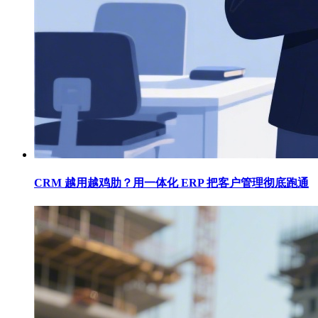
CRM 越用越鸡肋？用一体化 ERP 把客户管理彻底跑通