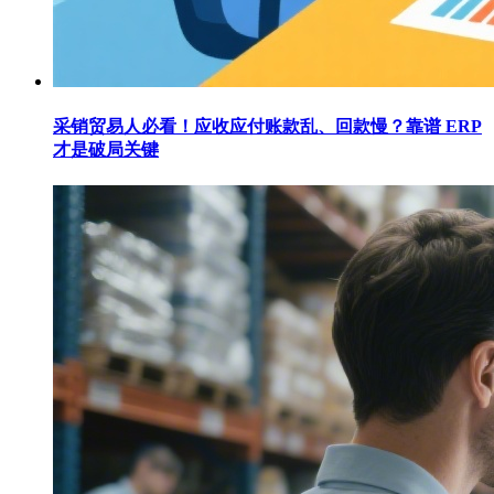
采销贸易人必看！应收应付账款乱、回款慢？靠谱 ERP
才是破局关键