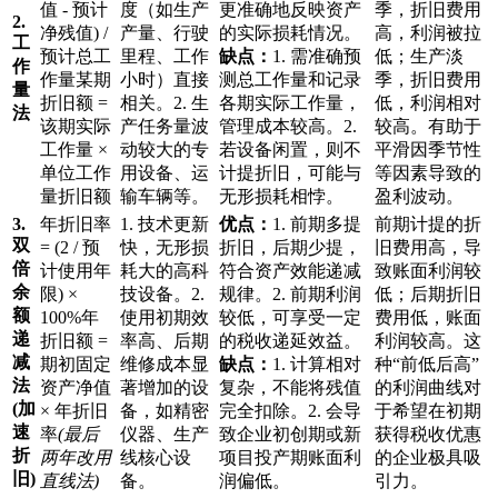
值 - 预计
度（如生产
更准确地反映资产
季，折旧费用
2.
净残值) /
产量、行驶
的实际损耗情况。
高，利润被拉
工
预计总工
里程、工作
缺点：
1. 需准确预
低；生产淡
作
作量某期
小时）直接
测总工作量和记录
季，折旧费用
量
折旧额 =
相关。2. 生
各期实际工作量，
低，利润相对
法
该期实际
产任务量波
管理成本较高。2.
较高。有助于
工作量 ×
动较大的专
若设备闲置，则不
平滑因季节性
单位工作
用设备、运
计提折旧，可能与
等因素导致的
量折旧额
输车辆等。
无形损耗相悖。
盈利波动。
3.
年折旧率
1. 技术更新
优点：
1. 前期多提
前期计提的折
双
= (2 / 预
快，无形损
折旧，后期少提，
旧费用高，导
倍
计使用年
耗大的高科
符合资产效能递减
致账面利润较
余
限) ×
技设备。2.
规律。2. 前期利润
低；后期折旧
额
100%年
使用初期效
较低，可享受一定
费用低，账面
递
折旧额 =
率高、后期
的税收递延效益。
利润较高。这
减
期初固定
维修成本显
缺点：
1. 计算相对
种“前低后高”
法
资产净值
著增加的设
复杂，不能将残值
的利润曲线对
(加
× 年折旧
备，如精密
完全扣除。2. 会导
于希望在初期
速
率
(最后
仪器、生产
致企业初创期或新
获得税收优惠
折
两年改用
线核心设
项目投产期账面利
的企业极具吸
旧)
直线法)
备。
润偏低。
引力。