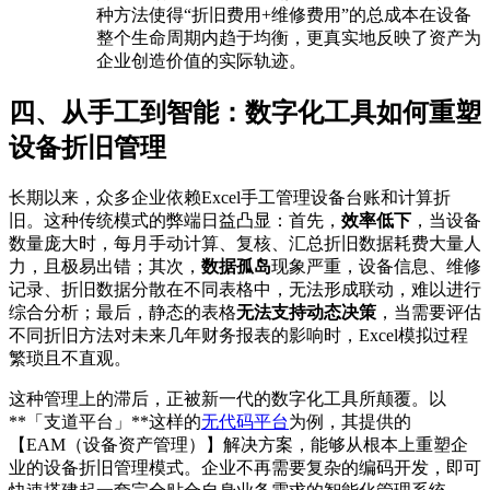
种方法使得“折旧费用+维修费用”的总成本在设备
整个生命周期内趋于均衡，更真实地反映了资产为
企业创造价值的实际轨迹。
四、从手工到智能：数字化工具如何重塑
设备折旧管理
长期以来，众多企业依赖Excel手工管理设备台账和计算折
旧。这种传统模式的弊端日益凸显：首先，
效率低下
，当设备
数量庞大时，每月手动计算、复核、汇总折旧数据耗费大量人
力，且极易出错；其次，
数据孤岛
现象严重，设备信息、维修
记录、折旧数据分散在不同表格中，无法形成联动，难以进行
综合分析；最后，静态的表格
无法支持动态决策
，当需要评估
不同折旧方法对未来几年财务报表的影响时，Excel模拟过程
繁琐且不直观。
这种管理上的滞后，正被新一代的数字化工具所颠覆。以
**「支道平台」**这样的
无代码平台
为例，其提供的
【EAM（设备资产管理）】解决方案，能够从根本上重塑企
业的设备折旧管理模式。企业不再需要复杂的编码开发，即可