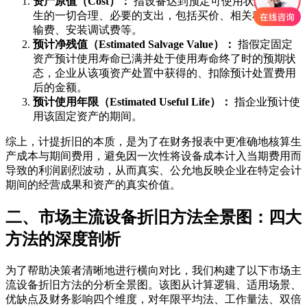
资产原值（Cost）：
指设备达到预定可使用状态前所发
生的一切合理、必要的支出，包括买价、相关税费、运
输费、安装调试费等。
预计净残值（Estimated Salvage Value）：
指假定固定
资产预计使用寿命已满并处于使用寿命终了时的预期状
态，企业从该项资产处置中获得的、扣除预计处置费用
后的金额。
预计使用年限（Estimated Useful Life）：
指企业预计使
用该固定资产的期间。
综上，计提折旧的本质，是为了在财务报表中更准确地核算生
产成本与期间费用，避免因一次性将设备成本计入当期费用而
导致的利润剧烈波动，从而真实、公允地反映企业在特定会计
期间的经营成果和资产的真实价值。
二、市场主流设备折旧方法全景图：四大
方法的深度剖析
为了帮助决策者清晰地进行横向对比，我们构建了以下市场主
流设备折旧方法的分析全景图。该图从计算逻辑、适用场景、
优缺点及财务影响四个维度，对年限平均法、工作量法、双倍