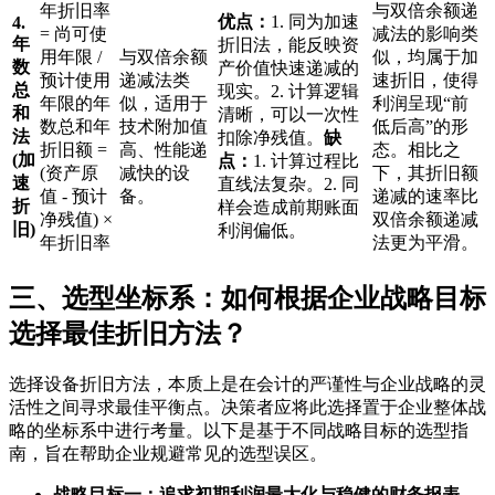
年折旧率
与双倍余额递
优点：
1. 同为加速
4.
= 尚可使
减法的影响类
年
折旧法，能反映资
用年限 /
与双倍余额
似，均属于加
数
产价值快速递减的
预计使用
递减法类
速折旧，使得
总
现实。2. 计算逻辑
年限的年
似，适用于
利润呈现“前
和
清晰，可以一次性
数总和年
技术附加值
低后高”的形
法
扣除净残值。
缺
折旧额 =
高、性能递
态。相比之
(加
点：
1. 计算过程比
(资产原
减快的设
下，其折旧额
速
直线法复杂。2. 同
值 - 预计
备。
递减的速率比
折
样会造成前期账面
净残值) ×
双倍余额递减
旧)
利润偏低。
年折旧率
法更为平滑。
三、选型坐标系：如何根据企业战略目标
选择最佳折旧方法？
选择设备折旧方法，本质上是在会计的严谨性与企业战略的灵
活性之间寻求最佳平衡点。决策者应将此选择置于企业整体战
略的坐标系中进行考量。以下是基于不同战略目标的选型指
南，旨在帮助企业规避常见的选型误区。
战略目标一：追求初期利润最大化与稳健的财务报表