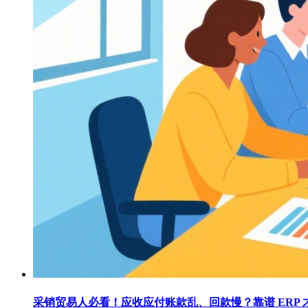
采销贸易人必看！应收应付账款乱、回款慢？靠谱 ERP 