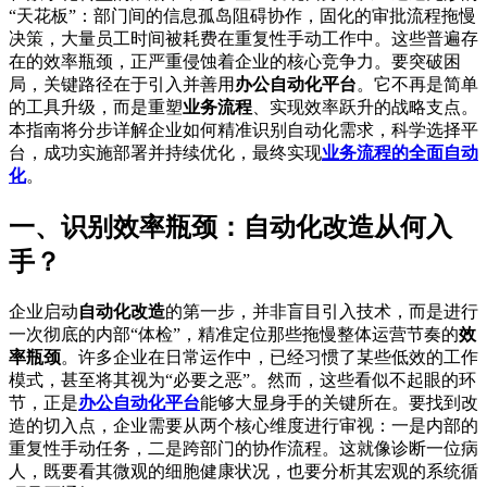
“天花板”：部门间的信息孤岛阻碍协作，固化的审批流程拖慢
决策，大量员工时间被耗费在重复性手动工作中。这些普遍存
在的效率瓶颈，正严重侵蚀着企业的核心竞争力。要突破困
局，关键路径在于引入并善用
办公自动化平台
。它不再是简单
的工具升级，而是重塑
业务流程
、实现效率跃升的战略支点。
本指南将分步详解企业如何精准识别自动化需求，科学选择平
台，成功实施部署并持续优化，最终实现
业务流程的全面自动
化
。
一、识别效率瓶颈：自动化改造从何入
手？
企业启动
自动化改造
的第一步，并非盲目引入技术，而是进行
一次彻底的内部“体检”，精准定位那些拖慢整体运营节奏的
效
率瓶颈
。许多企业在日常运作中，已经习惯了某些低效的工作
模式，甚至将其视为“必要之恶”。然而，这些看似不起眼的环
节，正是
办公自动化平台
能够大显身手的关键所在。要找到改
造的切入点，企业需要从两个核心维度进行审视：一是内部的
重复性手动任务，二是跨部门的协作流程。这就像诊断一位病
人，既要看其微观的细胞健康状况，也要分析其宏观的系统循