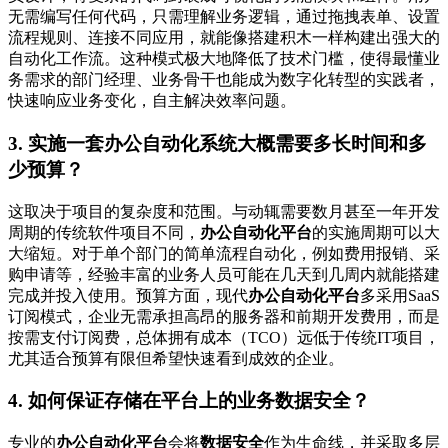
无需编写任何代码，只需理解业务逻辑，通过拖拽表单、设置
流程规则、连接不同应用，就能像搭建积木一样构建出强大的
自动化工作流。这种模式极大地降低了技术门槛，使得最懂业
务需求的部门经理、业务骨干也能成为数字化转型的实践者，
快速响应业务变化，自主解决效率问题。
3. 实施一套办公自动化系统大概需要多长时间和多
少预算？
这取决于项目的复杂度和范围。与动辄需要数月甚至一年开发
周期的传统软件项目不同，
办公自动化平台
的实施周期可以大
大缩短。对于单个部门的简单流程自动化，例如费用报销、采
购申请等，经验丰富的业务人员可能在几天到几周内就能搭建
完成并投入使用。预算方面，现代
办公自动化平台
多采用SaaS
订阅模式，企业无需承担高昂的服务器和前期开发费用，而是
按需支付订阅费，总体拥有成本（TCO）远低于传统IT项目，
尤其适合预算有限但希望快速看到成效的企业。
4. 如何保证存储在平台上的业务数据安全？
专业的
办公自动化平台
会将
数据安全
作为生命线，并采取多层