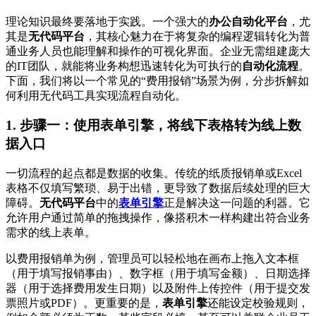
理论知识最终要落地于实践。一个强大的
办公自动化平台
，尤
其是
无代码平台
，其核心魅力在于将复杂的编程逻辑转化为普
通业务人员也能理解和操作的可视化界面。企业无需组建庞大
的IT团队，就能将业务构想迅速转化为可执行的
自动化流程
。
下面，我们将以一个常见的“费用报销”场景为例，分步拆解如
何利用无代码工具实现流程自动化。
1. 步骤一：使用表单引擎，将线下表格转为线上数
据入口
一切流程的起点都是数据的收集。传统的纸质报销单或Excel
表格不仅填写繁琐、易于出错，更导致了数据后续处理的巨大
障碍。
无代码平台
中的
表单引擎
正是解决这一问题的利器。它
允许用户通过简单的拖拽操作，像搭积木一样构建出符合业务
需求的线上表单。
以费用报销单为例，管理员可以轻松地在画布上拖入文本框
（用于填写报销事由）、数字框（用于填写金额）、日期选择
器（用于选择费用发生日期）以及附件上传控件（用于提交发
票照片或PDF）。更重要的是，
表单引擎
还能设定校验规则，