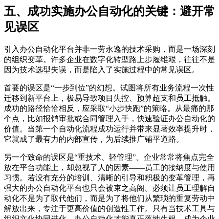
五、成功实施办公自动化的关键：避开常
见误区
引入办公自动化平台并非一劳永逸的技术采购，而是一场深刻
的组织变革。许多企业在数字化转型路上步履维艰，往往不是
因为技术选型失误，而是陷入了实施过程中的常见误区。
首要的误区是“一步到位”的幻想。试图将所有业务流程一次性
迁移到新平台上，极易导致项目失控、预算超支和员工抵触。
成功的路径恰恰相反，应采取“小步快跑”的策略。从最痛的那
个点，比如报销审批或合同管理入手，快速验证办公自动化的
价值。当第一个自动化流程成功运行并带来显著效率提升时，
它就成了最有力的内部宣传，为后续推广铺平道路。
另一个致命的误区是“重技术、轻管理”。企业常常将焦点完全
放在平台功能上，却忽视了人的因素——员工的接纳度与使用
习惯。若没有充分的培训、清晰的引导和积极的变革管理，再
强大的办公自动化平台也只会被束之高阁。必须让员工理解自
动化不是为了取代他们，而是为了将他们从繁琐的重复劳动中
解放出来，专注于更高价值的创造性工作。只有当技术工具与
组织文化协同进化，办公自动化才能真正落地生根，成为企业