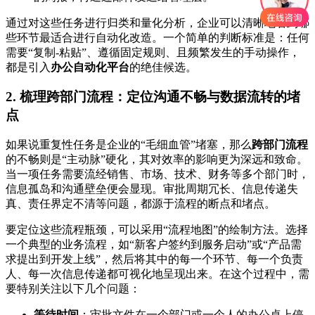
通过对这些任务进行归类和量化分析，企业可以清晰地看到哪
些环节最适合进行自动化改造。一个简单的判断标准是：任何
需要“复制-粘贴”、遵循固定规则、且频繁发生的手动操作，
都是引入
办公自动化平台
的绝佳候选。
2. 梳理跨部门流程：定位沟通不畅与数据流转的堵
点
如果说重复性任务是企业的“毛细血管”堵塞，那么
跨部门流程
的不畅则是“主动脉”硬化，其对效率的影响更为深远和致命。
当一项任务需要流经销售、市场、技术、财务等多个部门时，
信息孤岛和沟通壁垒便会显现。审批周期冗长、信息传递失
真、责任界定不清等问题，都源于流程的断点和堵点。
要定位这些流程瓶颈，可以采用“流程地图”的绘制方法。选择
一个典型的业务流程，如“新客户签约到服务启动”或“产品需
求提出到开发上线”，然后将其中的每一个环节、每一个负责
人、每一次信息传递都可视化地呈现出来。在这个过程中，需
要特别关注以下几个问题：
等待时间
：审批文件在一个部门或一个人的办公桌上停