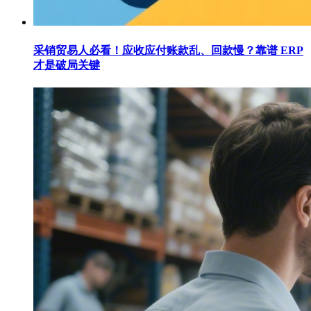
采销贸易人必看！应收应付账款乱、回款慢？靠谱 ERP
才是破局关键