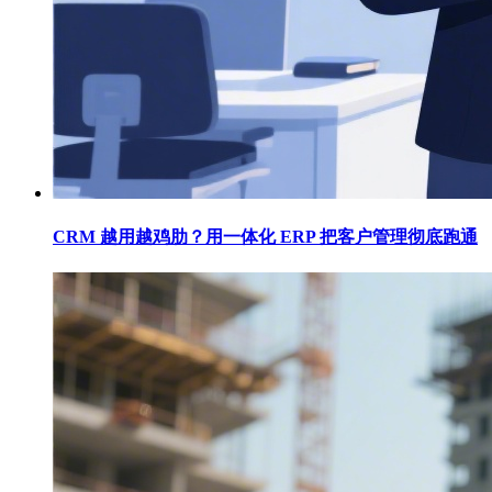
CRM 越用越鸡肋？用一体化 ERP 把客户管理彻底跑通