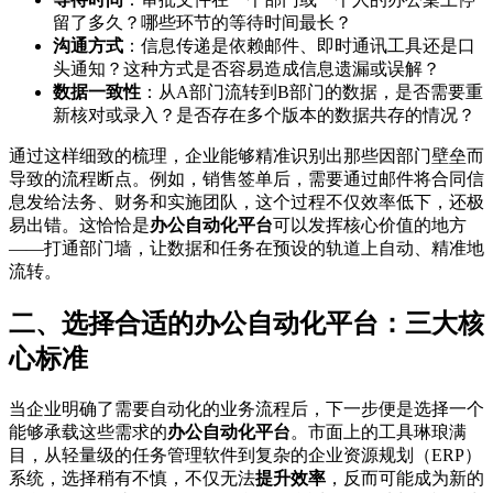
留了多久？哪些环节的等待时间最长？
沟通方式
：信息传递是依赖邮件、即时通讯工具还是口
头通知？这种方式是否容易造成信息遗漏或误解？
数据一致性
：从A部门流转到B部门的数据，是否需要重
新核对或录入？是否存在多个版本的数据共存的情况？
通过这样细致的梳理，企业能够精准识别出那些因部门壁垒而
导致的流程断点。例如，销售签单后，需要通过邮件将合同信
息发给法务、财务和实施团队，这个过程不仅效率低下，还极
易出错。这恰恰是
办公自动化平台
可以发挥核心价值的地方
——打通部门墙，让数据和任务在预设的轨道上自动、精准地
流转。
二、选择合适的办公自动化平台：三大核
心标准
当企业明确了需要自动化的业务流程后，下一步便是选择一个
能够承载这些需求的
办公自动化平台
。市面上的工具琳琅满
目，从轻量级的任务管理软件到复杂的企业资源规划（ERP）
系统，选择稍有不慎，不仅无法
提升效率
，反而可能成为新的