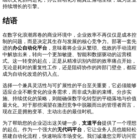
持续增长的引擎。
结语
在数字化浪潮席卷的商业环境中，企业效率不再仅仅是成本控
制的问题，而是决定其生存与发展的核心竞争力。部署一套先
进的
办公自动化平台
，意味着将企业从繁琐、低效的手动流程
中解放出来，转向一个更加敏捷、智能和数据驱动的运营模
式。这一转变的起点，正是从精准识别内部的效率痛点开始，
无论是耗时的重复性工作，还是阻碍协作的跨部门壁垒，都应
成为自动化改造的切入点。
选择一个兼具灵活性与可扩展性的平台至关重要，它必须能够
适应企业不断变化的业务需求，而非成为新的束缚。分步实
施、持续优化的策略，则能确保数字化转型的平稳落地与价值
最大化。对于那些渴望在激烈竞争中脱颖而出的管理者而言，
现在正是拥抱变革、主动出击的最佳时机。
为了帮助您的企业迈出这关键一步，
支道平台
提供了一个理想
的起点。作为一个强大的
无代码平台
，它让业务人员也能轻松
搭建自动化流程，快速响应市场变化。我们诚邀您立即访问官