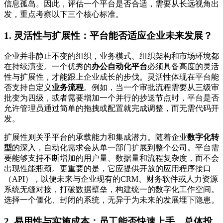
信息孤岛。因此，评估一个平台是否合适，需要从长远视角出
发，重点考察以下三个核心标准。
1. 灵活性与扩展性：平台能否适应企业未来发展？
企业并非静止不变的组织，业务模式、组织架构和市场环境都
在持续演变。一个优秀的
办公自动化平台
必须具备高度的灵活
性与扩展性，才能跟上企业成长的步伐。灵活性体现在平台能
否支持自定义
业务流程
。例如，当一个审批流程需要从三级审
批变为四级，或者需要增加一个并行的抄送节点时，平台是否
允许管理员通过简单的拖拽或配置就完成调整，而无需代码开
发。
扩展性则关乎平台的承载能力和集成潜力。随着企业
数字化转
型
的深入，自动化需求会从单一部门扩展到整个公司。平台需
要能够支持不断增加的用户量、数据量和流程复杂度，而不会
出现性能瓶颈。更重要的是，它应提供开放的应用程序接口
（API），以便未来与企业现有的CRM、财务软件或人力资源
系统无缝对接，打破数据壁垒，构建统一的数字化工作空间。
选择一个僵化、封闭的系统，无异于为未来的发展埋下隐患。
2. 易用性与实施成本：员工能否快速上手，总体投