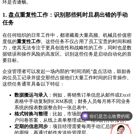
环是否通畅。
1. 盘点重复性工作：识别那些耗时且易出错的手动
任务
在任何组织的日常工作中，都潜藏着大量高频、机械且价值密
度低的
重复性工作
。这些任务不仅占用了员工宝贵的时间和精
力，使其无法专注于更具创造性和战略性的工作，同时也是数
据错误和操作风险的高发区。识别这些任务是启动自动化的首
要目标。
企业管理者可以发起一场内部的“时间消耗”盘点活动，鼓励各
岗位员工记录并提交那些占据他们大量工作时间的日常操作。
这些任务通常具备以下特征：
数据搬运与录入
：例如，将销售订单信息从邮件或Excel
表格中手动复制到CRM系统；财务人员每月将不同业务
系统的报表数据整合到一张总表中。
格式转换与整理
：比如，市场部需要定期将收集到的客
现在有优惠活动吗
户问卷答案，从线上表单整理成统一格式的分析报告。
定期的信息同步
：项目经理需要每周手动汇总团队成员
的周报，再通过邮件发送给管理层。