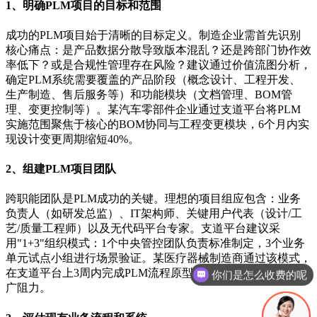
1、明确PLM项目的目标和范围
成功的PLM项目始于清晰的目标定义。制造企业需首先识别
核心痛点：是产品数据分散导致版本混乱？还是跨部门协作效
率低下？或是合规性管理存在风险？建议通过价值流图分析，
确定PLM系统需要覆盖的产品阶段（概念设计、工程开发、
生产制造、售后服务等）和功能模块（文档管理、BOM管
理、变更控制等）。某汽车零部件企业通过支道平台将PLM
实施范围聚焦于核心的BOM协同与工程变更模块，6个月内实
现设计变更周期缩短40%。
2、组建PLM项目团队
跨职能团队是PLM成功的关键。理想的项目组应包含：业务
负责人（如研发总监）、IT架构师、关键用户代表（设计/工
艺/质量工程师）以及无代码平台专家。支道平台建议采
用"1+3"组织模式：1个中央管控团队负责标准制定，3个业务
单元试点小组进行场景验证。某医疗器械制造商通过该模式，
在支道平台上3周内完成PLM流程原型设计，大幅降低后期推
你们是怎么收费的呢
广阻力。
现在有优惠活动吗