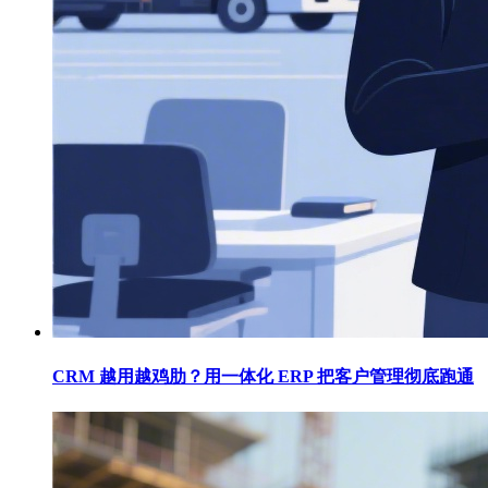
CRM 越用越鸡肋？用一体化 ERP 把客户管理彻底跑通