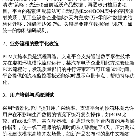
清洗"策略：先迁移当前活跃产品数据，再逐步归档历史项
目。平台的智能匹配算法可自动识别Excel/BOM表中的字段映
射关系，某工业设备企业借此3天内完成5万+零部件数据的结
构化迁移，准确率达99.7%。关键是要建立数据治理规范，如
统一的物料编码规则。
2、业务流程的数字化改造
PLM实施本质是流程再造。支道平台支持通过数字孪生技术
先在虚拟环境模拟流程运行，某汽车电子企业用此方法验证新
ECN流程时，发现质量部门的并行评审环节可压缩50%时间。
平台提供的流程监控看板还能实时显示审批卡点，帮助持续优
化。
3、用户培训与系统测试
采用"情景化培训"提升用户采纳率。支道平台的沙箱环境允许
用户在不影响生产数据的情况下练习复杂操作，如BOM比
较、红线批注等。某医疗器械厂商通过录制平台内置的屏幕操
作指引，使一线工程师的培训时间从2周缩短至3天。压力测试
阶段建议模拟高峰并发场景，如新产品发布时的集中文档签