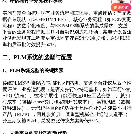
3、评估现有业务流程和系统
实施前需全面梳理现有业务流程和IT环境。重点评估：产品数
据存储现状（Excel/PDM/ERP）、核心业务流程（如ECN变更
流程）的数字化程度、与ERP/MES等系统的集成需求。支道
平台的业务流程挖掘工具可自动识别流程瓶颈，某电子设备企
业借此发现其工程变更审批环节存在5个冗余步骤，通过PLM
重构后审批时效提升60%。
二、PLM系统的选型与配置
1、PLM系统选型的关键因素
传统PLM选型常陷入"功能过剩"陷阱。支道平台建议从四个维
度评估：业务适配度（是否支持行业特定需求，如汽车行业的
APQP流程）、技术扩展性（能否快速响应工艺变更）、总拥
有成本（包括license费用和定制开发成本）、实施风险（数据
迁移难度）。无代码平台的优势在于允许企业先构建最小可行
产品（MVP），再逐步扩展，某重型机械企业通过支道平台
分三期实施PLM，总投资比传统方案降低55%。
2、支道平台的无代码配置优势