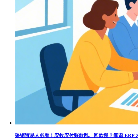
采销贸易人必看！应收应付账款乱、回款慢？靠谱 ERP 