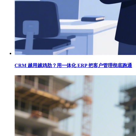
CRM 越用越鸡肋？用一体化 ERP 把客户管理彻底跑通