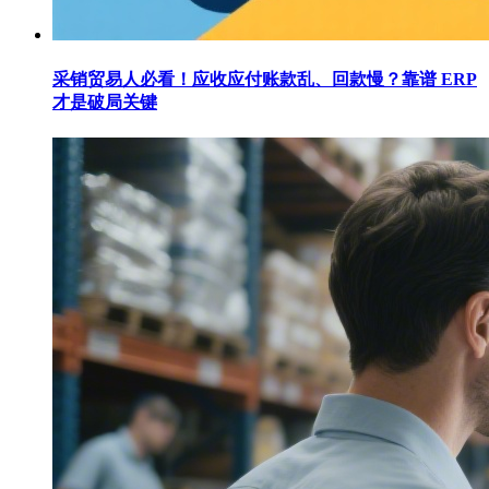
采销贸易人必看！应收应付账款乱、回款慢？靠谱 ERP
才是破局关键