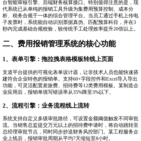
台智能审核引擎、后端财务核算接口。特别值得注意的是，现
代系统已从单纯的报销工具升级为集费用预算控制、成本分
析、税务合规于一体的综合管理平台。当员工通过手机上传电
子发票时，系统能自动识别票据真伪、匹配预算科目，并在3
秒内完成基础合规校验，较传统手工处理效率提升20倍以上。
二、费用报销管理系统的核心功能
1、表单引擎：拖拉拽表格模板转线上页面
支道平台提供的可视化表单设计器，让非技术人员也能快速搭
建符合企业特色的报销单。支持60+字段控件和Excel导入导出
功能，可灵活配置差旅费、招待费等12类费用模板。某制造企
业应用后，报销单填写错误率从35%降至3%以下。
2、流程引擎：业务流程线上流转
系统支持自定义多级审批路径，可设置金额阈值触发不同审批
流。当销售总监提交万元以上的招待费申请时，将自动跳转至
总经理审批节点，同时同步抄送财务风控部门。某工程服务企
业上线后，报销审批周期从平均7天缩短至8小时。