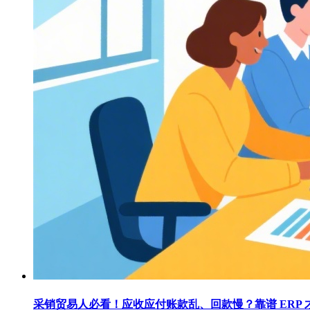
采销贸易人必看！应收应付账款乱、回款慢？靠谱 ERP 