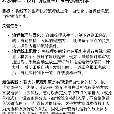
2. 步骤二：设计与配置生产业务流程引擎
目标：
将线下的生产执行流程线上化、自动化，确保信息流
与实物流同步。
关键任务：
流程梳理与固化：
详细梳理从生产订单下达到工序流
转，再到质检、入库的完整路径。明确每个节点的负责
人、操作内容和流转条件。
流程线上配置：
将梳理好的流程在系统中进行可视化配
置，将各个业务环节串联起来。例如，当销售订单审核
通过后，系统自动生成生产订单并推送给计划部门；计
划排产后，工单自动下发到车间；一道工序报工完成
后，自动流转到下一道工序或质检环节。
最佳实践：
强大的
流程引擎
是实现流程自动化的核心。以
「支道平台」为例，其流程引擎允许用户以画流程图的方式，
直观地设计业务流程。您可以自定义每个节点的审批人（或抢
单模式）、设置条件分支（如“检验合格则入库，不合格则进
入返修流程”）、配置超时提醒等。这种方式将原本依赖于人
为沟通和纸质传递的流程，固化为一套自动运转的线上体系，