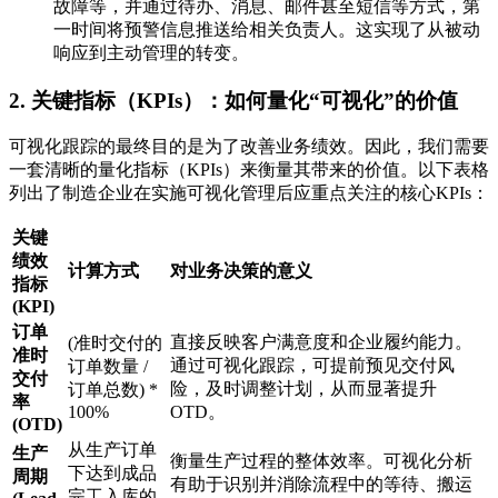
故障等，并通过待办、消息、邮件甚至短信等方式，第
一时间将预警信息推送给相关负责人。这实现了从被动
响应到主动管理的转变。
2. 关键指标（KPIs）：如何量化“可视化”的价值
可视化跟踪的最终目的是为了改善业务绩效。因此，我们需要
一套清晰的量化指标（KPIs）来衡量其带来的价值。以下表格
列出了制造企业在实施可视化管理后应重点关注的核心KPIs：
关键
绩效
计算方式
对业务决策的意义
指标
(KPI)
订单
直接反映客户满意度和企业履约能力。
(准时交付的
准时
通过可视化跟踪，可提前预见交付风
订单数量 /
交付
险，及时调整计划，从而显著提升
订单总数) *
率
100%
OTD。
(OTD)
从生产订单
生产
衡量生产过程的整体效率。可视化分析
下达到成品
周期
有助于识别并消除流程中的等待、搬运
完工入库的