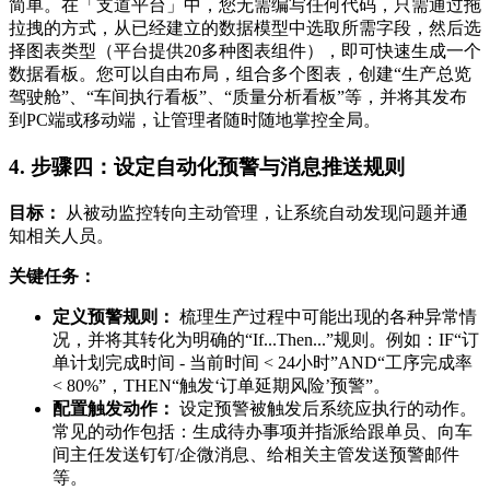
简单。在「支道平台」中，您无需编写任何代码，只需通过拖
拉拽的方式，从已经建立的数据模型中选取所需字段，然后选
择图表类型（平台提供20多种图表组件），即可快速生成一个
数据看板。您可以自由布局，组合多个图表，创建“生产总览
驾驶舱”、“车间执行看板”、“质量分析看板”等，并将其发布
到PC端或移动端，让管理者随时随地掌控全局。
4. 步骤四：设定自动化预警与消息推送规则
目标：
从被动监控转向主动管理，让系统自动发现问题并通
知相关人员。
关键任务：
定义预警规则：
梳理生产过程中可能出现的各种异常情
况，并将其转化为明确的“If...Then...”规则。例如：IF“订
单计划完成时间 - 当前时间 < 24小时”AND“工序完成率
< 80%”，THEN“触发‘订单延期风险’预警”。
配置触发动作：
设定预警被触发后系统应执行的动作。
常见的动作包括：生成待办事项并指派给跟单员、向车
间主任发送钉钉/企微消息、给相关主管发送预警邮件
等。