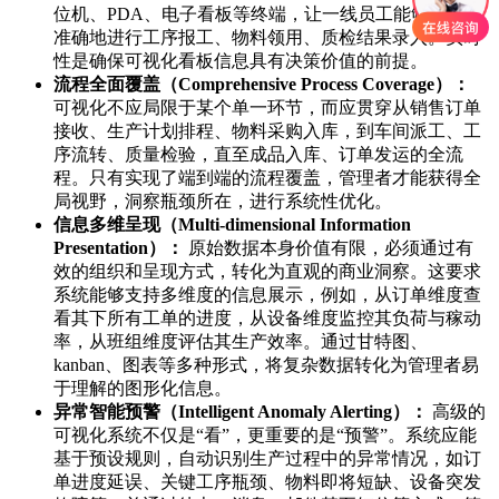
位机、PDA、电子看板等终端，让一线员工能够便捷、
准确地进行工序报工、物料领用、质检结果录入。实时
性是确保可视化看板信息具有决策价值的前提。
流程全面覆盖（Comprehensive Process Coverage）：
可视化不应局限于某个单一环节，而应贯穿从销售订单
接收、生产计划排程、物料采购入库，到车间派工、工
序流转、质量检验，直至成品入库、订单发运的全流
程。只有实现了端到端的流程覆盖，管理者才能获得全
局视野，洞察瓶颈所在，进行系统性优化。
信息多维呈现（Multi-dimensional Information
Presentation）：
原始数据本身价值有限，必须通过有
效的组织和呈现方式，转化为直观的商业洞察。这要求
系统能够支持多维度的信息展示，例如，从订单维度查
看其下所有工单的进度，从设备维度监控其负荷与稼动
率，从班组维度评估其生产效率。通过甘特图、
kanban、图表等多种形式，将复杂数据转化为管理者易
于理解的图形化信息。
异常智能预警（Intelligent Anomaly Alerting）：
高级的
可视化系统不仅是“看”，更重要的是“预警”。系统应能
基于预设规则，自动识别生产过程中的异常情况，如订
单进度延误、关键工序瓶颈、物料即将短缺、设备突发