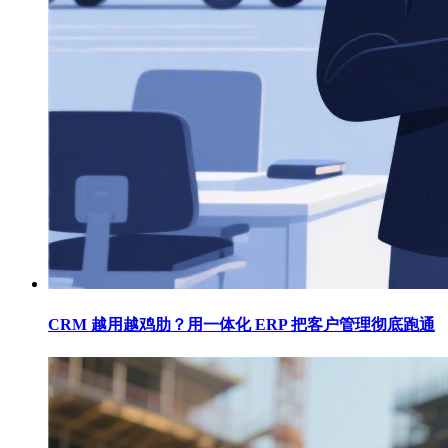
CRM 越用越鸡肋？用一体化 ERP 把客户管理彻底跑通