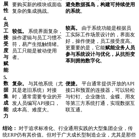
展
要购买新的模块或面临
避免数据孤岛，构建可持续使用
性
复杂的集成挑战。
的系统
。
4.
员
较高。
由于系统功能是根据员
工
较低。
系统界面复杂，
工实际工作场景设计的，界面友
接
操作逻辑与员工习惯不
好，操作便捷，员工接受度高。
受
符，易产生抵触情绪。
更重要的是，它能
赋能业务人员
度
员工只能是被动使用
参与系统设计与优化，从抗拒变
与
者。
革到拥抱数字化
。
赋
能
5.
数
复杂。
与其他系统（尤
便捷。
平台通常提供开放的API
据
其是老旧系统）对接
接口和预置的连接器，可以轻松
集
时，通常需要专业的开
与钉钉、企业微信、金蝶、用友
成
发人员编写API接口，
等第三方系统打通，实现数据互
能
成本高、难度大。
联互通。
力
结论：
对于追求标准化、行业通用实践的大型集团企业，传
统ERP仍有其价值。但对于广大成长型制造企业，尤其是那些