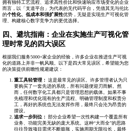
拥有独特工艺流程、追求高性价比和快速响应市场变化的企业
而言，以「支道平台」为代表的无代码平台，凭借其无与伦比
的
个性化、低成本和强扩展性
优势，无疑是实现生产可视化管
理、构建核心数字竞争力的更优选择。
四、避坑指南：企业在实施生产可视化管
理时常见的四大误区
根据我们服务5000+家企业的经验，许多企业在推进生产可视
化的道路上并非一帆风顺。以下是四大常见误区，希望能为您
的决策提供前瞻性规避建议：
重工具轻管理：
这是最常见的误区。许多管理者认为只
要购买了一套先进的系统，所有问题便迎刃而解。然
而，任何数字化工具都只是管理思想的载体。如果不事
先梳理和优化现有的生产流程、明确管理制度和权责分
工，再好的系统也无法发挥作用，最终只会沦为昂贵的
摆设。
追求一步到位：
部分企业希望一次性构建一个覆盖所有
业务、功能完美无缺的庞大系统。这种“大而全”的思路
往往导致项目需求不断膨胀，实施周期无限拉长，最终