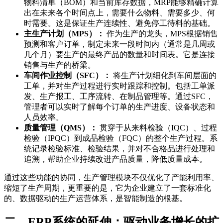
物料清单（BOM）和当前库存数据，MRP能够精确计算
出在未来各个时间点上，需要什么物料、需要多少、何
时需要。这是保证生产连续性、避免停工待料的基础。
主生产计划（MPS）：
作为生产的龙头，MPS根据销售
预测和客户订单，制定未来一段时间内（通常是几周或
几个月）要生产的最终产品的数量和时间表。它是连接
销售与生产的桥梁。
车间作业控制（SFC）：
将生产计划细化到车间层面的
工单，并对生产过程进行实时跟踪和控制。包括工单派
发、生产报工、工序流转、在制品管理等。通过SFC，
管理者可以实时了解每个订单的生产进度、设备状态和
人员效率。
质量管理（QMS）：
贯穿于从来料检验（IQC）、过程
检验（IPQC）到成品检验（FQC）的整个生产过程。系
统记录检验标准、检验结果，并对不合格品进行处理和
追溯，帮助企业持续改进产品质量，降低质量成本。
通过这些功能的协同，生产管理模块不仅优化了产能利用率、
缩短了生产周期，更重要的是，它为企业建立了一套标准化
的、数据驱动的生产运营体系，是智能制造的根基。
二、ERP系统的延伸：驱动业务增长的扩