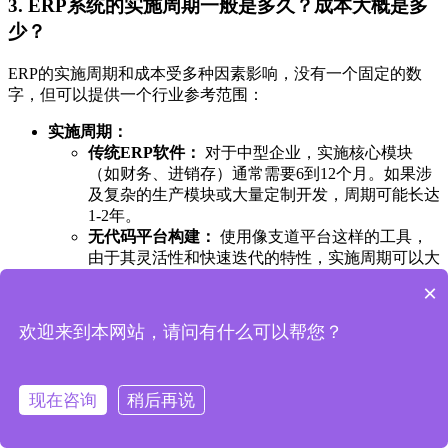
3. ERP系统的实施周期一般是多久？成本大概是多
少？
ERP的实施周期和成本受多种因素影响，没有一个固定的数
字，但可以提供一个行业参考范围：
实施周期：
传统ERP软件：
对于中型企业，实施核心模块
（如财务、进销存）通常需要6到12个月。如果涉
及复杂的生产模块或大量定制开发，周期可能长达
1-2年。
无代码平台构建：
使用像支道平台这样的工具，
由于其灵活性和快速迭代的特性，实施周期可以大
幅缩短，核心模块的搭建和上线通常在1到3个月内
×
即可完成。
成本构成与范围：
欢迎来到本网站，请问有什么可以帮您？
成本主要包括：软件许可费、实施服务费、定制开
发费、硬件费用（如果本地部署）和后期运维费。
传统ERP软件：
中小企业的花费通常在几十万到
现在咨询
稍后再说
数百万人民币不等。
无代码平台：
成本结构更为灵活，通常是按年订
阅的平台使用费，总体成本相比传统方式可降低