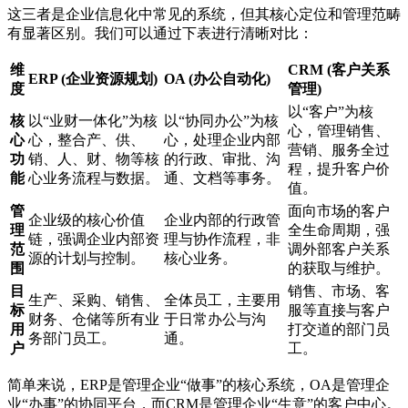
这三者是企业信息化中常见的系统，但其核心定位和管理范畴
有显著区别。我们可以通过下表进行清晰对比：
维
CRM (客户关系
ERP (企业资源规划)
OA (办公自动化)
度
管理)
以“客户”为核
核
以“业财一体化”为核
以“协同办公”为核
心，管理销售、
心
心，整合产、供、
心，处理企业内部
营销、服务全过
功
销、人、财、物等核
的行政、审批、沟
程，提升客户价
能
心业务流程与数据。
通、文档等事务。
值。
管
面向市场的客户
企业级的核心价值
企业内部的行政管
理
全生命周期，强
链，强调企业内部资
理与协作流程，非
范
调外部客户关系
源的计划与控制。
核心业务。
围
的获取与维护。
目
销售、市场、客
生产、采购、销售、
全体员工，主要用
标
服等直接与客户
财务、仓储等所有业
于日常办公与沟
用
打交道的部门员
务部门员工。
通。
户
工。
简单来说，ERP是管理企业“做事”的核心系统，OA是管理企
业“办事”的协同平台，而CRM是管理企业“生意”的客户中心。