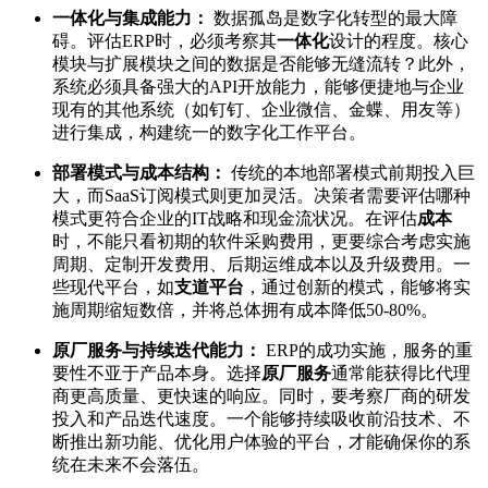
一体化与集成能力：
数据孤岛是数字化转型的最大障
碍。评估ERP时，必须考察其
一体化
设计的程度。核心
模块与扩展模块之间的数据是否能够无缝流转？此外，
系统必须具备强大的API开放能力，能够便捷地与企业
现有的其他系统（如钉钉、企业微信、金蝶、用友等）
进行集成，构建统一的数字化工作平台。
部署模式与成本结构：
传统的本地部署模式前期投入巨
大，而SaaS订阅模式则更加灵活。决策者需要评估哪种
模式更符合企业的IT战略和现金流状况。在评估
成本
时，不能只看初期的软件采购费用，更要综合考虑实施
周期、定制开发费用、后期运维成本以及升级费用。一
些现代平台，如
支道平台
，通过创新的模式，能够将实
施周期缩短数倍，并将总体拥有成本降低50-80%。
原厂服务与持续迭代能力：
ERP的成功实施，服务的重
要性不亚于产品本身。选择
原厂服务
通常能获得比代理
商更高质量、更快速的响应。同时，要考察厂商的研发
投入和产品迭代速度。一个能够持续吸收前沿技术、不
断推出新功能、优化用户体验的平台，才能确保你的系
统在未来不会落伍。