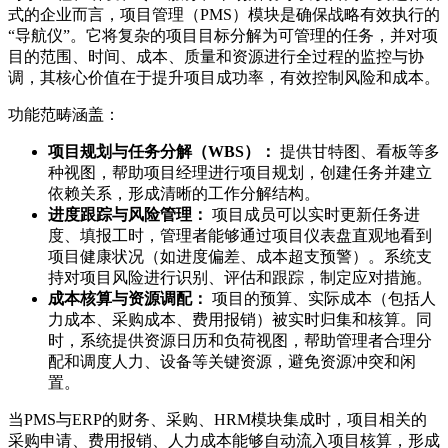
式的企业而言，项目管理（PMS）模块是确保战略有效执行的
“导航仪”。它将复杂的项目目标分解为可管理的任务，并对项
目的范围、时间、成本、质量和资源进行全过程的监控与协
调，其核心价值在于提升项目成功率，有效控制风险和成本。
功能范畴涵盖：
项目规划与任务分解（WBS）：
提供甘特图、看板等多
种视图，帮助项目经理进行项目规划，创建任务并建立
依赖关系，形成清晰的工作分解结构。
进度跟踪与风险管理：
项目成员可以实时更新任务进
度、填报工时，管理者能够通过项目仪表盘直观地看到
项目健康状况（如进度偏差、成本超支预警）。系统支
持对项目风险进行识别、评估和跟踪，制定应对措施。
成本核算与资源调配：
项目的预算、实际成本（包括人
力成本、采购成本、费用报销）被实时归集和核算。同
时，系统提供资源日历和负荷视图，帮助管理者合理分
配和调度人力、设备等关键资源，避免资源冲突和闲
置。
当PMS与ERP的财务、采购、HRM模块集成时，项目相关的
采购申请、费用报销、人力成本能够自动流入项目核算，形成