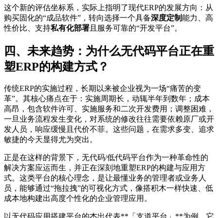
这个新的评估坐标系，实际上指明了现代ERP的发展方向：从
购买固化的“成品软件”，转向选择一个具备
深度定制
能力、高
性价比、支持
私有化部署
且服务可靠的“开发平台”。
四、未来趋势：为什么无代码平台正在重
塑ERP的构建方式？
传统ERP的实施过程，长期以来被企业视为一场“痛苦的变
革”。其核心痛点在于：实施周期长，动辄半年到数年；成本
高昂，包含软件许可、实施服务和二次开发费用；调整困难，
一旦业务流程发生变化，对系统的修改往往需要依赖原厂或开
发人员，响应缓慢且代价不菲。这些问题，在需求多变、追求
敏捷的今天显得尤为突出。
正是在这样的背景下，无代码/低代码平台作为一种革命性的
解决方案应运而生，并正在深刻地重塑ERP的构建与应用方
式。这类平台的核心理念，是让最懂业务的管理者或业务人
员，能够通过“拖拉拽”的可视化方式，像搭积木一样快速、低
成本地构建出高度个性化的企业管理应用。
以无代码应用搭建平台的杰出代表**「支道平台」**为例，它