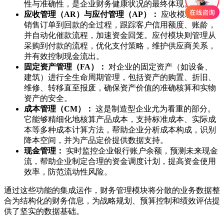
性与准确性，是企业财务健康状况的最终体现。
应收管理（AR）与应付管理（AP）：
应收模块管理从
销售订单到回款的全过程，跟踪客户信用额度、账龄，
并自动化催款流程，加速资金回笼。应付模块则管理从
采购到付款的流程，优化支付策略，维护供应商关系，
并有效控制现金流出。
固定资产管理（FA）：
对企业的固定资产（如设备、
建筑）进行全生命周期管理，包括资产的购置、折旧、
维修、转移直至报废，确保资产价值的准确核算和实物
资产的安全。
成本管理（CM）：
这是制造型企业尤为看重的部分。
它能够精细化地核算产品成本，支持标准成本、实际成
本等多种成本计算方法，帮助企业分析成本构成，识别
降本空间，并为产品定价提供数据支持。
现金管理：
实时监控企业银行账户余额，预测未来现金
流，帮助企业制定合理的资金调度计划，提高资金使用
效率，防范流动性风险。
通过这些功能的集成运作，财务管理模块将分散的业务数据整
合为结构化的财务信息，为战略规划、预算控制和绩效评估提
供了坚实的数据基础。