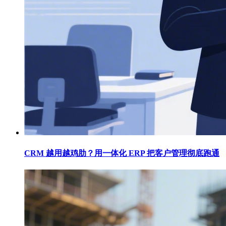
CRM 越用越鸡肋？用一体化 ERP 把客户管理彻底跑通