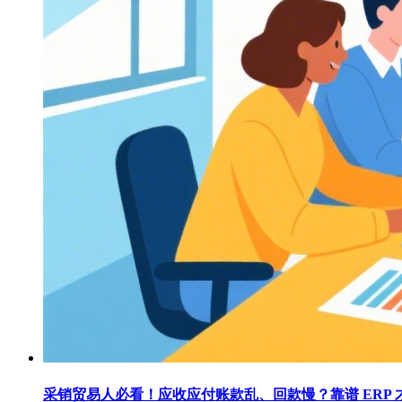
采销贸易人必看！应收应付账款乱、回款慢？靠谱 ERP 