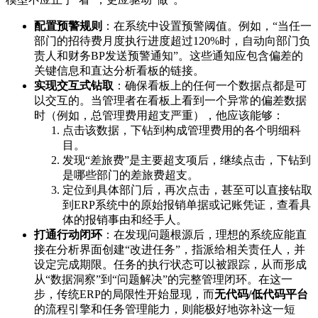
配置预警规则
：在系统中设置预警阈值。例如，“当任一
部门的招待费月度执行进度超过120%时，自动向部门负
责人和财务BP发送预警通知”。这些通知应包含偏差的
关键信息和直达分析看板的链接。
实现交互式钻取
：确保看板上的任何一个数据点都是可
以交互的。当管理者在看板上看到一个异常的偏差数据
时（例如，总管理费用超支严重），他应该能够：
点击该数据，下钻到构成管理费用的各个明细科
目。
发现“差旅费”是主要超支项后，继续点击，下钻到
是哪些部门的差旅费超支。
定位到具体部门后，再次点击，甚至可以直接钻取
到ERP系统中的原始报销单据或记账凭证，查看具
体的报销事由和经手人。
打通行动闭环
：在发现问题根源后，理想的系统应能直
接在分析界面创建“改进任务”，指派给相关责任人，并
设定完成期限。任务的执行状态可以被跟踪，从而形成
从“数据洞察”到“问题解决”的完整管理闭环。在这一
步，传统ERP的局限性开始显现，而
无代码/低代码平台
的流程引擎和任务管理能力，则能极好地弥补这一短