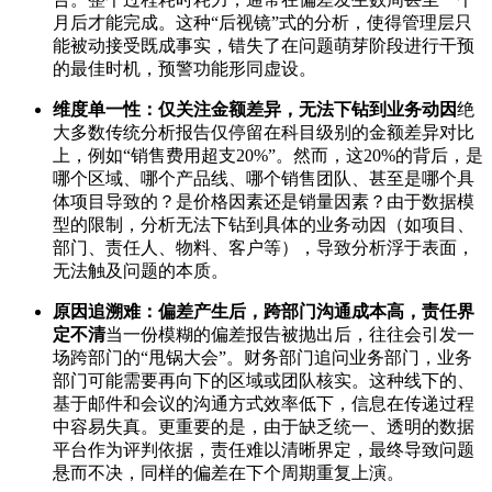
月后才能完成。这种“后视镜”式的分析，使得管理层只
能被动接受既成事实，错失了在问题萌芽阶段进行干预
的最佳时机，预警功能形同虚设。
维度单一性：仅关注金额差异，无法下钻到业务动因
绝
大多数传统分析报告仅停留在科目级别的金额差异对比
上，例如“销售费用超支20%”。然而，这20%的背后，是
哪个区域、哪个产品线、哪个销售团队、甚至是哪个具
体项目导致的？是价格因素还是销量因素？由于数据模
型的限制，分析无法下钻到具体的业务动因（如项目、
部门、责任人、物料、客户等），导致分析浮于表面，
无法触及问题的本质。
原因追溯难：偏差产生后，跨部门沟通成本高，责任界
定不清
当一份模糊的偏差报告被抛出后，往往会引发一
场跨部门的“甩锅大会”。财务部门追问业务部门，业务
部门可能需要再向下的区域或团队核实。这种线下的、
基于邮件和会议的沟通方式效率低下，信息在传递过程
中容易失真。更重要的是，由于缺乏统一、透明的数据
平台作为评判依据，责任难以清晰界定，最终导致问题
悬而不决，同样的偏差在下个周期重复上演。