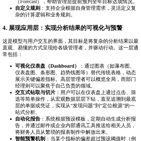
（Forecast），帮助管理层提前预判全年目标达成情况。
自定义规则
：支持企业根据自身管理需求，灵活定义复
杂的计算逻辑和业务规则。
4. 展现应用层：实现分析结果的可视化与预警
这是模型与用户交互的界面，其目标是将复杂的分析结果以最
直观、易懂的方式呈现给各级管理者，并驱动行动。这一层通
常包括：
可视化仪表盘（Dashboard）
：通过图表（如瀑布图、
仪表盘图、条形图、趋势线图等）替代传统表格，动态
展示关键偏差指标。高层管理者可以概览全局，而部门
经理则可以聚焦于自己负责的领域。
交互式钻取与切片
：用户可以在仪表盘上通过点击、筛
选等简单操作，从宏观数据层层下钻，直至追溯到最底
层的单据或凭证，实现从“发现问题”到“定位根源”的一
站式分析。
自动化报告
：系统根据预设模板，定期自动生成分析报
告，并通过邮件或企业内部通讯工具推送给相关人员，
将财务人员从繁琐的报表制作中解放出来。
智能预警机制
：当某个指标的偏差超过预设阈值时（例