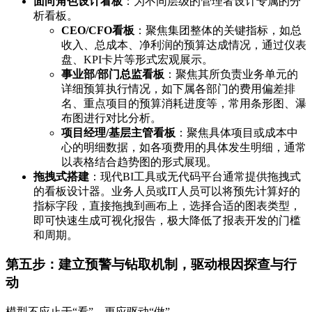
面向角色设计看板
：为不同层级的管理者设计专属的分
析看板。
CEO/CFO看板
：聚焦集团整体的关键指标，如总
收入、总成本、净利润的预算达成情况，通过仪表
盘、KPI卡片等形式宏观展示。
事业部/部门总监看板
：聚焦其所负责业务单元的
详细预算执行情况，如下属各部门的费用偏差排
名、重点项目的预算消耗进度等，常用条形图、瀑
布图进行对比分析。
项目经理/基层主管看板
：聚焦具体项目或成本中
心的明细数据，如各项费用的具体发生明细，通常
以表格结合趋势图的形式展现。
拖拽式搭建
：现代BI工具或无代码平台通常提供拖拽式
的看板设计器。业务人员或IT人员可以将预先计算好的
指标字段，直接拖拽到画布上，选择合适的图表类型，
即可快速生成可视化报告，极大降低了报表开发的门槛
和周期。
第五步：建立预警与钻取机制，驱动根因探查与行
动
模型不应止于“看”，更应驱动“做”。