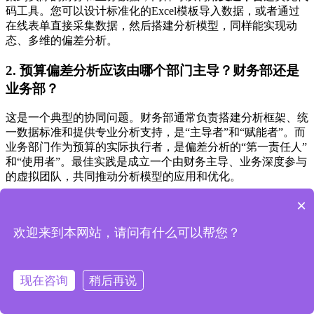
码工具。您可以设计标准化的Excel模板导入数据，或者通过
在线表单直接采集数据，然后搭建分析模型，同样能实现动
态、多维的偏差分析。
2. 预算偏差分析应该由哪个部门主导？财务部还是
业务部？
这是一个典型的协同问题。财务部通常负责搭建分析框架、统
一数据标准和提供专业分析支持，是“主导者”和“赋能者”。而
业务部门作为预算的实际执行者，是偏差分析的“第一责任人”
和“使用者”。最佳实践是成立一个由财务主导、业务深度参与
的虚拟团队，共同推动分析模型的应用和优化。
×
3. 实施一套新的预算分析模型，需要多大的投入？
欢迎来到本网站，请问有什么可以帮您？
投入差异很大。如果选择传统软件或基于ERP二次开发，成本
可能从几十万到数百万不等，且周期漫长。而采用
支道平台
这
类无代码平台，由于其高效率和灵活性，可以将实施成本降低
现在咨询
稍后再说
50-80%，周期缩短至数周，许多企业甚至可以通过内部IT或
业务分析师团队自行完成搭建，投入更可控。