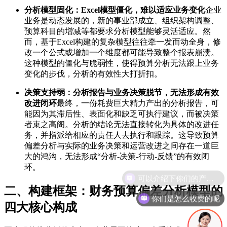
分析模型固化：Excel模型僵化，难以适应业务变化
企业
业务是动态发展的，新的事业部成立、组织架构调整、
预算科目的增减等都要求分析模型能够灵活适应。然
而，基于Excel构建的复杂模型往往牵一发而动全身，修
改一个公式或增加一个维度都可能导致整个报表崩溃。
这种模型的僵化与脆弱性，使得预算分析无法跟上业务
变化的步伐，分析的有效性大打折扣。
决策支持弱：分析报告与业务决策脱节，无法形成有效
改进闭环
最终，一份耗费巨大精力产出的分析报告，可
能因为其滞后性、表面化和缺乏可执行建议，而被决策
者束之高阁。分析的结论无法直接转化为具体的改进任
务，并指派给相应的责任人去执行和跟踪。这导致预算
偏差分析与实际的业务决策和运营改进之间存在一道巨
大的鸿沟，无法形成“分析-决策-行动-反馈”的有效闭
环。
二、构建框架：财务预算偏差分析模型的
你们是怎么收费的呢
四大核心构成