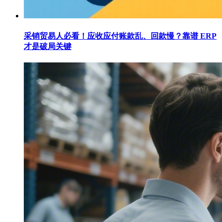
采销贸易人必看！应收应付账款乱、回款慢？靠谱 ERP
才是破局关键