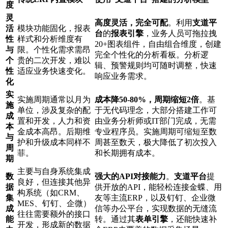
度
灵
高度灵活，完全可配
。利用
支道平
活
模块功能固化，报表
台
的
报表引擎
，业务人员可拖拉拽
性
样式和分析维度有
20+图表组件，自由组合维度，创建
与
限。个性化需求需昂
完全个性化的分析看板。分析逻
个
贵的二次开发，难以
辑、预警规则均可随时调整，快速
性
适应业务快速变化。
响应业务需求。
化
实
实施周期通常以月为
成本降50-80%，周期缩短2倍
。基
施
单位，涉及复杂的配
于无代码理念，大部分搭建工作可
成
置和开发，人力和资
由业务分析师或IT部门完成，无需
本
金成本高昂。后期维
专业程序员。实施周期可缩短至数
与
护和升级成本同样不
周甚至数天，极大降低了初次投入
周
菲。
和长期拥有成本。
期
主要与自身系统集成
数
强大的API对接能力
。
支道平台
提
良好，但连接其他异
据
供开放的API，能轻松连接金蝶、用
构系统（如CRM、
集
友等主流ERP，以及钉钉、企业微
MES、钉钉、企微）
成
信等办公平台，实现数据的无缝流
往往需要额外的接口
能
转。通过其
表单引擎
，还能快速补
开发，形成新的数据