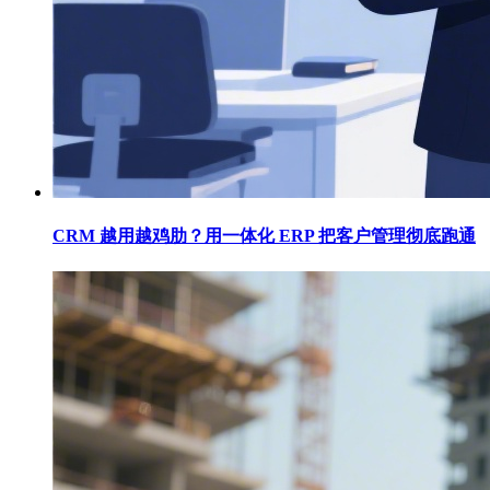
CRM 越用越鸡肋？用一体化 ERP 把客户管理彻底跑通