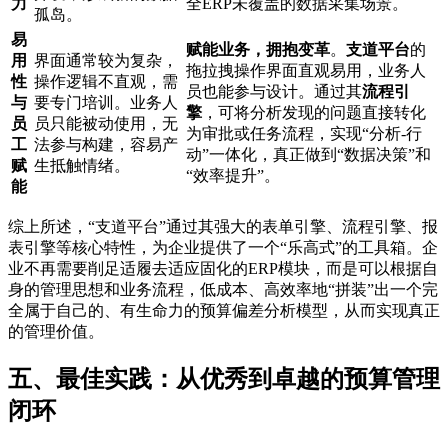
力
全ERP未覆盖的数据采集场景。
孤岛。
易
赋能业务，拥抱变革
。
支道平台
的
用
界面通常较为复杂，
拖拉拽操作界面直观易用，业务人
性
操作逻辑不直观，需
员也能参与设计。通过其
流程引
与
要专门培训。业务人
擎
，可将分析发现的问题直接转化
员
员只能被动使用，无
为审批或任务流程，实现“分析-行
工
法参与构建，容易产
动”一体化，真正做到“数据决策”和
赋
生抵触情绪。
“效率提升”。
能
综上所述，“支道平台”通过其强大的表单引擎、流程引擎、报
表引擎等核心特性，为企业提供了一个“乐高式”的工具箱。企
业不再需要削足适履去适应固化的ERP模块，而是可以根据自
身的管理思想和业务流程，低成本、高效率地“拼装”出一个完
全属于自己的、有生命力的预算偏差分析模型，从而实现真正
的管理价值。
五、最佳实践：从优秀到卓越的预算管理
闭环