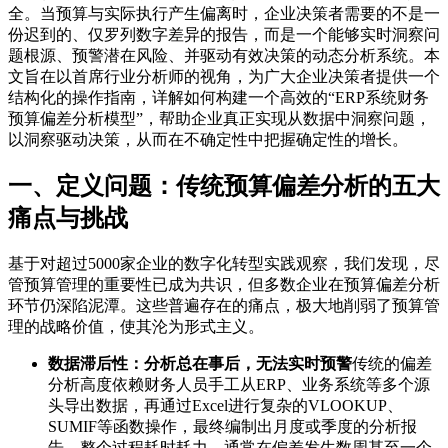
全。当预算与实际执行产生偏离时，企业决策者需要的不是一
份迟到的、仅罗列数字差异的报告，而是一个能够实时洞察问
题根源、预警潜在风险、并驱动有效决策的动态分析系统。本
文旨在以首席行业分析师的视角，为广大企业决策者提供一个
结构化的操作指南，详解如何构建一个高效的“ERP系统财务
预算偏差分析模型”，帮助企业真正实现从数据中洞察问题，
以洞察驱动决策，从而在不确定性中把握确定性的增长。
一、定义问题：传统预算偏差分析的五大
痛点与挑战
基于对超过5000家企业的数字化转型实践观察，我们发现，尽
管预算管理的重要性已成为共识，但多数企业在预算偏差分析
环节仍深陷泥潭。这些普遍存在的痛点，极大地削弱了预算管
理的战略价值，使其沦为形式主义。
数据滞后性：分析总在事后，无法实时预警
传统的偏差
分析高度依赖财务人员手工从ERP、业务系统等多个源
头导出数据，再通过Excel进行复杂的VLOOKUP、
SUMIF等函数操作，最终编制出月度或季度的分析报
告。整个过程耗时耗力，通常在偏差发生数周甚至一个