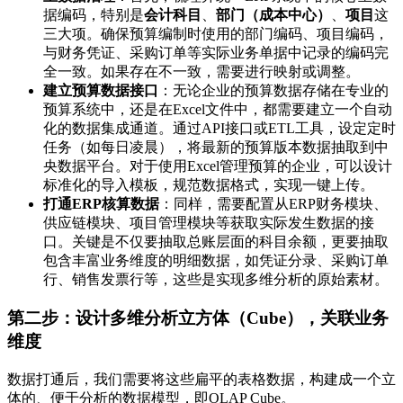
据编码，特别是
会计科目
、
部门（成本中心）
、
项目
这
三大项。确保预算编制时使用的部门编码、项目编码，
与财务凭证、采购订单等实际业务单据中记录的编码完
全一致。如果存在不一致，需要进行映射或调整。
建立预算数据接口
：无论企业的预算数据存储在专业的
预算系统中，还是在Excel文件中，都需要建立一个自动
化的数据集成通道。通过API接口或ETL工具，设定定时
任务（如每日凌晨），将最新的预算版本数据抽取到中
央数据平台。对于使用Excel管理预算的企业，可以设计
标准化的导入模板，规范数据格式，实现一键上传。
打通ERP核算数据
：同样，需要配置从ERP财务模块、
供应链模块、项目管理模块等获取实际发生数据的接
口。关键是不仅要抽取总账层面的科目余额，更要抽取
包含丰富业务维度的明细数据，如凭证分录、采购订单
行、销售发票行等，这些是实现多维分析的原始素材。
第二步：设计多维分析立方体（Cube），关联业务
维度
数据打通后，我们需要将这些扁平的表格数据，构建成一个立
体的、便于分析的数据模型，即OLAP Cube。