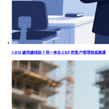
CRM 越用越鸡肋？用一体化 ERP 把客户管理彻底跑通