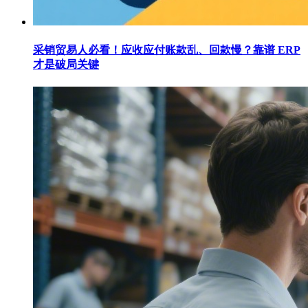
采销贸易人必看！应收应付账款乱、回款慢？靠谱 ERP
才是破局关键