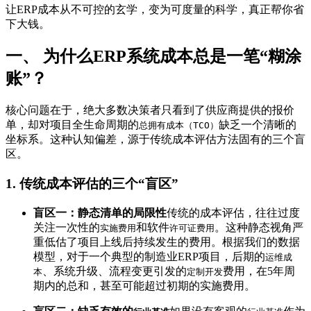
让ERP成本从不可控的玄学，变为可度量的科学，真正帮你省
下大钱。
一、 为什么ERP系统成本总是一笔“糊涂
账”？
核心问题在于，绝大多数决策者只看到了供应商提供的报价
单，却对项目全生命周期的
缺乏一个清晰的
总拥有成本（TCO）
坐标系。这种认知偏差，源于传统成本评估方法固有的三个盲
区。
1. 传统成本评估的三个“盲区”
盲区一：静态清单的局限性
传统的成本评估，往往过度
关注一次性的
和软件
。这种静态视角严
实施费用
许可证费用
重低估了项目上线后持续发生的费用。根据我们的数据
模型，对于一个典型的制造业ERP项目，后期的
运维成
、系统升级、流程变更引发的
费用，在5年周
本
定制开发
期内的总和，甚至可能超过初期的实施费用。