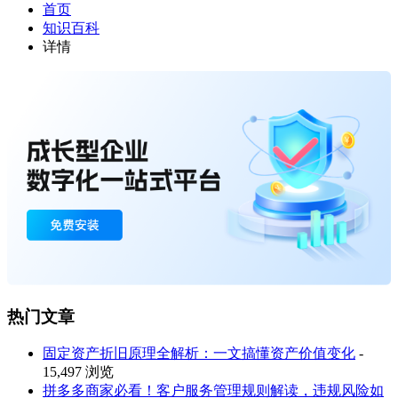
首页
知识百科
详情
热门文章
固定资产折旧原理全解析：一文搞懂资产价值变化
-
15,497 浏览
拼多多商家必看！客户服务管理规则解读，违规风险如