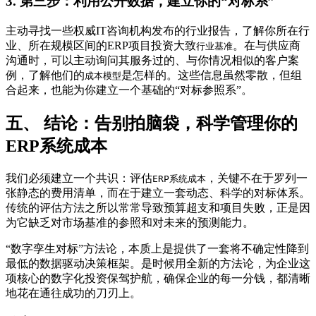
3. 第三步：利用公开数据，建立你的“对标系”
主动寻找一些权威IT咨询机构发布的行业报告，了解你所在行
业、所在规模区间的ERP项目投资大致
。在与供应商
行业基准
沟通时，可以主动询问其服务过的、与你情况相似的客户案
例，了解他们的
是怎样的。这些信息虽然零散，但组
成本模型
合起来，也能为你建立一个基础的“对标参照系”。
五、 结论：告别拍脑袋，科学管理你的
ERP系统成本
我们必须建立一个共识：评估
，关键不在于罗列一
ERP系统成本
张静态的费用清单，而在于建立一套动态、科学的对标体系。
传统的评估方法之所以常常导致预算超支和项目失败，正是因
为它缺乏对市场基准的参照和对未来的预测能力。
“数字孪生对标”方法论，本质上是提供了一套将不确定性降到
最低的数据驱动决策框架。是时候用全新的方法论，为企业这
项核心的数字化投资保驾护航，确保企业的每一分钱，都清晰
地花在通往成功的刀刃上。