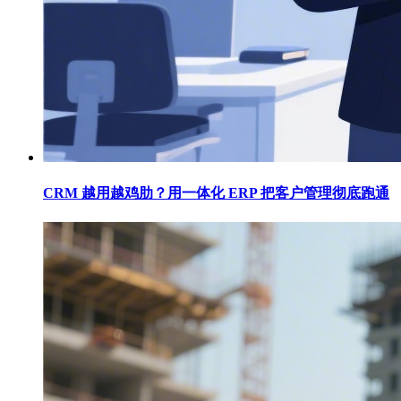
CRM 越用越鸡肋？用一体化 ERP 把客户管理彻底跑通