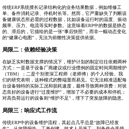
传统ERP系统擅长记录结构化的业务结果数据，例如维修工
单、备件消耗记录、停机时长等。然而，它严重缺失了判断设
备健康状态所必需的过程数据，比如设备运行时的温度、振动
频率、压力、电流等实时参数。这意味着ERP中的数据是静态
的、滞后的，它描绘的是一张“事后快照”，而非一幅动态变化
的“健康心电图”，无法为前瞻性决策提供依据。
局限二：依赖经验决策
在缺乏实时数据支撑的情况下，维护计划的制定往往依赖两种
方式：一是基于设备厂商建议或行业惯例的固定时间周期维护
（TBM）；二是个别资深工程师（老师傅）的个人经验。我
们的研究表明，这种模式的弊端显而易见。它无法精准适配每
台设备独特的实际工况和损耗速度，最终导致两种浪费：对状
态良好的设备进行“过度维护”，增加了不必要的成本和停机；
对高负荷运行的设备则“维护不足”，埋下了突发故障的隐患。
局限三：响应式工作流
传统ERP中的设备维护流程，其起点几乎总是“故障已经发
生”。从故障报告、工单创建、技术人员派工，到备件仓库领