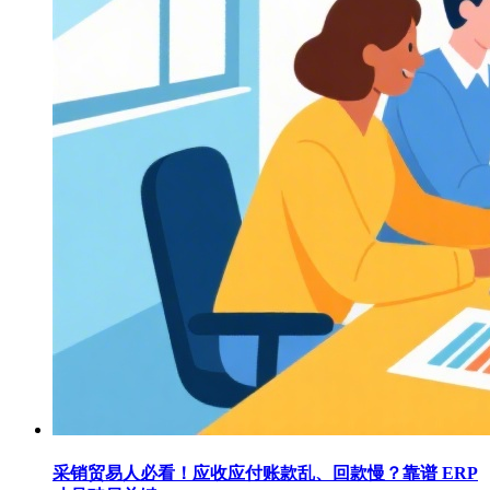
采销贸易人必看！应收应付账款乱、回款慢？靠谱 ERP