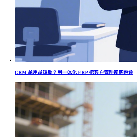
CRM 越用越鸡肋？用一体化 ERP 把客户管理彻底跑通