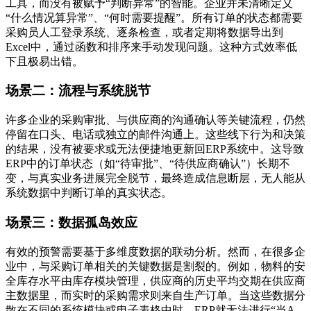
工具，而没有被赋予“判断异常”的智能。企业并未清晰定义
“什么情况算异常”、“何时需要提醒”。所有订单的状态都需要
采购员人工登录系统、逐条检查，或者定期将数据导出到
Excel中，通过函数和排序来手动发现问题。这种方式效率低
下且极易出错。
场景二：流程与系统脱节
许多企业的采购审批、与供应商的沟通确认等关键流程，仍然
停留在口头、电话或独立的邮件沟通上。这些线下行为和决策
的结果，没有被要求或无法便捷地更新回ERP系统中。这导致
ERP中的订单状态（如“待审批”、“待供应商确认”）长期不
变，与真实业务进展完全脱节，最终造成信息断层，无人能从
系统数据中判断订单的真实状态。
场景三：数据孤岛效应
有效的预警需要基于多维度数据的联动分析。然而，在很多企
业中，与采购订单相关的关键数据是割裂的。例如，物料的安
全库存水平由库存模块管理，供应商的历史平均交期在供应商
主数据里，而实时的采购需求则来自生产订单。当这些数据分
散在不同的系统模块或电子表格中时，ERP就无法进行“当A