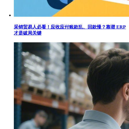
采销贸易人必看！应收应付账款乱、回款慢？靠谱 ERP
才是破局关键