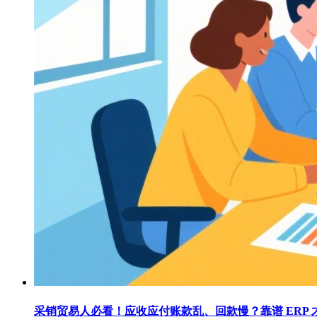
采销贸易人必看！应收应付账款乱、回款慢？靠谱 ERP 