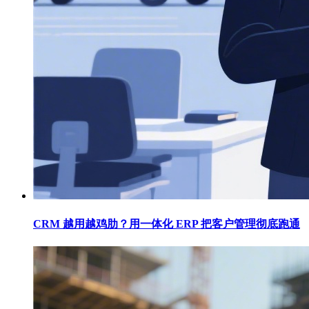
CRM 越用越鸡肋？用一体化 ERP 把客户管理彻底跑通