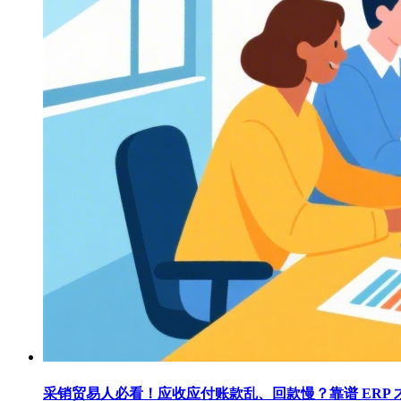
采销贸易人必看！应收应付账款乱、回款慢？靠谱 ERP 