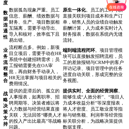
度
数据孤岛现象严重。员工
原生一体化
。员工的工时可以
数
信息、薪酬、绩效数据与
直接关联到项目成本和生产订
据
财务、生产、项目数据相
单，销售人员的业绩自动触发
连
互隔离，需要手动导出、
薪酬计算，人力成本实时计入
通
导入和核对，效率低下且
财务报表，数据在系统内无缝
性
易出错。
流转。
流程断点多。例如，新项
业
端到端流程闭环
。项目管理模
目立项后，需要手动在HR
务
块可以直接触发招聘流程，员
系统中创建招聘需求；员
流
工的差旅报销与CRM中的客户
工报销需要先在OA审
程
拜访记录、项目管理中的任务
批，再由财务手动录入，
整
进度自动关联，形成完整的业
HR无法掌握与项目相关的
合
务视图。
费用情况。
提供的是滞后的、孤立的
提供实时、全面的经营洞察
。
战
人事报表，如离职率、招
能够生成“人效分析”、“项目人
略
聘周期等。决策者难以将
力成本收益分析”等深度报表，
决
人力数据与经营结果直接
将人才密度、员工敬业度等指
策
关联，无法回答“哪类人才
标与销售额、利润率等经营指
支
的投入产出比最高”等战略
标关联分析，为战略决策提供
持
问题。
数据支撑。