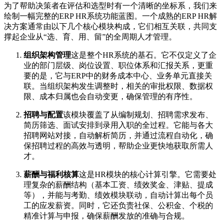
为了帮助决策者在评估和选型时有一个清晰的坐标系，我们来
绘制一幅完整的ERP HR系统功能蓝图。一个成熟的ERP HR解
决方案通常由以下几个核心模块构成，它们相互关联，共同支
撑起企业从“选、育、用、留”的全周期人才管理。
组织架构管理
这是整个HR系统的基石。它不仅定义了企
业的部门层级、岗位设置、职位体系和汇报关系，更重
要的是，它与ERP中的财务成本中心、业务单元直接关
联。当组织架构发生调整时，相关的审批权限、数据权
限、成本归属也会自动变更，确保管理的有序性。
招聘与配置
该模块覆盖了从编制规划、招聘需求发布、
简历筛选、面试安排到录用入职的全过程。它能与各大
招聘网站对接，自动解析简历，并通过流程自动化，确
保招聘过程的高效与透明，帮助企业更快地获取所需人
才。
薪酬与福利核算
这是HR模块的核心计算引擎。它需要处
理复杂的薪酬结构（基本工资、绩效奖金、津贴、提成
等），并能与考勤、绩效模块联动，自动计算出每个员
工的应发薪资。同时，它还负责社保、公积金、个税的
精准计算与申报，确保薪酬发放的准确与合规。