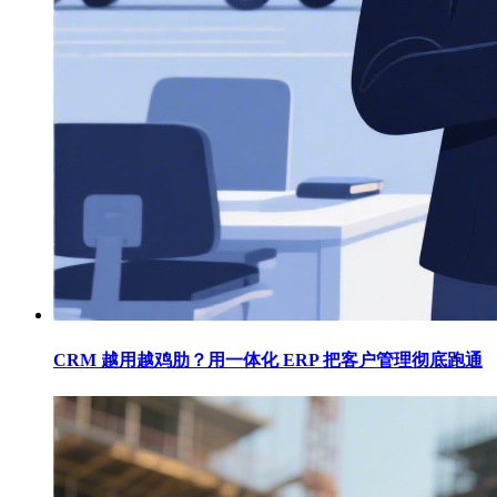
CRM 越用越鸡肋？用一体化 ERP 把客户管理彻底跑通