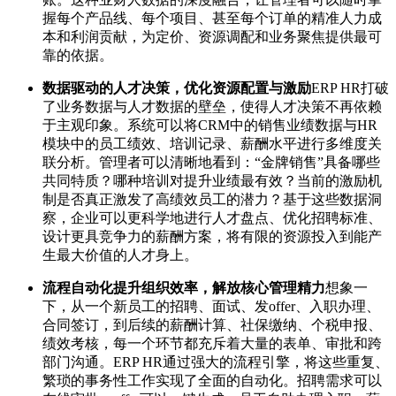
握每个产品线、每个项目、甚至每个订单的精准人力成
本和利润贡献，为定价、资源调配和业务聚焦提供最可
靠的依据。
数据驱动的人才决策，优化资源配置与激励
ERP HR打破
了业务数据与人才数据的壁垒，使得人才决策不再依赖
于主观印象。系统可以将CRM中的销售业绩数据与HR
模块中的员工绩效、培训记录、薪酬水平进行多维度关
联分析。管理者可以清晰地看到：“金牌销售”具备哪些
共同特质？哪种培训对提升业绩最有效？当前的激励机
制是否真正激发了高绩效员工的潜力？基于这些数据洞
察，企业可以更科学地进行人才盘点、优化招聘标准、
设计更具竞争力的薪酬方案，将有限的资源投入到能产
生最大价值的人才身上。
流程自动化提升组织效率，解放核心管理精力
想象一
下，从一个新员工的招聘、面试、发offer、入职办理、
合同签订，到后续的薪酬计算、社保缴纳、个税申报、
绩效考核，每一个环节都充斥着大量的表单、审批和跨
部门沟通。ERP HR通过强大的流程引擎，将这些重复、
繁琐的事务性工作实现了全面的自动化。招聘需求可以