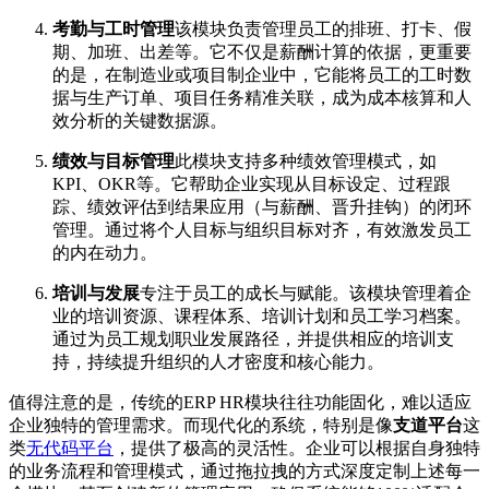
考勤与工时管理
该模块负责管理员工的排班、打卡、假
期、加班、出差等。它不仅是薪酬计算的依据，更重要
的是，在制造业或项目制企业中，它能将员工的工时数
据与生产订单、项目任务精准关联，成为成本核算和人
效分析的关键数据源。
绩效与目标管理
此模块支持多种绩效管理模式，如
KPI、OKR等。它帮助企业实现从目标设定、过程跟
踪、绩效评估到结果应用（与薪酬、晋升挂钩）的闭环
管理。通过将个人目标与组织目标对齐，有效激发员工
的内在动力。
培训与发展
专注于员工的成长与赋能。该模块管理着企
业的培训资源、课程体系、培训计划和员工学习档案。
通过为员工规划职业发展路径，并提供相应的培训支
持，持续提升组织的人才密度和核心能力。
值得注意的是，传统的ERP HR模块往往功能固化，难以适应
企业独特的管理需求。而现代化的系统，特别是像
支道平台
这
类
无代码平台
，提供了极高的灵活性。企业可以根据自身独特
的业务流程和管理模式，通过拖拉拽的方式深度定制上述每一