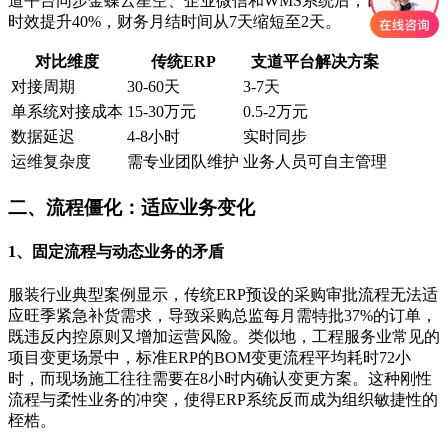
道平台同步金蝶云星空、企业微信和WMS系统后，订单处理
时效提升40%，财务月结时间从7天缩短至2天。
对比维度
传统ERP
支道平台解决方案
对接周期
30-60天
3-7天
单系统对接成本
15-30万元
0.5-2万元
数据延迟
4-8小时
实时同步
运维复杂度
需专业团队维护
业务人员可自主管理
二、流程僵化：适应业务变化
1、固定流程与动态业务的矛盾
服装行业典型案例显示，传统ERP预设的采购审批流程无法适
应旺季紧急补货需求，导致采购总监每月需特批37%的订单，
既违反内控原则又增加运营风险。类似地，工程服务业常见的
项目变更场景中，标准ERP的BOM变更流程平均耗时72小
时，而现场施工往往需要在8小时内确认变更方案。这种刚性
流程与柔性业务的冲突，使得ERP系统反而成为组织敏捷性的
桎梏。