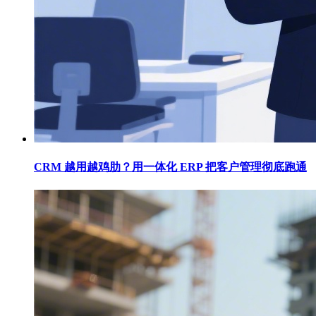
CRM 越用越鸡肋？用一体化 ERP 把客户管理彻底跑通