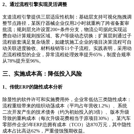
2、通过流程引擎实现灵活调整
支道流程引擎提供三层适应性机制：基础层支持可视化拖拽调
整节点路径，某医疗器械企业仅用2小时就重构了跨省备案审
批流；规则层允许设置200+条件分支，物流公司据此实现运
费自动计算规则按区域、客户等级动态切换；扩展层则通过子
流程嵌套满足复杂场景，如建筑施工企业的项目决算流程可自
动关联进度验收、材料核销等11个子流程。实践表明，采用动
态流程模型的企业，异常流程处理效率提升65%，制度合规率
从78%提升至96%。
三、实施成本高：降低投入风险
1、传统ERP的隐性成本分析
除显性的软件许可和实施费用外，企业常低估三类隐性成本：
流程重组带来的组织动荡成本（平均占年营收1.2%）、系统
二次开发产生的技术债务（约为初始投入的3倍）、版本升级
导致的重构成本（每次升级花费相当于原项目30%）。某汽车
零部件企业5年ERP总拥有成本（TCO）达870万元，其中隐性
成本占比高达62%，严重侵蚀预期收益。