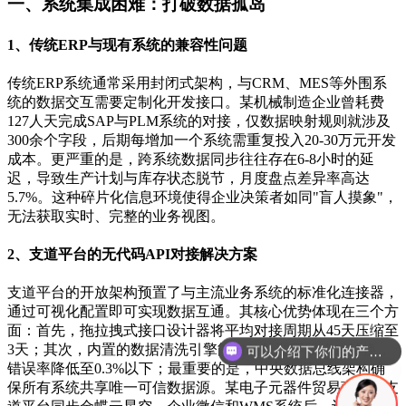
一、系统集成困难：打破数据孤岛
1、传统ERP与现有系统的兼容性问题
传统ERP系统通常采用封闭式架构，与CRM、MES等外围系
统的数据交互需要定制化开发接口。某机械制造企业曾耗费
127人天完成SAP与PLM系统的对接，仅数据映射规则就涉及
300余个字段，后期每增加一个系统需重复投入20-30万元开发
成本。更严重的是，跨系统数据同步往往存在6-8小时的延
迟，导致生产计划与库存状态脱节，月度盘点差异率高达
5.7%。这种碎片化信息环境使得企业决策者如同"盲人摸象"，
无法获取实时、完整的业务视图。
2、支道平台的无代码API对接解决方案
支道平台的开放架构预置了与主流业务系统的标准化连接器，
通过可视化配置即可实现数据互通。其核心优势体现在三个方
面：首先，拖拉拽式接口设计器将平均对接周期从45天压缩至
3天；其次，内置的数据清洗引擎能自动处理字段格式转换，
你们是怎么收费的呢
错误率降低至0.3%以下；最重要的是，中央数据总线架构确
保所有系统共享唯一可信数据源。某电子元器件贸易商通过支