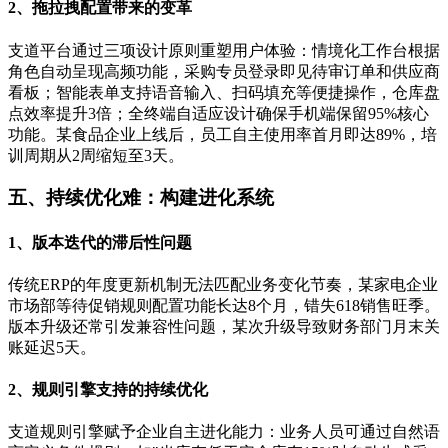
2、拖拉拽配置带来的变革
支道平台通过三项设计原则重塑用户体验：情境化工作台根据
角色自动呈现高频功能，采购专员登录即见待审订单和供应商
看板；智能表单支持语音输入、扫码填充等便捷操作，仓库盘
点效率提升3倍；全终端自适应设计确保手机端保留95%核心
功能。某食品企业上线后，员工自主使用率首月即达89%，培
训周期从2周缩短至3天。
五、持续优化难：构建进化系统
1、版本迭代的滞后性问题
传统ERP的年度更新机制无法匹配业务变化节奏，某家电企业
市场部等待促销规则配置功能长达8个月，错失618销售旺季。
版本升级还常引发兼容性问题，某次升级导致财务部门月末关
账延迟5天。
2、规则引擎支持的持续优化
支道规则引擎赋予企业自主进化能力：业务人员可通过自然语