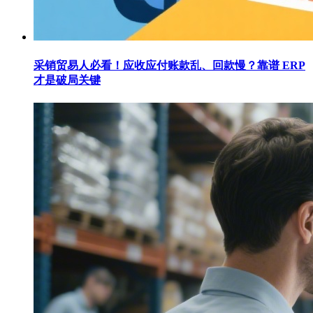
采销贸易人必看！应收应付账款乱、回款慢？靠谱 ERP
才是破局关键