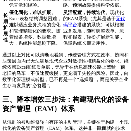
凭直觉和经验。
略、预测故障提供科学依据。
僵化固化，难以扩展
。
灵活配置，持续迭代
。现代化
长
Excel表格结构调整困难，
的EAM系统（尤其是基于
无代
期
难以适应业务流程的变化
码平台
搭建的系统）可以根据
扩
和管理精细化的要求。随
业务发展，随时调整表单、流
展
着设备增多、数据量增
程和报表，轻松扩展新功能，
性
大，系统性能急剧下降。
保障系统长期适用性。
通过以上对比可以清晰地看到，传统管理方式在效率、协同和
决策层面均已无法满足现代企业对敏捷性和精益化的要求。继
续依赖Excel和纸质单据，无异于在信息高速公路上驾驶一辆
老旧的马车，不仅速度缓慢，更充满了失控的风险。因此，向
数字化管理模式转型，已不再是一个“选择题”，而是关乎企业
生存与发展的“必答题”。
三、降本增效三步法：构建现代化的设备
资产管理（EAM）体系
从混乱的被动维修转向有序的主动管理，关键在于构建一个现
代化的设备资产管理（EAM）体系。这并非一蹴而就的技术