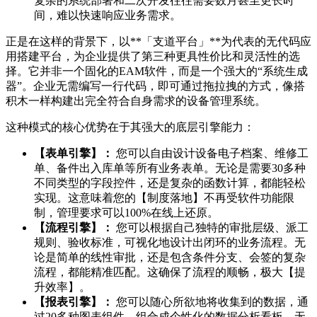
复杂的系统部署和二次开发往往需要数月甚至更长时
间，难以快速响应业务需求。
正是在这样的背景下，以**「支道平台」**为代表的无代码应
用搭建平台，为企业提供了第三种更具性价比和灵活性的选
择。它并非一个固化的EAM软件，而是一个强大的“系统生成
器”。企业无需编写一行代码，即可通过拖拉拽的方式，像搭
积木一样构建出完全符合自身需求的设备管理系统。
这种模式的核心优势在于其强大的底层引擎能力：
【表单引擎】：
您可以自由设计设备电子档案、维修工
单、备件出入库单等所有业务表单。无论是需要30多种
不同类型的字段控件，还是复杂的函数计算，都能轻松
实现。这意味着您的【制度落地】不再受软件功能限
制，管理要求可以100%在线上还原。
【流程引擎】：
您可以根据自己独特的审批层级、派工
规则、验收标准，可视化地设计出闭环的业务流程。无
论是简单的线性审批，还是包含条件分支、会签的复杂
流程，都能精准匹配。这确保了流程的顺畅，极大【提
升效率】。
【报表引擎】：
您可以随心所欲地将收集到的数据，通
过20多种图表组件，组合成个性化的数据分析看板。无