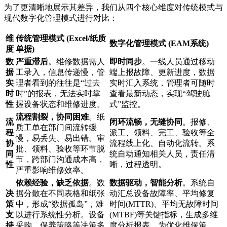
为了更清晰地展示其差异，我们从四个核心维度对传统模式与
现代数字化管理模式进行对比：
维
传统管理模式 (Excel/纸质
数字化管理模式 (EAM系统)
度
单据)
数
严重滞后
。维修数据需人
即时同步
。一线人员通过移动
据
工录入，信息传递慢，管
端上报故障、更新进度，数据
实
理者看到的往往是“过去
实时汇入系统，管理者可随时
时
时”的报表，无法实时掌
查看最新动态，实现“驾驶舱
性
握设备状态和维修进度。
式”监控。
流程割裂，协同困难
。纸
流
闭环流畅，无缝协同
。报修、
质工单在部门间流转缓
程
派工、领料、完工、验收等全
慢，易丢失、易出错。审
协
流程线上化、自动化流转。系
批、领料、验收等环节脱
同
统自动通知相关人员，责任清
节，跨部门沟通成本高，
性
晰，过程透明。
严重影响维修效率。
依赖经验，缺乏依据
。数
数据驱动，智能分析
。系统自
决
据分散在不同表格和纸张
动汇总设备故障率、平均修复
策
中，形成“数据孤岛”，难
时间(MTTR)、平均无故障时间
支
以进行系统性分析。设备
(MTBF)等关键指标，生成多维
持
采购、保养策略等决策多
度分析报表，为优化维保策