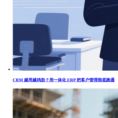
CRM 越用越鸡肋？用一体化 ERP 把客户管理彻底跑通