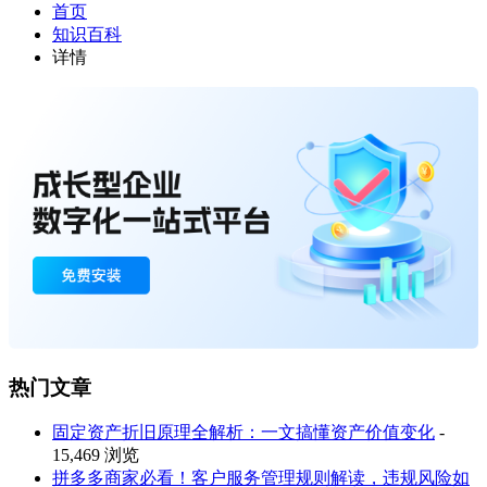
首页
知识百科
详情
热门文章
固定资产折旧原理全解析：一文搞懂资产价值变化
-
15,469 浏览
拼多多商家必看！客户服务管理规则解读，违规风险如