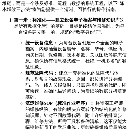
堆砌，而是一个涉及标准、流程与数据的系统工程。以下“降
本增效三步法”将为您提供一个清晰、可执行的操作指南。
第一步：标准化——建立设备电子档案与维修知识库
这
是所有数据化管理的基础。目标是终结信息混乱，为每
一台设备建立唯一的、规范的“数字身份证”。
统一设备信息：
为每台设备创建一个全面的电子
档案，内容涵盖设备编号、名称、型号、供应商、
购买日期、保修期、技术参数、关联图纸等静态信
息。确保所有信息格式统一，杜绝“一机多名”的混
乱现象。
规范故障代码：
建立一套标准化的故障代码体
系，对常见的故障现象、原因、部位进行分类编
码。当一线人员报修时，只需选择对应的代码，即
可快速、准确地描述问题，为后续的数据分析奠定
基础。
沉淀维修SOP（标准作业程序）：
将资深工程师
的维修经验、有效的解决方案转化为结构化的维修
知识库。针对不同故障代码，附上详细的排查步
骤、维修方法、所需工具和备件清单。这不仅能大
幅缩短新员工的学习曲线，更能确保维修质量的稳