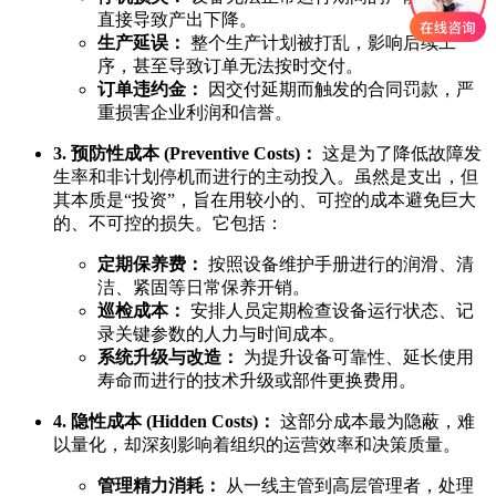
直接导致产出下降。
生产延误：
整个生产计划被打乱，影响后续工
序，甚至导致订单无法按时交付。
订单违约金：
因交付延期而触发的合同罚款，严
重损害企业利润和信誉。
3. 预防性成本 (Preventive Costs)：
这是为了降低故障发
生率和非计划停机而进行的主动投入。虽然是支出，但
其本质是“投资”，旨在用较小的、可控的成本避免巨大
的、不可控的损失。它包括：
定期保养费：
按照设备维护手册进行的润滑、清
洁、紧固等日常保养开销。
巡检成本：
安排人员定期检查设备运行状态、记
录关键参数的人力与时间成本。
系统升级与改造：
为提升设备可靠性、延长使用
寿命而进行的技术升级或部件更换费用。
4. 隐性成本 (Hidden Costs)：
这部分成本最为隐蔽，难
以量化，却深刻影响着组织的运营效率和决策质量。
管理精力消耗：
从一线主管到高层管理者，处理