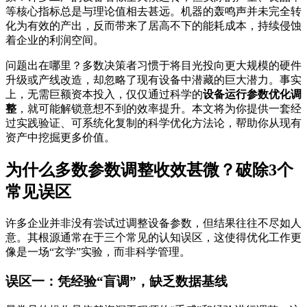
等核心指标总是与理论值相去甚远。机器的轰鸣声并未完全转
化为有效的产出，反而带来了居高不下的能耗成本，持续侵蚀
着企业的利润空间。
问题出在哪里？多数决策者习惯于将目光投向更大规模的硬件
升级或产线改造，却忽略了现有设备中潜藏的巨大潜力。事实
上，无需巨额资本投入，仅仅通过科学的
设备运行参数优化调
整
，就可能解锁意想不到的效率提升。本文将为你提供一套经
过实践验证、可系统化复制的科学优化方法论，帮助你从现有
资产中挖掘更多价值。
为什么多数参数调整收效甚微？破除3个
常见误区
许多企业并非没有尝试过调整设备参数，但结果往往不尽如人
意。其根源通常在于三个常见的认知误区，这使得优化工作更
像是一场“玄学”实验，而非科学管理。
误区一：凭经验“盲调”，缺乏数据基线