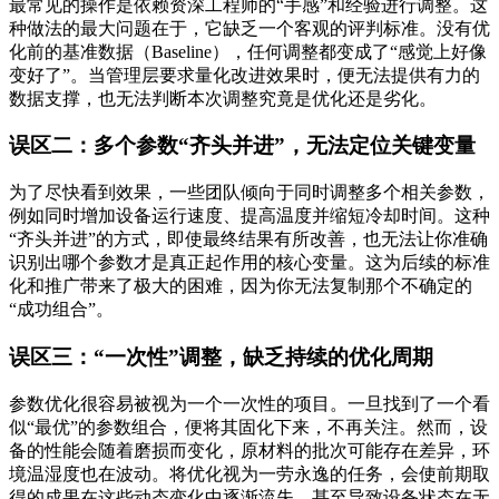
最常见的操作是依赖资深工程师的“手感”和经验进行调整。这
种做法的最大问题在于，它缺乏一个客观的评判标准。没有优
化前的基准数据（Baseline），任何调整都变成了“感觉上好像
变好了”。当管理层要求量化改进效果时，便无法提供有力的
数据支撑，也无法判断本次调整究竟是优化还是劣化。
误区二：多个参数“齐头并进”，无法定位关键变量
为了尽快看到效果，一些团队倾向于同时调整多个相关参数，
例如同时增加设备运行速度、提高温度并缩短冷却时间。这种
“齐头并进”的方式，即使最终结果有所改善，也无法让你准确
识别出哪个参数才是真正起作用的核心变量。这为后续的标准
化和推广带来了极大的困难，因为你无法复制那个不确定的
“成功组合”。
误区三：“一次性”调整，缺乏持续的优化周期
参数优化很容易被视为一个一次性的项目。一旦找到了一个看
似“最优”的参数组合，便将其固化下来，不再关注。然而，设
备的性能会随着磨损而变化，原材料的批次可能存在差异，环
境温湿度也在波动。将优化视为一劳永逸的任务，会使前期取
得的成果在这些动态变化中逐渐流失，甚至导致设备状态在无