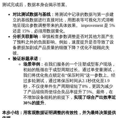
测试完成后，数据本身会揭示答案。
对比测试数据与基线
：将测试中记录的数据与第一步建
立的基线数据进行直接对比，用图表等可视化方式清晰
地呈现出参数调整带来的具体效果。 improvement 是 5%
还是 15%，必须用数据量化。
分析关联影响
：审慎检查参数调整是否对其他方面产生
了预料之外的负面影响。例如，速度提升是否导致了设
备磨损加剧或产品质量的细微下降？优化不能顾此失
彼。
验证标题承诺
：
场景举例
：在我们服务的一个注塑成型客户现场，
初始的瓶颈在于成型周期过长。通过单变量测试，
我们将优化焦点锁定在“保压时间”这一参数上。经
过多轮测试，通过将保压时间从2.1秒优化至1.9
秒，不仅使单件生产周期缩短了8%，更因为减少
了产品缩痕而使综合良品率提升了5%。最终，在
不增加设备能耗的前提下，
实现了综合产出效率近
30%的提升
。
本步小结：用客观数据证明调整的有效性，并为最终决策提供