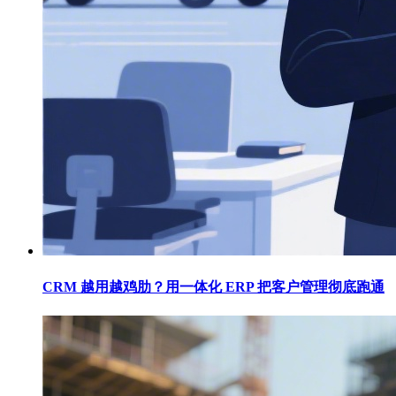
CRM 越用越鸡肋？用一体化 ERP 把客户管理彻底跑通